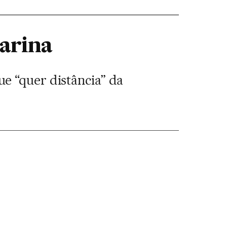
arina
e “quer distância” da