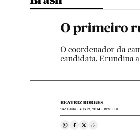
Brasil
O primeiro r
O coordenador da camp
candidata. Erundina 
BEATRIZ BORGES
São Paulo -
AUG
21, 2014 - 18:18
EDT
Compartir en Whatsapp
Compartir en Facebook
Compartir en Twitter
Desplegar Redes Soci