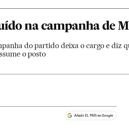
uído na campanha de M
anha do partido deixa o cargo e diz qu
assume o posto
Añadir EL PAÍS en Google
ales