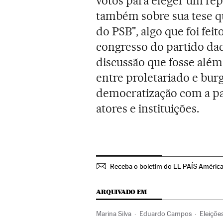
votos para eleger um rep
também sobre sua tese qu
do PSB", algo que foi fe
congresso do partido da
discussão que fosse além
entre proletariado e burg
democratização com a pa
atores e instituições.
Receba o boletim do EL PAÍS Améric
ARQUIVADO EM
Marina Silva
Eduardo Campos
Eleições