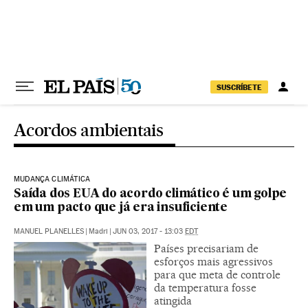
Pular para o conteúdo
SUSCRÍBETE
Acordos ambientais
MUDANÇA CLIMÁTICA
Saída dos EUA do acordo climático é um golpe
em um pacto que já era insuficiente
MANUEL PLANELLES
|
Madri
|
JUN 03, 2017 - 13:03
EDT
Países precisariam de
esforços mais agressivos
para que meta de controle
da temperatura fosse
atingida