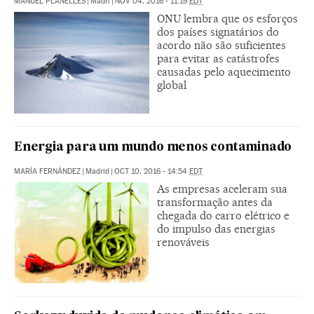
MANUEL PLANELLES
|
Madri
|
NOV 04, 2016 - 11:19
EDT
ONU lembra que os esforços
dos países signatários do
acordo não são suficientes
para evitar as catástrofes
causadas pelo aquecimento
global
Energia para um mundo menos contaminado
MARÍA FERNÁNDEZ
|
Madrid
|
OCT 10, 2016 - 14:54
EDT
As empresas aceleram sua
transformação antes da
chegada do carro elétrico e
do impulso das energias
renováveis