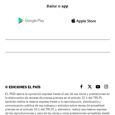
Baixe o app
©
EDICIONES EL PAÍS
EL PAÍS BRASIL EN
EL PAÍS BRASI
EL PAÍS B
EL PA
EL PAÍS ejerce la oposición expresa frente al uso de sus obras y prestaciones en
la elaboración de revistas de prensa prevista en el artículo 32.1 del TRLPI;
también realiza la reserva expresa frente a la reproducción, distribución y
comunicación pública de sus trabajos y artículos sobre temas de actualidad
prevista en el artículo 33.1 del TRLPI; y, asimismo, realiza una reserva expresa
de las reproducciones y usos de las obras y otras prestaciones accesibles desde