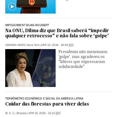
IMPEACHMENT DILMA ROUSSEFF
Na ONU, Dilma diz que Brasil saberá “impedir
qualquer retrocesso” e não fala sobre ‘golpe’
AMANDA MARS
|
Nova York
|
APR 22, 2016 - 19:49
EDT
Presidenta não mencionou
'golpe', mas agradeceu os
"líderes que expressaram
solidariedade"
TERMÔMETRO ECONÔMICO E SOCIAL DA AMÉRICA LATINA
Cuidar das florestas para viver delas
M. K. C.
|
Brasília
|
APR 15, 2016 - 21:14
EDT