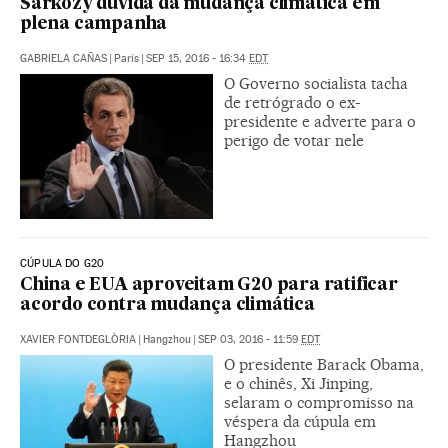
Sarkozy duvida da mudança climática em
plena campanha
GABRIELA CAÑAS
|
París
|
SEP 15, 2016 - 16:34
EDT
O Governo socialista tacha
de retrógrado o ex-
presidente e adverte para o
perigo de votar nele
CÚPULA DO G20
China e EUA aproveitam G20 para ratificar
acordo contra mudança climática
XAVIER FONTDEGLÒRIA
|
Hangzhou
|
SEP 03, 2016 - 11:59
EDT
O presidente Barack Obama,
e o chinês, Xi Jinping,
selaram o compromisso na
véspera da cúpula em
Hangzhou