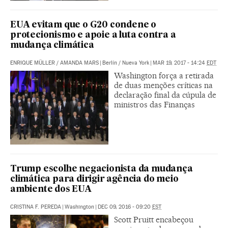
EUA evitam que o G20 condene o
protecionismo e apoie a luta contra a
mudança climática
ENRIQUE MÜLLER
/
AMANDA MARS
|
Berlín / Nueva York
|
MAR 19, 2017 - 14:24
EDT
Washington força a retirada
de duas menções críticas na
declaração final da cúpula de
ministros das Finanças
Trump escolhe negacionista da mudança
climática para dirigir agência do meio
ambiente dos EUA
CRISTINA F. PEREDA
|
Washington
|
DEC 09, 2016 - 09:20
EST
Scott Pruitt encabeçou