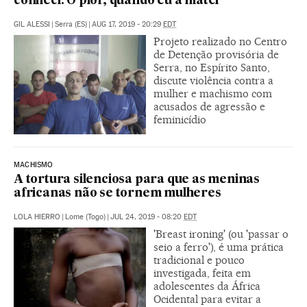
conheci. O pior, quando eu a matei”
GIL ALESSI
|
Serra (ES)
|
AUG 17, 2019 - 20:29
EDT
Projeto realizado no Centro
de Detenção provisória de
Serra, no Espírito Santo,
discute violência contra a
mulher e machismo com
acusados de agressão e
feminicídio
MACHISMO
A tortura silenciosa para que as meninas
africanas não se tornem mulheres
LOLA HIERRO
|
Lome (Togo)
|
JUL 24, 2019 - 08:20
EDT
'Breast ironing' (ou 'passar o
seio a ferro'), é uma prática
tradicional e pouco
investigada, feita em
adolescentes da África
Ocidental para evitar a