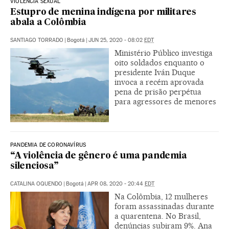
VIOLÊNCIA SEXUAL
Estupro de menina indígena por militares
abala a Colômbia
SANTIAGO TORRADO
|
Bogotá
|
JUN 25, 2020 - 08:02
EDT
Ministério Público investiga
oito soldados enquanto o
presidente Iván Duque
invoca a recém aprovada
pena de prisão perpétua
para agressores de menores
PANDEMIA DE CORONAVÍRUS
“A violência de gênero é uma pandemia
silenciosa”
CATALINA OQUENDO
|
Bogotá
|
APR 08, 2020 - 20:44
EDT
Na Colômbia, 12 mulheres
foram assassinadas durante
a quarentena. No Brasil,
denúncias subiram 9%. Ana