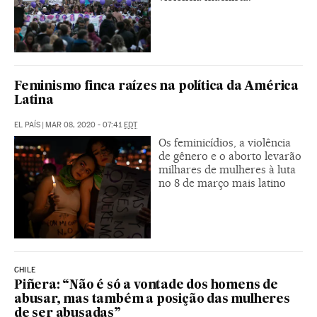
Feminismo finca raízes na política da América
Latina
EL PAÍS
|
MAR 08, 2020 - 07:41
EDT
Os feminicídios, a violência
de gênero e o aborto levarão
milhares de mulheres à luta
no 8 de março mais latino
CHILE
Piñera: “Não é só a vontade dos homens de
abusar, mas também a posição das mulheres
de ser abusadas”