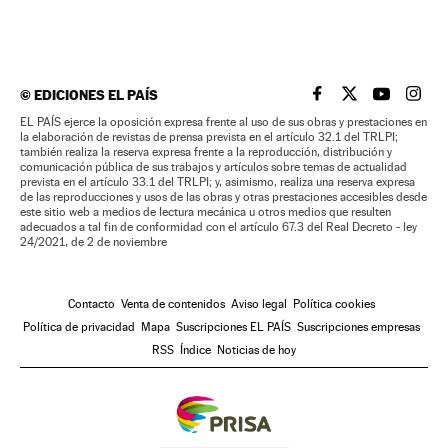
©
EDICIONES EL PAÍS
EL PAÍS BRASIL EN
EL PAÍS BRASI
EL PAÍS B
EL PA
EL PAÍS ejerce la oposición expresa frente al uso de sus obras y prestaciones en
la elaboración de revistas de prensa prevista en el artículo 32.1 del TRLPI;
también realiza la reserva expresa frente a la reproducción, distribución y
comunicación pública de sus trabajos y artículos sobre temas de actualidad
prevista en el artículo 33.1 del TRLPI; y, asimismo, realiza una reserva expresa
de las reproducciones y usos de las obras y otras prestaciones accesibles desde
este sitio web a medios de lectura mecánica u otros medios que resulten
adecuados a tal fin de conformidad con el artículo 67.3 del Real Decreto - ley
24/2021, de 2 de noviembre
Contacto
Venta de contenidos
Aviso legal
Política cookies
Política de privacidad
Mapa
Suscripciones EL PAÍS
Suscripciones empresas
RSS
Índice
Noticias de hoy