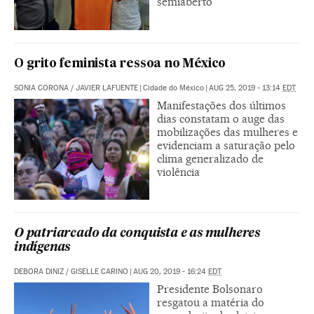
semiaberto
O grito feminista ressoa no México
SONIA CORONA
/
JAVIER LAFUENTE
|
Cidade do México
|
AUG 25, 2019 - 13:14
EDT
Manifestações dos últimos
dias constatam o auge das
mobilizações das mulheres e
evidenciam a saturação pelo
clima generalizado de
violência
O patriarcado da conquista e as mulheres
indígenas
DEBORA DINIZ
/
GISELLE CARINO
|
AUG 20, 2019 - 16:24
EDT
Presidente Bolsonaro
resgatou a matéria do