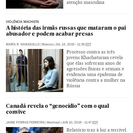
atenção masculina
VIOLÊNCIA MACHISTA
A história das irmãs russas que mataram o pai
abusador e podem acabar presas
MARÍA R. SAHUQUILLO
|
Moscou
|
JUL 14, 2019 - 11:36
EDT
Processo contra as três
jovens Khachaturian revela
que elas sofreram anos de
agressões físicas e sexuais e
evidencia uma epidemia de
violência contra a mulher na
Rússia
Canadá revela o “genocídio” com o qual
convive
JAIME PORRAS FERREYRA
|
Montreal
|
JUN 10, 2019 - 11:47
EDT
Relatório traz à luz a terrível