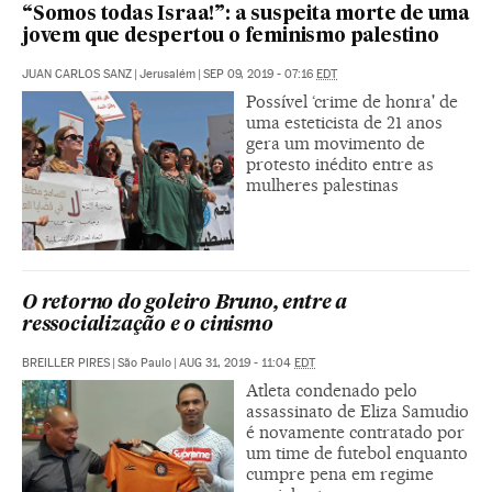
“Somos todas Israa!”: a suspeita morte de uma
jovem que despertou o feminismo palestino
JUAN CARLOS SANZ
|
Jerusalém
|
SEP 09, 2019 - 07:16
EDT
Possível ‘crime de honra' de
uma esteticista de 21 anos
gera um movimento de
protesto inédito entre as
mulheres palestinas
O retorno do goleiro Bruno, entre a
ressocialização e o cinismo
BREILLER PIRES
|
São Paulo
|
AUG 31, 2019 - 11:04
EDT
Atleta condenado pelo
assassinato de Eliza Samudio
é novamente contratado por
um time de futebol enquanto
cumpre pena em regime