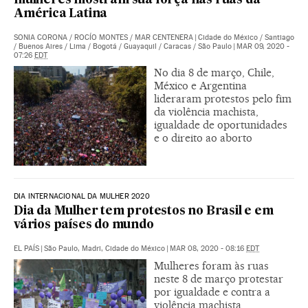
mulheres mostram sua força nas ruas da
América Latina
SONIA CORONA
/
ROCÍO MONTES
/
MAR CENTENERA
|
Cidade do México / Santiago
/ Buenos Aires / Lima / Bogotá / Guayaquil / Caracas / São Paulo
|
MAR 09, 2020 -
07:26
EDT
No dia 8 de março, Chile,
México e Argentina
lideraram protestos pelo fim
da violência machista,
igualdade de oportunidades
e o direito ao aborto
DIA INTERNACIONAL DA MULHER 2020
Dia da Mulher tem protestos no Brasil e em
vários países do mundo
EL PAÍS
|
São Paulo, Madri, Cidade do México
|
MAR 08, 2020 - 08:16
EDT
Mulheres foram às ruas
neste 8 de março protestar
por igualdade e contra a
violência machista.