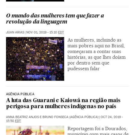
O mundo das mulheres tem que fazer a
revolução da linguagem
JUAN ARIAS
|
NOV 01, 2019 - 15:10
EDT
As mulheres, incluindo as
mais pobres aqui no Brasil,
começaram a contar suas
histórias, as que lhes doíam
por dentro sem que
pudessem falar
AGÊNCIA PÚBLICA
A luta das Guarani e Kaiowá na região mais
perigosa para mulheres indígenas no país
ANNA BEATRIZ ANJOS E BRUNO FONSECA (AGÊNCIA PÚBLICA)
|
OCT 24, 2019 -
15:50
EDT
Reportagem foi a Dourados,
município com mais casos de