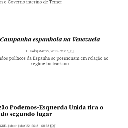
om o Governo interino de Temer
Campanha espanhola na Venezuela
EL PAÍS
|
MAY 25, 2016 - 21:07
EDT
idos políticos da Espanha se posicionam em relação ao
regime bolivariano
zão Podemos-Esquerda Unida tira o
 do segundo lugar
IGUEL
|
Madri
|
MAY 22, 2016 - 09:53
EDT