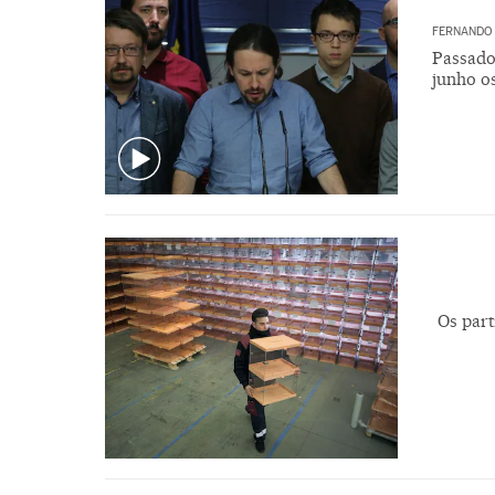
FERNANDO
Passados
junho os
Os part