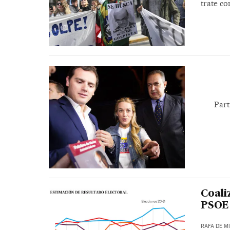
trate c
Part
Coali
PSOE
RAFA DE M