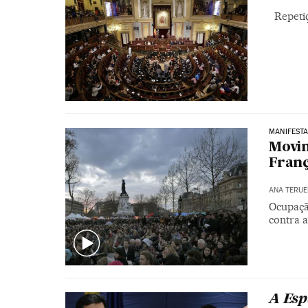
Repetiç
MANIFEST
Movim
Fran
ANA TERUE
Ocupaçã
contra 
A Esp