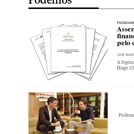
FINANCIAM
Assem
finan
pelo 
JOSÉ MAR
A legen
Hugo C
Podemos