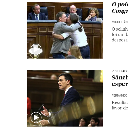
O pol
Congr
MIGUEL ÁN
O selin
foi um b
despesa
RESULTAD
Sánch
esper
FERNANDO
Resultad
favor d