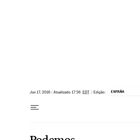
Pular para o conteúdo
ESPAÑA
Jun 17, 2016
|
Atualizado 17:56
EDT
|
Edição:
Podemos