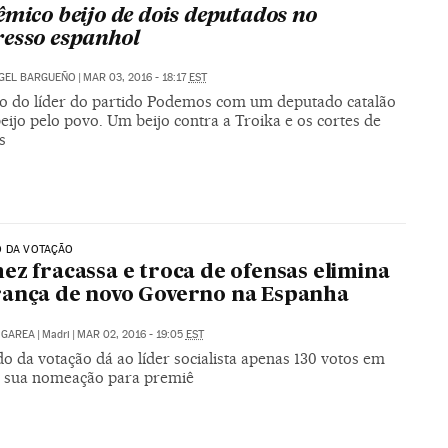
êmico beijo de dois deputados no
esso espanhol
GEL BARGUEÑO
|
MAR 03, 2016 - 18:17
EST
ho do líder do partido Podemos com um deputado catalão
eijo pelo povo. Um beijo contra a Troika e os cortes de
s
O DA VOTAÇÃO
ez fracassa e troca de ofensas elimina
ança de novo Governo na Espanha
 GAREA
|
Madri
|
MAR 02, 2016 - 19:05
EST
o da votação dá ao líder socialista apenas 130 votos em
e sua nomeação para premiê