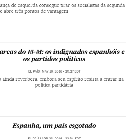
ança de esquerda consegue tirar os socialistas da segunda
 e abre três pontos de vantagem
rcas do 15-M: os indignados espanhóis e
os partidos políticos
EL PAÍS
|
MAY 16, 2016 - 20:27
EDT
 ainda reverbera, embora seu espírito resista a entrar na
política partidária
Espanha, um país esgotado
EL PAÍS
|
APR 23, 2016 - 22:54
EDT