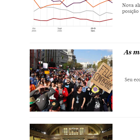
Nova ali
posição
As ma
Seu eco