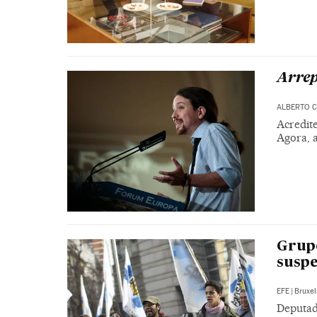
Arrep
ALBERTO 
Acredit
Agora, 
Grup
suspe
EFE
|
Bruxel
Deputad