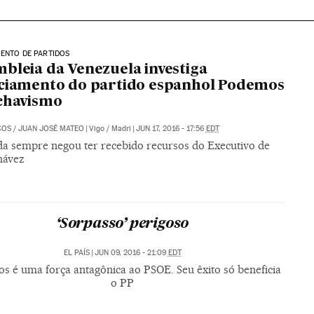
ENTO DE PARTIDOS
bleia da Venezuela investiga
ciamento do partido espanhol Podemos
chavismo
COS
/
JUAN JOSÉ MATEO
|
Vigo / Madri
|
JUN 17, 2016 - 17:56
EDT
da sempre negou ter recebido recursos do Executivo de
hávez
‘Sorpasso’ perigoso
EL PAÍS
|
JUN 09, 2016 - 21:09
EDT
 é uma força antagônica ao PSOE. Seu êxito só beneficia
o PP