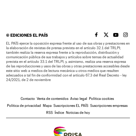
©
EDICIONES EL PAÍS
EL PAÍS BRASIL EN
EL PAÍS BRASI
EL PAÍS B
EL PA
EL PAÍS ejerce la oposición expresa frente al uso de sus obras y prestaciones en
la elaboración de revistas de prensa prevista en el artículo 32.1 del TRLPI;
también realiza la reserva expresa frente a la reproducción, distribución y
comunicación pública de sus trabajos y artículos sobre temas de actualidad
prevista en el artículo 33.1 del TRLPI; y, asimismo, realiza una reserva expresa
de las reproducciones y usos de las obras y otras prestaciones accesibles desde
este sitio web a medios de lectura mecánica u otros medios que resulten
adecuados a tal fin de conformidad con el artículo 67.3 del Real Decreto - ley
24/2021, de 2 de noviembre
Contacto
Venta de contenidos
Aviso legal
Política cookies
Política de privacidad
Mapa
Suscripciones EL PAÍS
Suscripciones empresas
RSS
Índice
Noticias de hoy