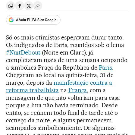
Compartir en Whatsapp
Compartir en Facebook
Compartir en Twitter
Desplegar Redes Sociales
Añadir EL PAÍS en Google
Só os mais otimistas esperavam durar tanto.
Os indignados de Paris, reunidos sob o lema
#NuitDebout
(Noite em Claro), já
completaram mais de uma semana ocupando
a simbólica Praça da República de
Paris
.
Chegaram ao local na quinta-feira, 31 de
março, depois da
manifestação contra a
reforma trabalhista
na
França
, com a
mensagem de que não voltariam para casa
porque a luta não havia terminado. Desde
então, se reúnem todo final de tarde até o
começo da noite, e alguns permanecem
acampados simbolicamente. De algumas