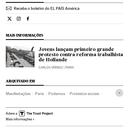
Receba o boletim do EL PAÍS América
Internacional El País Brasil en Twitter
Internacional El País Brasil en Instagram
Internacional El País Brasil en Facebook
MAIS INFORMAÇÕES
Jovens lançam primeiro grande
protesto contra reforma trabalhista
de Hollande
CARLOS YÁRNOZ
| PARIS
ARQUIVADO EM
Manifestações
Paris
Podemos
Protestos sociais
Indignados
França
Mal-estar social
Europa Ocidental
Partidos políticos
Europa
Política
Problemas sociais
Adere a
Mais informações