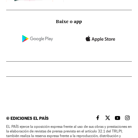
Baixe o app
©
EDICIONES EL PAÍS
EL PAÍS BRASIL EN
EL PAÍS BRASI
EL PAÍS B
EL PA
EL PAÍS ejerce la oposición expresa frente al uso de sus obras y prestaciones en
la elaboración de revistas de prensa prevista en el artículo 32.1 del TRLPI;
también realiza la reserva expresa frente a la reproducción, distribución y