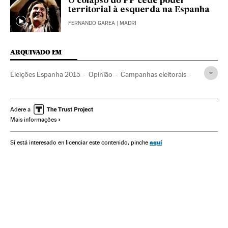
O colapso do PP cede poder
territorial à esquerda na Espanha
FERNANDO GAREA
| MADRI
ARQUIVADO EM
Eleições Espanha 2015
Opinião
Campanhas eleitorais
Eleições Espanha
PSOE
Podemos
PP Espanha
Eleições
Partidos políticos
Política
Espanha
Adere a
Mais informações
aquí
Si está interesado en licenciar este contenido, pinche