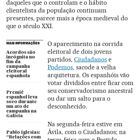
daqueles que o controlam e o hábito
clientelista da população continuam
presentes, parece mais a época medieval do
que o século XXI.
O aparecimento na corrida
MAIS INFORMAÇÕES
eleitoral de dois jovens
Acordos são
incógnita no
partidos,
Ciudadanos
e
fim da
Podemos
, sacode a velha
campanha
eleitoral
arquitetura. Os espanhóis vão
espanhola
votar divididos entre ficar com
seu conservadorismo ancestral
Premiê
ou dar um salto para o
espanhol leva
soco durante
desconhecido.
um ato de
campanha na
Galícia
Na segunda-feira estive em
Ávila, com o Ciudadanos; na
Pablo Iglesias:
“Relações com
terça-feira com o Partido