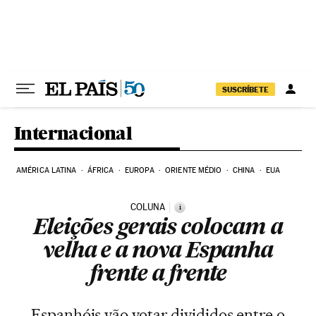
Pular para o conteúdo
SUSCRÍBETE
Internacional
AMÉRICA LATINA
ÁFRICA
EUROPA
ORIENTE MÉDIO
CHINA
EUA
COLUNA
i
Eleições gerais colocam a
velha e a nova Espanha
frente a frente
Espanhóis vão votar divididos entre o