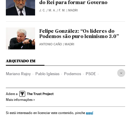
do Rei para formar Governo
J. C.
/
M. A.
/
F. M.
| MADRI
Felipe González: “Os líderes do
Podemos são puro leninismo 3.0”
ANTONIO CAÑO
| MADRI
ARQUIVADO EM
Mariano Rajoy
Pablo Iglesias
Podemos
PSOE
Partidos políticos
Eleições Espanha 2016
Eleições Espanha
Eleições
Política
Espanha
Adere a
Mais informações
aquí
Si está interesado en licenciar este contenido, pinche