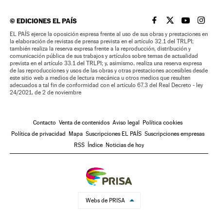
©
EDICIONES EL PAÍS
EL PAÍS BRASIL EN
EL PAÍS BRASI
EL PAÍS B
EL PA
EL PAÍS ejerce la oposición expresa frente al uso de sus obras y prestaciones en
la elaboración de revistas de prensa prevista en el artículo 32.1 del TRLPI;
también realiza la reserva expresa frente a la reproducción, distribución y
comunicación pública de sus trabajos y artículos sobre temas de actualidad
prevista en el artículo 33.1 del TRLPI; y, asimismo, realiza una reserva expresa
de las reproducciones y usos de las obras y otras prestaciones accesibles desde
este sitio web a medios de lectura mecánica u otros medios que resulten
adecuados a tal fin de conformidad con el artículo 67.3 del Real Decreto - ley
24/2021, de 2 de noviembre
Contacto
Venta de contenidos
Aviso legal
Política cookies
Política de privacidad
Mapa
Suscripciones EL PAÍS
Suscripciones empresas
RSS
Índice
Noticias de hoy
Webs de PRISA