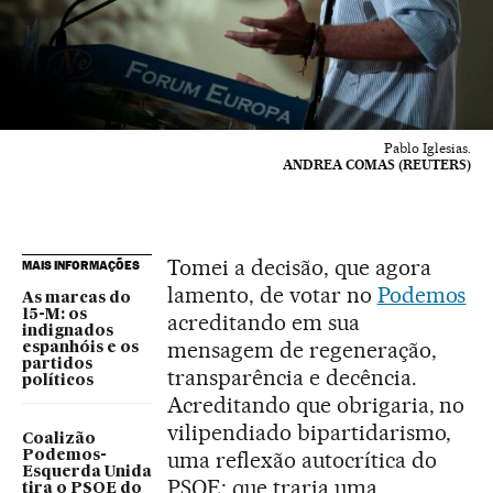
Pablo Iglesias.
ANDREA COMAS (REUTERS)
Tomei a decisão, que agora
MAIS INFORMAÇÕES
lamento, de votar no
Podemos
As marcas do
15-M: os
acreditando em sua
indignados
mensagem de regeneração,
espanhóis e os
partidos
transparência e decência.
políticos
Acreditando que obrigaria, no
vilipendiado bipartidarismo,
Coalizão
uma reflexão autocrítica do
Podemos-
Esquerda Unida
PSOE; que traria uma
tira o PSOE do