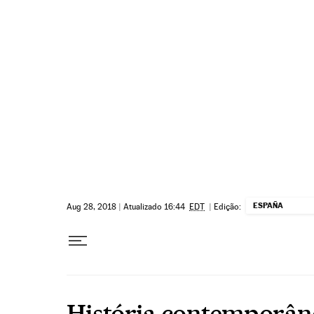
Pular para o conteúdo
ESPAÑA
Aug 28, 2018
|
Atualizado 16:44
EDT
|
Edição:
História contemporân