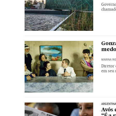
Governo
chamado
Gonza
medo
MARINA RO
Diretor 
em seu 
ARGENTIN
Avós 
“É a 