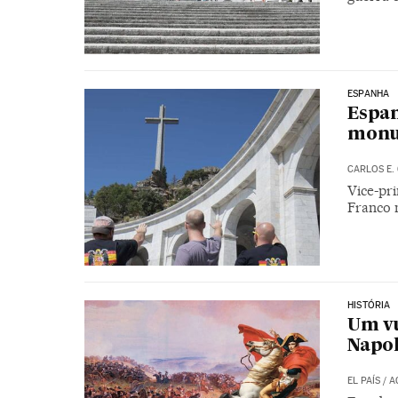
ESPANHA
Espan
monu
CARLOS E.
Vice-pr
Franco 
HISTÓRIA
Um vu
Napo
EL PAÍS
/
A