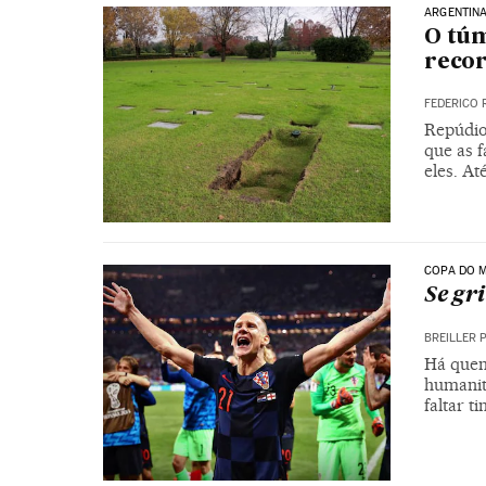
ARGENTIN
O túm
reco
FEDERICO 
Repúdio
que as 
eles. A
COPA DO M
Se gr
BREILLER 
Há quem 
humanit
faltar 