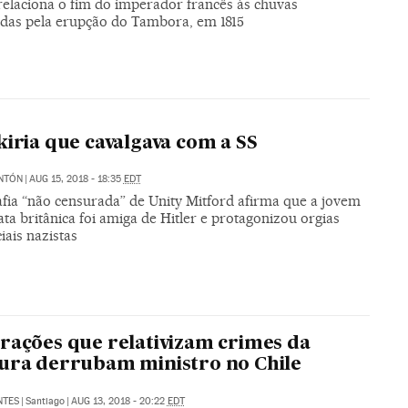
relaciona o fim do imperador francês às chuvas
das pela erupção do Tambora, em 1815
kiria que cavalgava com a SS
NTÓN
|
AUG 15, 2018 - 18:35
EDT
afia “não censurada” de Unity Mitford afirma que a jovem
ata britânica foi amiga de Hitler e protagonizou orgias
iais nazistas
rações que relativizam crimes da
ura derrubam ministro no Chile
NTES
|
Santiago
|
AUG 13, 2018 - 20:22
EDT