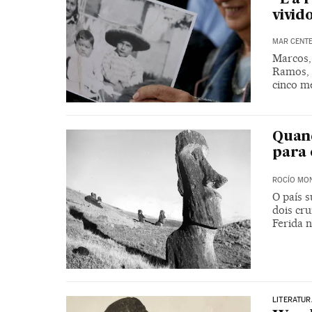
vivid
MAR CENT
Marcos,
Ramos, 
cinco m
Quand
para 
ROCÍO MO
O país 
dois cru
Ferida 
LITERATUR