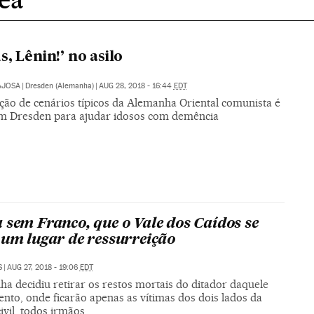
s, Lênin!’ no asilo
AJOSA
|
Dresden (Alemanha)
|
AUG 28, 2018 - 16:44
EDT
ação de cenários típicos da Alemanha Oriental comunista é
m Dresden para ajudar idosos com demência
 sem Franco, que o Vale dos Caídos se
 um lugar de ressurreição
S
|
AUG 27, 2018 - 19:06
EDT
a decidiu retirar os restos mortais do ditador daquele
to, onde ficarão apenas as vítimas dos dois lados da
ivil, todos irmãos