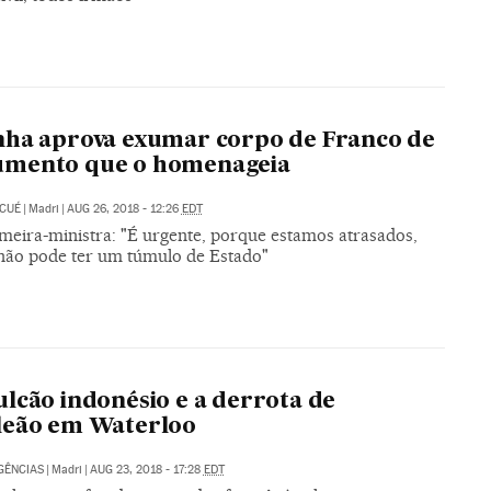
ha aprova exumar corpo de Franco de
mento que o homenageia
 CUÉ
|
Madri
|
AUG 26, 2018 - 12:26
EDT
imeira-ministra: "É urgente, porque estamos atrasados,
não pode ter um túmulo de Estado"
lcão indonésio e a derrota de
leão em Waterloo
GÊNCIAS
|
Madri
|
AUG 23, 2018 - 17:28
EDT