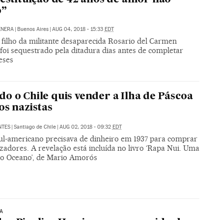
o”
ENERA
|
Buenos Aires
|
AUG 04, 2018 - 15:33
EDT
 filho da militante desaparecida Rosario del Carmen
foi sequestrado pela ditadura dias antes de completar
eses
o o Chile quis vender a Ilha de Páscoa
os nazistas
NTES
|
Santiago de Chile
|
AUG 02, 2018 - 09:32
EDT
sul-americano precisava de dinheiro em 1937 para comprar
zadores. A revelação está incluída no livro ‘Rapa Nui. Uma
no Oceano’, de Mario Amorós
A