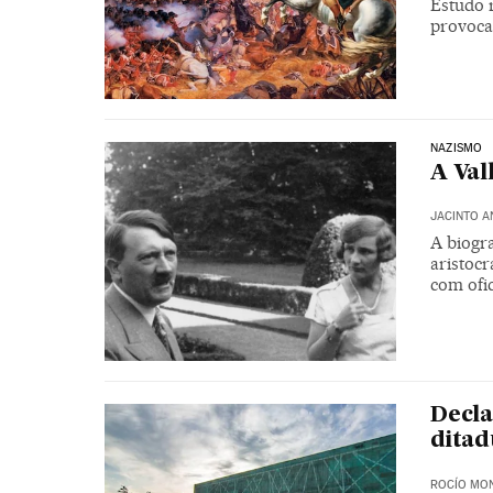
Estudo 
provoca
NAZISMO
A Val
JACINTO A
A biogr
aristocr
com ofic
Decla
ditad
ROCÍO MO