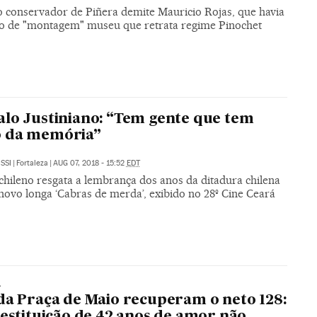
 conservador de Piñera demite Mauricio Rojas, que havia
 de "montagem" museu que retrata regime Pinochet
lo Justiniano: “Tem gente que tem
 da memória”
SSI
|
Fortaleza
|
AUG 07, 2018 - 15:52
EDT
chileno resgata a lembrança dos anos da ditadura chilena
novo longa ‘Cabras de merda’, exibido no 28º Cine Ceará
A
da Praça de Maio recuperam o neto 128:
restituição de 42 anos de amor não