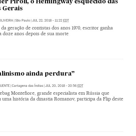
r Piroli, o Hemingway esquecido das
 Gerais
OLIVEIRA
|
São Paulo
|
JUL 22, 2018 - 11:22
EDT
da geração de contistas dos anos 1970, escritor ganha
ia doze anos depois de sua morte
alinismo ainda perdura”
FUENTE
|
Cartagena das Índias
|
JUL 20, 2018 - 20:56
EDT
ebag Montefiore, grande especialista em Rússia que
 uma história da dinastia Romanov, participa da Flip deste