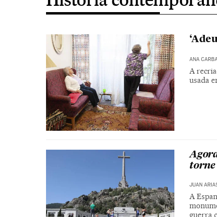
‘Adeu
ANA CARB
A recri
usada e
Agora
torne
JUAN ARIA
A Espanh
monumen
guerra c