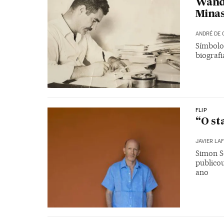
Wande
Minas
ANDRÉ DE 
Símbolo 
biograf
FLIP
“O st
JAVIER LA
Simon S
publicou
ano