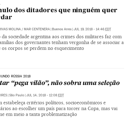
A
ulo dos ditadores que ninguém quer
rdar
RIVAS MOLINA
/
MAR CENTENERA
|
Buenos Aires
|
JUL 19, 2018 - 14:46
EDT
 da sociedade argentina aos crimes dos militares faz com
famílias dos governantes tenham vergonha de se associar a
té os corpos se perdem no esquecimento
UNDO RÚSSIA 2018
itar “pega vilão”, não sobra uma seleção
PIRES
|
São Paulo
|
JUL 14, 2018 - 12:08
EDT
estabeleça critérios políticos, socioeconômicos e
ários ao escolher um país para torcer na Copa, mas vai
time em meio a tanta problematização