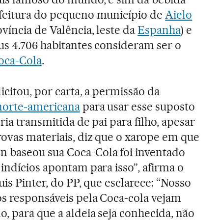
efeitura do pequeno município de
Aielo
víncia de Valência, leste da
Espanha
) e
us 4.706 habitantes consideram ser o
oca-Cola
.
licitou, por carta, a permissão da
norte-americana
para usar esse suposto
ria transmitida de pai para filho, apesar
rovas materiais, diz que o xarope em que
 baseou sua Coca-Cola foi inventado
 indícios apontam para isso”, afirma o
uis Pinter, do PP, que esclarece: “Nosso
os responsáveis pela Coca-cola vejam
, para que a aldeia seja conhecida, não