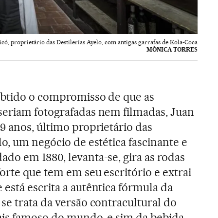
có, proprietário das Destilerías Ayelo, com antigas garrafas de Kola-Coca
MÒNICA TORRES
obtido o compromisso de que as
seriam fotografadas nem filmadas, Juan
9 anos, último proprietário das
lo, um negócio de estética fascinante e
do em 1880, levanta-se, gira as rodas
forte que tem em seu escritório e extrai
está escrita a autêntica fórmula da
se trata da versão contracultural do
ais famoso do mundo, e sim da bebida