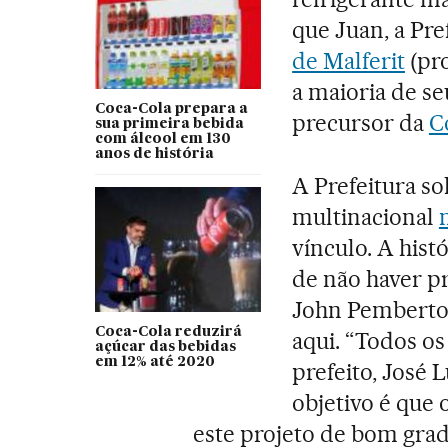
que Juan, a Pr
de Malferit
(pro
a maioria de se
Coca-Cola prepara a
precursor da
C
sua primeira bebida
com álcool em 130
anos de história
A Prefeitura so
multinacional
vínculo. A histó
de não haver p
John Pemberton
Coca-Cola reduzirá
aqui. “Todos os
açúcar das bebidas
em 12% até 2020
prefeito, José L
objetivo é que 
este projeto de bom grado