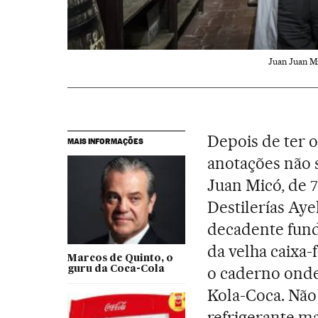
Juan Juan Mi
Depois de ter 
MAIS INFORMAÇÕES
anotações não 
Juan Micó, de 7
Destilerías Aye
decadente funda
da velha caixa-
Marcos de Quinto, o
o caderno onde 
guru da Coca-Cola
Kola-Coca. Não 
refrigerante m