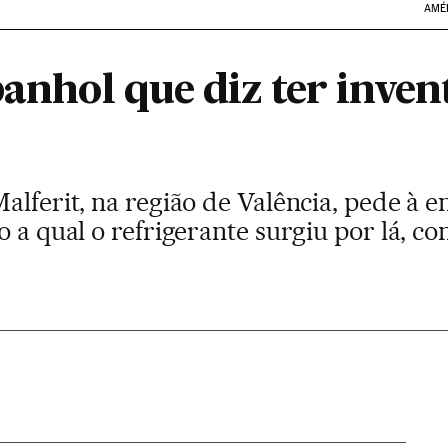
AMÉ
panhol que diz ter inven
alferit, na região de Valência, pede à 
o a qual o refrigerante surgiu por lá, c