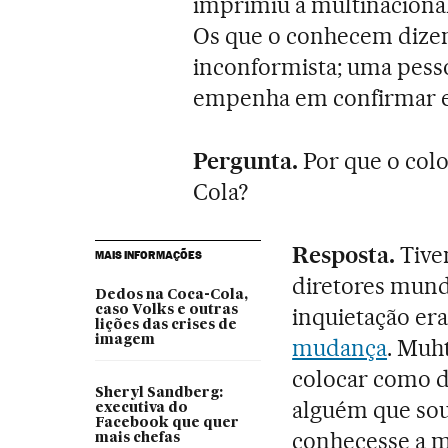
imprimiu à multinaciona
Os que o conhecem diz
inconformista; uma pess
empenha em confirmar es
Pergunta.
Por que o co
Cola?
Resposta.
Tive
MAIS INFORMAÇÕES
diretores mund
Dedos na Coca-Cola,
caso Volks e outras
inquietação era
lições das crises de
imagem
mudança
. Muh
colocar como d
Sheryl Sandberg:
alguém que so
executiva do
Facebook que quer
conhecesse a m
mais chefas