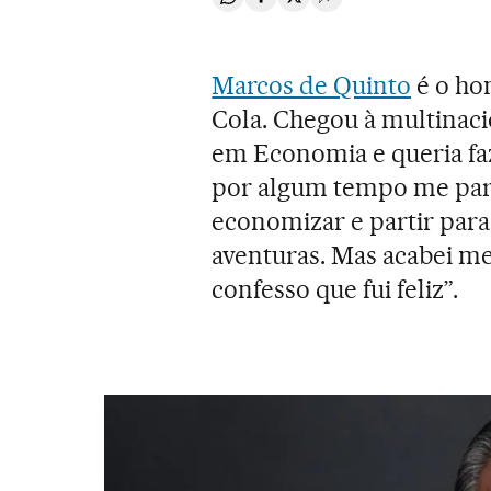
Compartir en Whatsapp
Compartir en Facebook
Compartir en Twitter
Desplegar Redes Soci
Marcos de Quinto
é o ho
Cola. Chegou à multinaci
em Economia e queria faz
por algum tempo me pare
economizar e partir para
aventuras. Mas acabei me
confesso que fui feliz”.