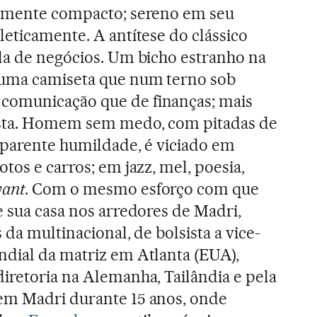
camente compacto; sereno em seu
leticamente. A antítese do clássico
la de negócios. Um bicho estranho na
numa camiseta que num terno sob
comunicação que de finanças; mais
ista. Homem sem medo, com pitadas de
aparente humildade, é viciado em
tos e carros; em jazz, mel, poesia,
vant
. Com o mesmo esforço com que
e sua casa nos arredores de Madri,
 da multinacional, de bolsista a vice-
dial da matriz em Atlanta (EUA),
iretoria na Alemanha, Tailândia e pela
em Madri durante 15 anos, onde