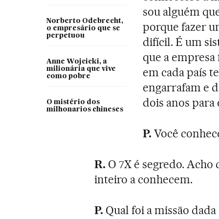
sou alguém que
Norberto Odebrecht,
porque fazer 
o empresário que se
perpetuou
difícil. É um s
que a empresa 
Anne Wojcicki, a
milionária que vive
em cada país t
como pobre
engarrafam e d
dois anos para
O mistério dos
milhonarios chineses
P.
Você conhece
R.
O 7X é segredo. Acho
inteiro a conhecem.
P.
Qual foi a missão dad