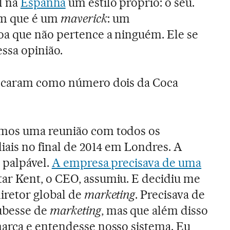
l na
Espanha
um estilo próprio: o seu.
em que é um
maverick
: um
oa que não pertence a ninguém. Ele se
sa opinião.
locaram como número dois da Coca
mos uma reunião com todos os
iais no final de 2014 em Londres. A
 palpável.
A empresa precisava de uma
tar Kent, o CEO, assumiu. E decidiu me
iretor global de
marketing
. Precisava de
ubesse de
marketing
, mas que além disso
arca e entendesse nosso sistema. Eu