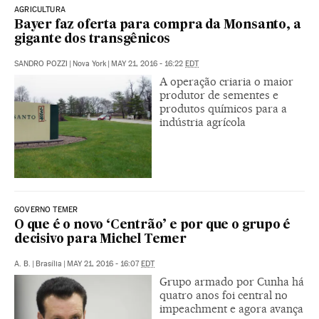
AGRICULTURA
Bayer faz oferta para compra da Monsanto, a
gigante dos transgênicos
SANDRO POZZI
|
Nova York
|
MAY 21, 2016 - 16:22
EDT
A operação criaria o maior
produtor de sementes e
produtos químicos para a
indústria agrícola
GOVERNO TEMER
O que é o novo ‘Centrão’ e por que o grupo é
decisivo para Michel Temer
A. B.
|
Brasília
|
MAY 21, 2016 - 16:07
EDT
Grupo armado por Cunha há
quatro anos foi central no
impeachment e agora avança