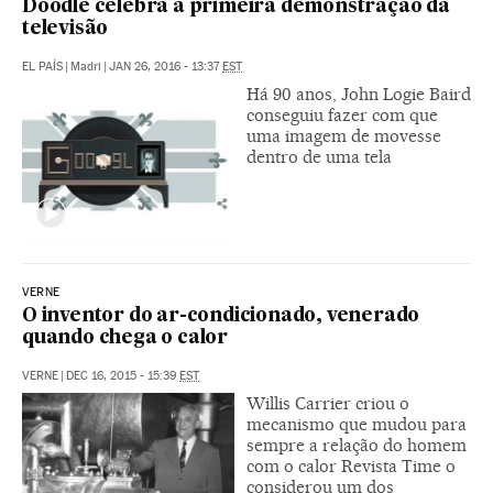
Doodle celebra a primeira demonstração da
televisão
EL PAÍS
|
Madri
|
JAN 26, 2016 - 13:37
EST
Há 90 anos, John Logie Baird
conseguiu fazer com que
uma imagem de movesse
dentro de uma tela
VERNE
O inventor do ar-condicionado, venerado
quando chega o calor
VERNE
|
DEC 16, 2015 - 15:39
EST
Willis Carrier criou o
mecanismo que mudou para
sempre a relação do homem
com o calor Revista Time o
considerou um dos