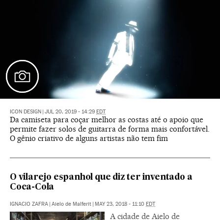
ICON DESIGN
|
JUL 20, 2019 - 14:29
EDT
Da camiseta para coçar melhor as costas até o apoio que
permite fazer solos de guitarra de forma mais confortável.
O gênio criativo de alguns artistas não tem fim
O vilarejo espanhol que diz ter inventado a
Coca-Cola
IGNACIO ZAFRA
|
Aielo de Malferit
|
MAY 23, 2018 - 11:10
EDT
A cidade de Aielo de