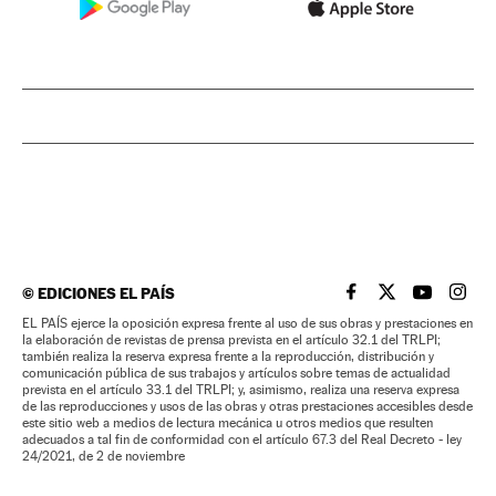
©
EDICIONES EL PAÍS
EL PAÍS BRASIL EN
EL PAÍS BRASI
EL PAÍS B
EL PA
EL PAÍS ejerce la oposición expresa frente al uso de sus obras y prestaciones en
la elaboración de revistas de prensa prevista en el artículo 32.1 del TRLPI;
también realiza la reserva expresa frente a la reproducción, distribución y
comunicación pública de sus trabajos y artículos sobre temas de actualidad
prevista en el artículo 33.1 del TRLPI; y, asimismo, realiza una reserva expresa
de las reproducciones y usos de las obras y otras prestaciones accesibles desde
este sitio web a medios de lectura mecánica u otros medios que resulten
adecuados a tal fin de conformidad con el artículo 67.3 del Real Decreto - ley
24/2021, de 2 de noviembre