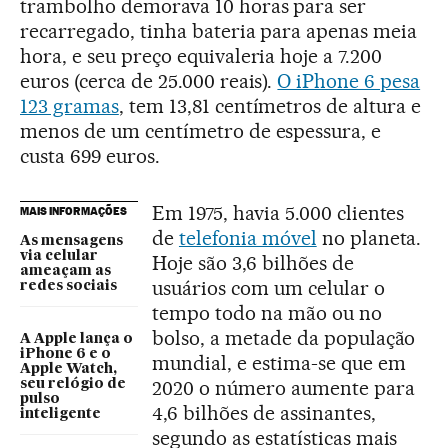
trambolho demorava 10 horas para ser
recarregado, tinha bateria para apenas meia
hora, e seu preço equivaleria hoje a 7.200
euros (cerca de 25.000 reais).
O iPhone 6 pesa
123 gramas
, tem 13,81 centímetros de altura e
menos de um centímetro de espessura, e
custa 699 euros.
Em 1975, havia 5.000 clientes
MAIS INFORMAÇÕES
de
telefonia móvel
no planeta.
As mensagens
via celular
Hoje são 3,6 bilhões de
ameaçam as
usuários com um celular o
redes sociais
tempo todo na mão ou no
bolso, a metade da população
A Apple lança o
iPhone 6 e o
mundial, e estima-se que em
Apple Watch,
2020 o número aumente para
seu relógio de
pulso
4,6 bilhões de assinantes,
inteligente
segundo as estatísticas mais