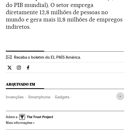
do PIB mundial). O setor emprega
diretamente 12,8 milhões de pessoas no
mundo e gera mais 11,8 milhões de empregos
indiretos.
Receba o boletim do EL PAÍS América.
Economia El País Brasil en Twitter
Economia El País Brasil en Instagram
Economia El País Brasil en Facebook
ARQUIVADO EM
Invenções
Smartphone
Gadgets
Telefonia celular multimídia
Investigação científica
Celular
Telefonia
Telecomunicações
Comunicações
Adere a
Mais informações
Mobilidade
Tecnologia
Ciência