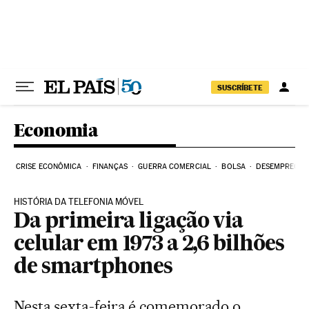
Pular para o conteúdo
SUSCRÍBETE
Economia
CRISE ECONÔMICA
FINANÇAS
GUERRA COMERCIAL
BOLSA
DESEMPREGO
HISTÓRIA DA TELEFONIA MÓVEL
Da primeira ligação via
celular em 1973 a 2,6 bilhões
de smartphones
Nesta sexta-feira é comemorado o