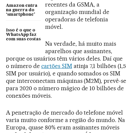
recentes da GSMA, a
Amazon entra
na guerra do
organização mundial de
‘smartphone’
operadoras de telefonia
móvel.
Isso é o que o
WhatsApp faz
com suas costas
Na verdade, há muito mais
aparelhos que assinantes,
porque os usuários têm vários deles. Daí que
o número de
cartões SIM
atinja 7,1 bilhões (1,5
SIM por usuário), e quando somados os SIM
que interconectam máquinas (M2M), prevê-se
para 2020 o número mágico de 10 bilhões de
conexões móveis.
A penetração de mercado do telefone móvel
varia muito conforme a região do mundo. Na
Europa, quase 80% eram assinantes móveis