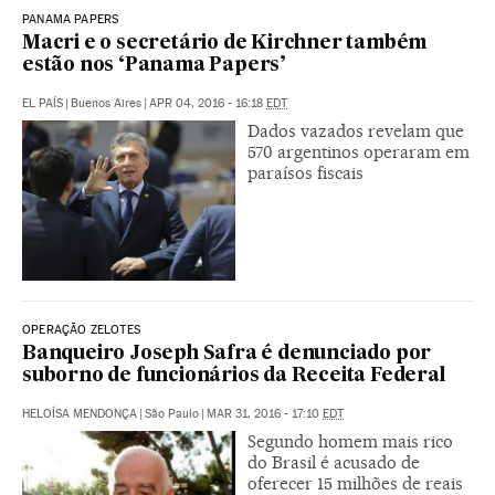
PANAMA PAPERS
Macri e o secretário de Kirchner também
estão nos ‘Panama Papers’
EL PAÍS
|
Buenos Aires
|
APR 04, 2016 - 16:18
EDT
Dados vazados revelam que
570 argentinos operaram em
paraísos fiscais
OPERAÇÃO ZELOTES
Banqueiro Joseph Safra é denunciado por
suborno de funcionários da Receita Federal
HELOÍSA MENDONÇA
|
São Paulo
|
MAR 31, 2016 - 17:10
EDT
Segundo homem mais rico
do Brasil é acusado de
oferecer 15 milhões de reais