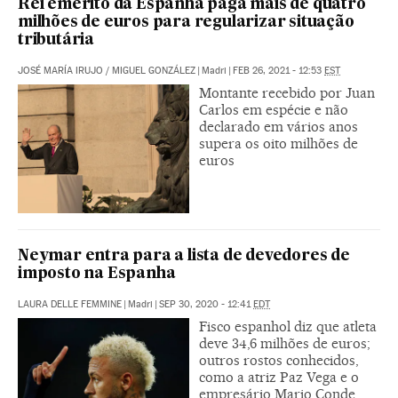
Rei emérito da Espanha paga mais de quatro
milhões de euros para regularizar situação
tributária
JOSÉ MARÍA IRUJO
/
MIGUEL GONZÁLEZ
|
Madri
|
FEB 26, 2021 - 12:53
EST
Montante recebido por Juan
Carlos em espécie e não
declarado em vários anos
supera os oito milhões de
euros
Neymar entra para a lista de devedores de
imposto na Espanha
LAURA DELLE FEMMINE
|
Madri
|
SEP 30, 2020 - 12:41
EDT
Fisco espanhol diz que atleta
deve 34,6 milhões de euros;
outros rostos conhecidos,
como a atriz Paz Vega e o
empresário Mario Conde,