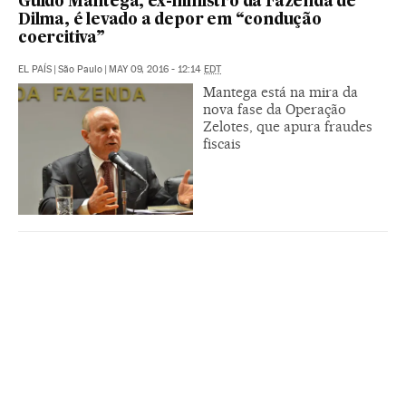
Guido Mantega, ex-ministro da Fazenda de
Dilma, é levado a depor em “condução
coercitiva”
EL PAÍS
|
São Paulo
|
MAY 09, 2016 - 12:14
EDT
Mantega está na mira da
nova fase da Operação
Zelotes, que apura fraudes
fiscais