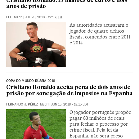
Cristiano Ronaldo: 19 milhões de euros e dois
anos de prisão
EFE
|
Madri
|
JUL 26, 2018 - 12:16
EDT
As autoridades acusaram o
jogador de quatro delitos
fiscais, cometidos entre 2011
e 2014
COPA DO MUNDO RÚSSIA 2018
Cristiano Ronaldo aceita pena de dois anos de
prisão por sonegação de impostos na Espanha
FERNANDO J. PÉREZ
|
Madri
|
JUN 15, 2018 - 18:15
EDT
O jogador português propõe
pagar 83 milhões de reais
para fechar o processo por
crime fiscal. Pela lei da
Espanha, não será preso