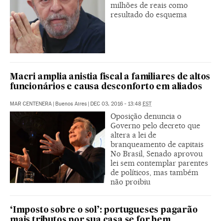
milhões de reais como
resultado do esquema
Macri amplia anistia fiscal a familiares de altos
funcionários e causa desconforto em aliados
MAR CENTENERA
|
Buenos Aires
|
DEC 03, 2016 - 13:48
EST
Oposição denuncia o
Governo pelo decreto que
altera a lei de
branqueamento de capitais
No Brasil, Senado aprovou
lei sem contemplar parentes
de políticos, mas também
não proibiu
‘Imposto sobre o sol’: portugueses pagarão
mais tributos por sua casa se for bem