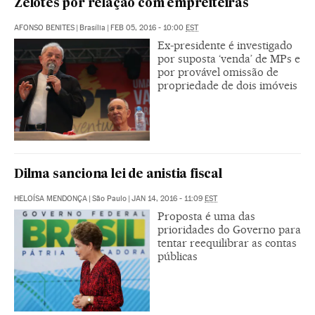
Zelotes por relação com empreiteiras
AFONSO BENITES
|
Brasília
|
FEB 05, 2016 - 10:00
EST
Ex-presidente é investigado
por suposta ‘venda’ de MPs e
por provável omissão de
propriedade de dois imóveis
Dilma sanciona lei de anistia fiscal
HELOÍSA MENDONÇA
|
São Paulo
|
JAN 14, 2016 - 11:09
EST
Proposta é uma das
prioridades do Governo para
tentar reequilibrar as contas
públicas