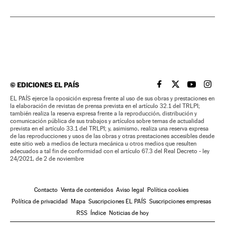
©
EDICIONES EL PAÍS
EL PAÍS BRASIL EN
EL PAÍS BRASI
EL PAÍS B
EL PA
EL PAÍS ejerce la oposición expresa frente al uso de sus obras y prestaciones en
la elaboración de revistas de prensa prevista en el artículo 32.1 del TRLPI;
también realiza la reserva expresa frente a la reproducción, distribución y
comunicación pública de sus trabajos y artículos sobre temas de actualidad
prevista en el artículo 33.1 del TRLPI; y, asimismo, realiza una reserva expresa
de las reproducciones y usos de las obras y otras prestaciones accesibles desde
este sitio web a medios de lectura mecánica u otros medios que resulten
adecuados a tal fin de conformidad con el artículo 67.3 del Real Decreto - ley
24/2021, de 2 de noviembre
Contacto
Venta de contenidos
Aviso legal
Política cookies
Política de privacidad
Mapa
Suscripciones EL PAÍS
Suscripciones empresas
RSS
Índice
Noticias de hoy