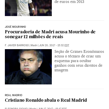
de euros em 2013
JOSÉ MOURINHO
Procuradoria de Madri acusa Mourinho de
sonegar 12 milhões de reais
F. JAVIER BARROSO
|
Madri
|
JUN 20, 2017 - 15:32
EDT
Seção de Crimes Econômicos
acusa o técnico de criar um
esquema para ocultar
ganhos com seus direitos de
imagem
REAL MADRID
Cristiano Ronaldo abala o Real Madrid
ELEONORA GIOVIO
|
Madri
|
JUN 17, 2017 - 15:47
EDT