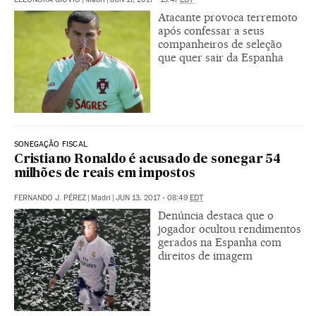
Atacante provoca terremoto
após confessar a seus
companheiros de seleção
que quer sair da Espanha
SONEGAÇÃO FISCAL
Cristiano Ronaldo é acusado de sonegar 54
milhões de reais em impostos
FERNANDO J. PÉREZ
|
Madri
|
JUN 13, 2017 - 08:49
EDT
Denúncia destaca que o
jogador ocultou rendimentos
gerados na Espanha com
direitos de imagem