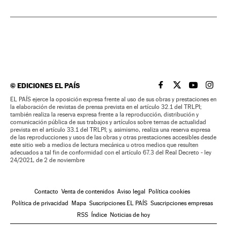
©
EDICIONES EL PAÍS
EL PAÍS BRASIL EN
EL PAÍS BRASI
EL PAÍS B
EL PA
EL PAÍS ejerce la oposición expresa frente al uso de sus obras y prestaciones en
la elaboración de revistas de prensa prevista en el artículo 32.1 del TRLPI;
también realiza la reserva expresa frente a la reproducción, distribución y
comunicación pública de sus trabajos y artículos sobre temas de actualidad
prevista en el artículo 33.1 del TRLPI; y, asimismo, realiza una reserva expresa
de las reproducciones y usos de las obras y otras prestaciones accesibles desde
este sitio web a medios de lectura mecánica u otros medios que resulten
adecuados a tal fin de conformidad con el artículo 67.3 del Real Decreto - ley
24/2021, de 2 de noviembre
Contacto
Venta de contenidos
Aviso legal
Política cookies
Política de privacidad
Mapa
Suscripciones EL PAÍS
Suscripciones empresas
RSS
Índice
Noticias de hoy