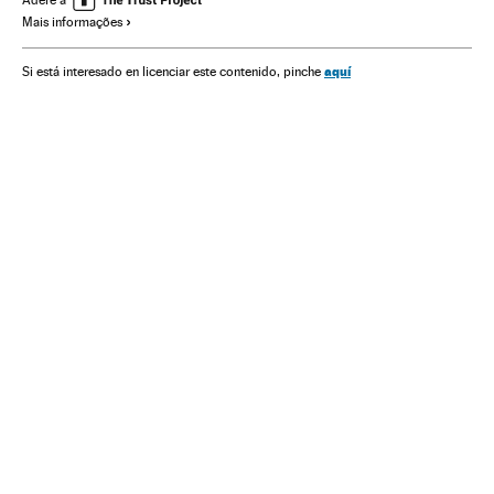
Mais informações
Governo Brasil
Força segurança
Governo
Finanças públicas
Delitos
Administração Estado
aquí
Si está interesado en licenciar este contenido, pinche
Política
Administração pública
Finanças
Justiça