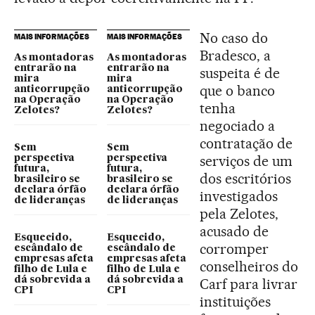
No caso do
MAIS INFORMAÇÕES
MAIS INFORMAÇÕES
Bradesco, a
As montadoras
As montadoras
entrarão na
entrarão na
suspeita é de
mira
mira
que o banco
anticorrupção
anticorrupção
na Operação
na Operação
tenha
Zelotes?
Zelotes?
negociado a
contratação de
Sem
Sem
serviços de um
perspectiva
perspectiva
futura,
futura,
dos escritórios
brasileiro se
brasileiro se
declara órfão
declara órfão
investigados
de lideranças
de lideranças
pela Zelotes,
acusado de
Esquecido,
Esquecido,
corromper
escândalo de
escândalo de
empresas afeta
empresas afeta
conselheiros do
filho de Lula e
filho de Lula e
dá sobrevida a
dá sobrevida a
Carf para livrar
CPI
CPI
instituições