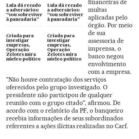
financeiras de
Lula dá recado
Lula dá recado
multas
a adversários:
a adversários:
“vou sobreviver
“vou sobreviver
aplicadas pelo
à pancadaria”
à pancadaria”
órgão. Por meio
de sua
Criada para
Criada para
assessoria de
investigar
investigar
empresas,
empresas,
imprensa, o
Operação
Operação
Zelotes mira
Zelotes mira
banco negou
núcleo político
núcleo político
envolvimento
com a empresa.
"Não houve contratação dos serviços
oferecidos pelo grupo investigado. O
presidente não participou de qualquer
reunião com o grupo citado", afirmou. De
acordo com o relatório da PF, o banqueiro
recebia informações de seus subordinados
referentes a ações ilícitas realizadas no Carf.