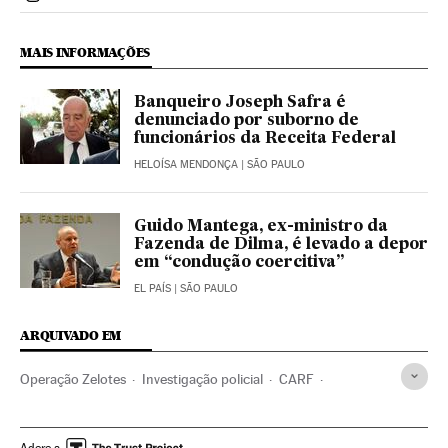
Politica El País Brasil en Instagram
MAIS INFORMAÇÕES
Banqueiro Joseph Safra é
denunciado por suborno de
funcionários da Receita Federal
HELOÍSA MENDONÇA
| SÃO PAULO
Guido Mantega, ex-ministro da
Fazenda de Dilma, é levado a depor
em “condução coercitiva”
EL PAÍS
| SÃO PAULO
ARQUIVADO EM
Operação Zelotes
Investigação policial
CARF
Ministério Fazenda
Polícia Federal
Corrupção política
Fazenda pública
Ministérios
Polícia
Corrupção
Adere a