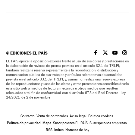
©
EDICIONES EL PAÍS
EL PAÍS BRASIL EN
EL PAÍS BRASI
EL PAÍS B
EL PA
EL PAÍS ejerce la oposición expresa frente al uso de sus obras y prestaciones en
la elaboración de revistas de prensa prevista en el artículo 32.1 del TRLPI;
también realiza la reserva expresa frente a la reproducción, distribución y
comunicación pública de sus trabajos y artículos sobre temas de actualidad
prevista en el artículo 33.1 del TRLPI; y, asimismo, realiza una reserva expresa
de las reproducciones y usos de las obras y otras prestaciones accesibles desde
este sitio web a medios de lectura mecánica u otros medios que resulten
adecuados a tal fin de conformidad con el artículo 67.3 del Real Decreto - ley
24/2021, de 2 de noviembre
Contacto
Venta de contenidos
Aviso legal
Política cookies
Política de privacidad
Mapa
Suscripciones EL PAÍS
Suscripciones empresas
RSS
Índice
Noticias de hoy