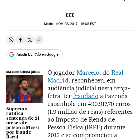
EFE
Madri -
NOV
28, 2017 - 16:08
EST
Compartir en Whatsapp
Compartir en Facebook
Compartir en Twitter
Desplegar Redes Sociales
Añadir EL PAÍS en Google
O jogador
Marcelo
, do
Real
MAIS INFORMAÇÕES
Madrid
, reconheceu, em
audiência judicial nesta terça-
feira, ter
fraudado
a Fazenda
espanhola em 490.917,70 euros
Supremo
(1,9 milhão de reais) referentes
ratifica
ao Imposto de Renda de
sentença de 21
meses de
Pessoa Física (IRPF) durante
prisão a Messi
por fraude
2013 e se comprometeu a
fiscal