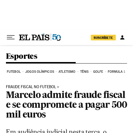
Pular para o conteúdo
SUSCRÍBETE
Esportes
FUTEBOL
JOGOS OLÍMPICOS
ATLETISMO
TÊNIS
GOLFE
FORMULA 1
FRAUDE FISCAL NO FUTEBOL
Marcelo admite fraude fiscal
e se compromete a pagar 500
mil euros
Em audiência judicial nesta terça, o