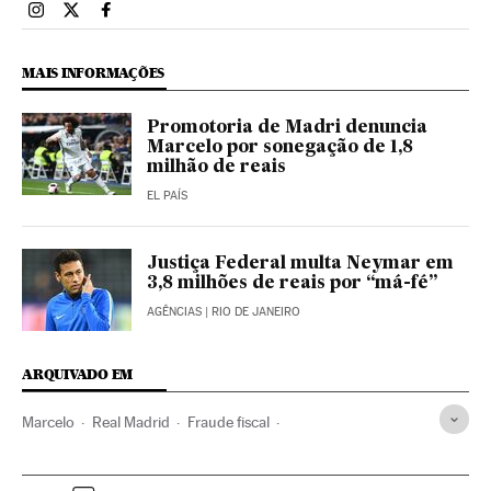
Esportes El País Brasil en Instagram
Esportes El País Brasil en Twitter
Esportes El País Brasil en Facebook
MAIS INFORMAÇÕES
Promotoria de Madri denuncia
Marcelo por sonegação de 1,8
milhão de reais
EL PAÍS
Justiça Federal multa Neymar em
3,8 milhões de reais por “má-fé”
AGÊNCIAS
| RIO DE JANEIRO
ARQUIVADO EM
Marcelo
Real Madrid
Fraude fiscal
Imposto Renda Pessoa Física
Fazenda pública