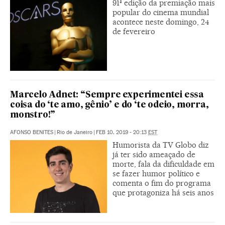
91ª edição da premiação mais
popular do cinema mundial
acontece neste domingo, 24
de fevereiro
Marcelo Adnet: “Sempre experimentei essa
coisa do ‘te amo, gênio’ e do ‘te odeio, morra,
monstro!”
AFONSO BENITES
|
Rio de Janeiro
|
FEB 10, 2019 - 20:13
EST
Humorista da TV Globo diz
já ter sido ameaçado de
morte, fala da dificuldade em
se fazer humor político e
comenta o fim do programa
que protagoniza há seis anos