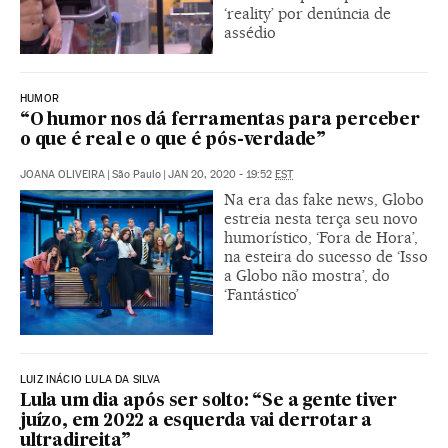
‘reality’ por denúncia de
assédio
HUMOR
“O humor nos dá ferramentas para perceber
o que é real e o que é pós-verdade”
JOANA OLIVEIRA
|
São Paulo
|
JAN 20, 2020 - 19:52
EST
Na era das fake news, Globo
estreia nesta terça seu novo
humorístico, ‘Fora de Hora’,
na esteira do sucesso de ‘Isso
a Globo não mostra’, do
‘Fantástico’
LUIZ INÁCIO LULA DA SILVA
Lula um dia após ser solto: “Se a gente tiver
juízo, em 2022 a esquerda vai derrotar a
ultradireita”