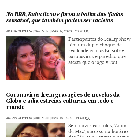
No BBB, Babu ficou e furou a bolha das ‘fadas
sensatas’, que também podem ser racistas
JOANA OLIVEIRA
|
São Paulo
|
MAR 17, 2020 - 23:28
EDT
Participantes do reality show
têm um duplo choque de
realidade com aviso sobre
coronavírus e paredão que
atesta que o jogo virou
Coronavírus freia gravações de novelas da
Globo e adia estreias culturais em todo o
mundo
JOANA OLIVEIRA
|
São Paulo
|
MAR 16, 2020 - 14:05
EDT
Sem novos capítulos, ‘Amor
de Mãe’, sucesso no horário