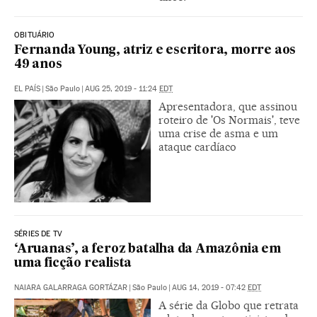
OBITUÁRIO
Fernanda Young, atriz e escritora, morre aos
49 anos
EL PAÍS
|
São Paulo
|
AUG 25, 2019 - 11:24
EDT
Apresentadora, que assinou
roteiro de 'Os Normais', teve
uma crise de asma e um
ataque cardíaco
SÉRIES DE TV
‘Aruanas’, a feroz batalha da Amazônia em
uma ficção realista
NAIARA GALARRAGA GORTÁZAR
|
São Paulo
|
AUG 14, 2019 - 07:42
EDT
A série da Globo que retrata