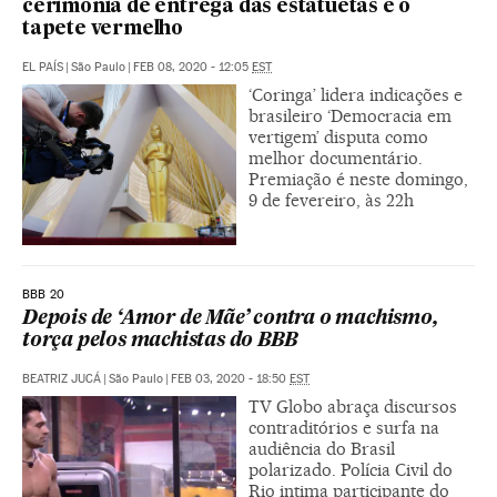
cerimônia de entrega das estatuetas e o
tapete vermelho
EL PAÍS
|
São Paulo
|
FEB 08, 2020 - 12:05
EST
‘Coringa’ lidera indicações e
brasileiro ‘Democracia em
vertigem’ disputa como
melhor documentário.
Premiação é neste domingo,
9 de fevereiro, às 22h
BBB 20
Depois de ‘Amor de Mãe’ contra o machismo,
torça pelos machistas do BBB
BEATRIZ JUCÁ
|
São Paulo
|
FEB 03, 2020 - 18:50
EST
TV Globo abraça discursos
contraditórios e surfa na
audiência do Brasil
polarizado. Polícia Civil do
Rio intima participante do