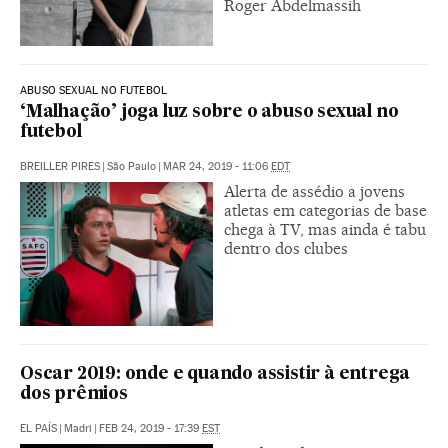
Roger Abdelmassih
ABUSO SEXUAL NO FUTEBOL
‘Malhação’ joga luz sobre o abuso sexual no
futebol
BREILLER PIRES
|
São Paulo
|
MAR 24, 2019 - 11:06
EDT
Alerta de assédio a jovens
atletas em categorias de base
chega à TV, mas ainda é tabu
dentro dos clubes
Oscar 2019: onde e quando assistir à entrega
dos prêmios
EL PAÍS
|
Madri
|
FEB 24, 2019 - 17:39
EST