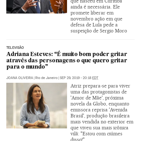
que nasceu em Curitiba
ainda é necessária. Ele
promete liberar em
novembro ação em que
defesa de Lula pede a
suspeição de Sergio Moro
TELEVISÃO
Adriana Esteves: “É muito bom poder gritar
através das personagens o que quero gritar
para o mundo”
JOANA OLIVEIRA
|
Rio de Janeiro
|
SEP 29, 2019 - 20:18
EDT
Atriz prepara-se para viver
uma das protagonistas de
'Amor de Mãe', próxima
novela da Globo, enquanto
emissora reprisa 'Avenida
Brasil', produção brasileira
mais vendida no exterior em
que viveu sua mais icônica
vilã: "Estou com ciúmes
disso!"