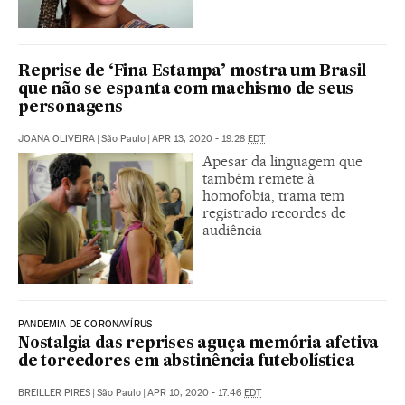
Reprise de ‘Fina Estampa’ mostra um Brasil
que não se espanta com machismo de seus
personagens
JOANA OLIVEIRA
|
São Paulo
|
APR 13, 2020 - 19:28
EDT
Apesar da linguagem que
também remete à
homofobia, trama tem
registrado recordes de
audiência
PANDEMIA DE CORONAVÍRUS
Nostalgia das reprises aguça memória afetiva
de torcedores em abstinência futebolística
BREILLER PIRES
|
São Paulo
|
APR 10, 2020 - 17:46
EDT