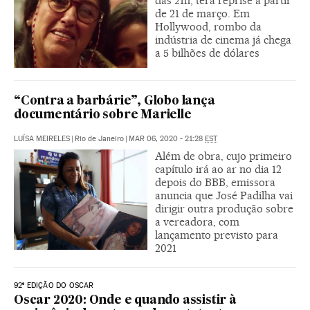
das 21h, terá reprise a partir
de 21 de março. Em
Hollywood, rombo da
indústria de cinema já chega
a 5 bilhões de dólares
“Contra a barbárie”, Globo lança
documentário sobre Marielle
LUÍSA MEIRELES
|
Rio de Janeiro
|
MAR 06, 2020 - 21:28
EST
Além de obra, cujo primeiro
capítulo irá ao ar no dia 12
depois do BBB, emissora
anuncia que José Padilha vai
dirigir outra produção sobre
a vereadora, com
lançamento previsto para
2021
92ª EDIÇÃO DO OSCAR
Oscar 2020: Onde e quando assistir à