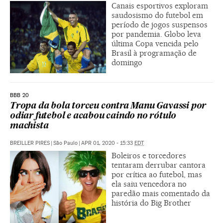
Canais esportivos exploram
saudosismo do futebol em
período de jogos suspensos
por pandemia. Globo leva
última Copa vencida pelo
Brasil à programação de
domingo
BBB 20
Tropa da bola torceu contra Manu Gavassi por
odiar futebol e acabou caindo no rótulo
machista
BREILLER PIRES
|
São Paulo
|
APR 01, 2020 - 15:33
EDT
Boleiros e torcedores
tentaram derrubar cantora
por crítica ao futebol, mas
ela saiu vencedora no
paredão mais comentado da
história do Big Brother