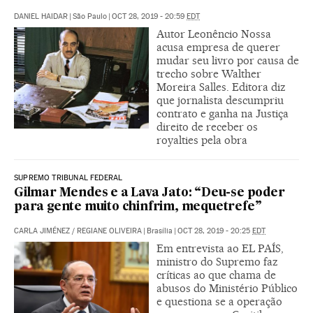
DANIEL HAIDAR
|
São Paulo
|
OCT 28, 2019 - 20:59
EDT
Autor Leonêncio Nossa
acusa empresa de querer
mudar seu livro por causa de
trecho sobre Walther
Moreira Salles. Editora diz
que jornalista descumpriu
contrato e ganha na Justiça
direito de receber os
royalties pela obra
SUPREMO TRIBUNAL FEDERAL
Gilmar Mendes e a Lava Jato: “Deu-se poder
para gente muito chinfrim, mequetrefe”
CARLA JIMÉNEZ
/
REGIANE OLIVEIRA
|
Brasília
|
OCT 28, 2019 - 20:25
EDT
Em entrevista ao EL PAÍS,
ministro do Supremo faz
críticas ao que chama de
abusos do Ministério Público
e questiona se a operação