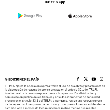
Baixe o app
©
EDICIONES EL PAÍS
EL PAÍS BRASIL EN
EL PAÍS BRASI
EL PAÍS B
EL PA
EL PAÍS ejerce la oposición expresa frente al uso de sus obras y prestaciones en
la elaboración de revistas de prensa prevista en el artículo 32.1 del TRLPI;
también realiza la reserva expresa frente a la reproducción, distribución y
comunicación pública de sus trabajos y artículos sobre temas de actualidad
prevista en el artículo 33.1 del TRLPI; y, asimismo, realiza una reserva expresa
de las reproducciones y usos de las obras y otras prestaciones accesibles desde
este sitio web a medios de lectura mecánica u otros medios que resulten