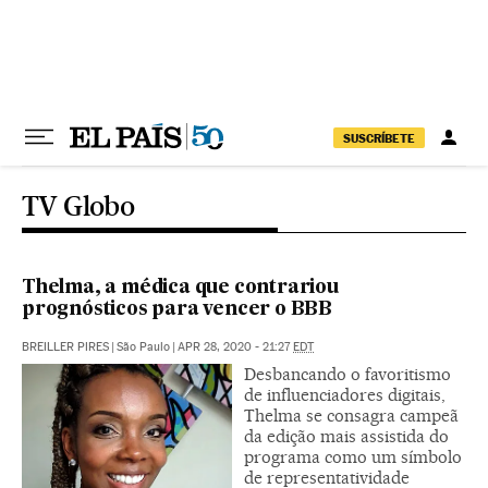
Pular para o conteúdo
SUSCRÍBETE
TV Globo
Thelma, a médica que contrariou
prognósticos para vencer o BBB
BREILLER PIRES
|
São Paulo
|
APR 28, 2020 - 21:27
EDT
Desbancando o favoritismo
de influenciadores digitais,
Thelma se consagra campeã
da edição mais assistida do
programa como um símbolo
de representatividade