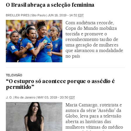
O Brasil abraça a seleção feminina
BREILLER PIRES
|
São Paulo
|
JUN 18, 2019 - 14:52
EDT
Com audiência recorde,
Copa do Mundo mobiliza
torcida e promove o
reconhecimento tardio de
uma geração de mulheres
que alavancou a modalidade
no país
TELEVISÃO
“O estupro só acontece porque o assédio é
permitido”
J. O.
|
Rio de Janeiro
|
MAY 03, 2019 - 20:50
EDT
Maria Camargo, roteirista e
autora da série 'Assédio' da
Globo, leva para a televisão
aberta as histórias das
mulheres vítimas do médico