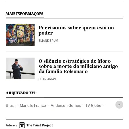
MAIS INFORMAÇÕES
Precisamos saber quem está no
poder
ELIANE BRUM
O silêncio estratégico de Moro
sobre a morte do miliciano amigo
da família Bolsonaro
JUAN ARIAS
ARQUIVADO EM
Brasil
Marielle Franco
Anderson Gomes
TV Globo
Série crimes
Rio de Janeiro
Jair Bolsonaro
Televisão
PSOL
Fake news
Adere a