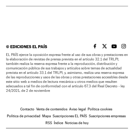
©
EDICIONES EL PAÍS
EL PAÍS BRASIL EN
EL PAÍS BRASI
EL PAÍS B
EL PA
EL PAÍS ejerce la oposición expresa frente al uso de sus obras y prestaciones en
la elaboración de revistas de prensa prevista en el artículo 32.1 del TRLPI;
también realiza la reserva expresa frente a la reproducción, distribución y
comunicación pública de sus trabajos y artículos sobre temas de actualidad
prevista en el artículo 33.1 del TRLPI; y, asimismo, realiza una reserva expresa
de las reproducciones y usos de las obras y otras prestaciones accesibles desde
este sitio web a medios de lectura mecánica u otros medios que resulten
adecuados a tal fin de conformidad con el artículo 67.3 del Real Decreto - ley
24/2021, de 2 de noviembre
Contacto
Venta de contenidos
Aviso legal
Política cookies
Política de privacidad
Mapa
Suscripciones EL PAÍS
Suscripciones empresas
RSS
Índice
Noticias de hoy