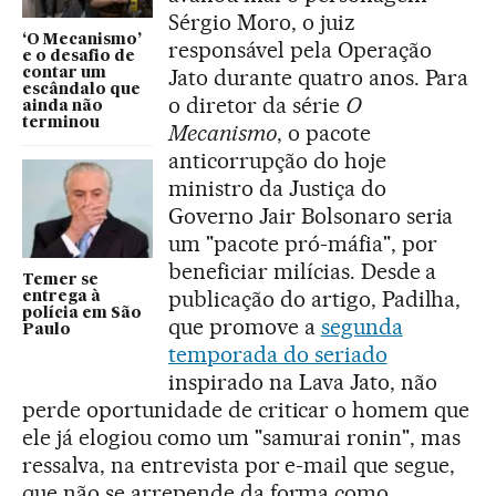
Sérgio Moro, o juiz
‘O Mecanismo’
responsável pela Operação
e o desafio de
Jato durante quatro anos. Para
contar um
escândalo que
o diretor da série
O
ainda não
terminou
Mecanismo
, o pacote
anticorrupção do hoje
ministro da Justiça do
Governo Jair Bolsonaro seria
um "pacote pró-máfia", por
beneficiar milícias. Desde a
Temer se
publicação do artigo, Padilha,
entrega à
polícia em São
que promove a
segunda
Paulo
temporada do seriado
inspirado na Lava Jato, não
perde oportunidade de criticar o homem que
ele já elogiou como um "samurai ronin", mas
ressalva, na entrevista por e-mail que segue,
que não se arrepende da forma como