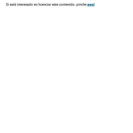
Telecomunicações
Comunicações
Comunicação
aquí
Si está interesado en licenciar este contenido, pinche