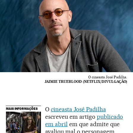
O cineasta José Padilha.
JAIMIE TRUEBLOOD (NETFLIX/DIVULGAÇÃO)
O
cineasta José Padilha
MAIS INFORMAÇÕES
escreveu em artigo
publicado
em abril
em que admite que
avaliou mal o personagem