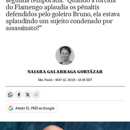
segunda temporada: "Quando a torcida
do Flamengo aplaudia os pênaltis
defendidos pelo goleiro Bruno, ela estava
aplaudindo um sujeito condenado por
assassinato?"
NAIARA GALARRAGA GORTÁZAR
São Paulo -
MAY
12, 2019 - 13:28
EDT
Compartir en Whatsapp
Compartir en Facebook
Compartir en Twitter
Desplegar Redes Sociales
Añadir EL PAÍS en Google