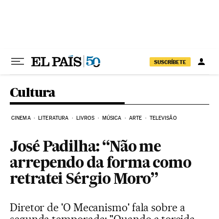
Pular para o conteúdo
SUSCRÍBETE
Cultura
CINEMA
LITERATURA
LIVROS
MÚSICA
ARTE
TELEVISÃO
José Padilha: “Não me
arrependo da forma como
retratei Sérgio Moro”
Diretor de 'O Mecanismo' fala sobre a