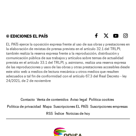
©
EDICIONES EL PAÍS
EL PAÍS BRASIL EN
EL PAÍS BRASI
EL PAÍS B
EL PA
EL PAÍS ejerce la oposición expresa frente al uso de sus obras y prestaciones en
la elaboración de revistas de prensa prevista en el artículo 32.1 del TRLPI;
también realiza la reserva expresa frente a la reproducción, distribución y
comunicación pública de sus trabajos y artículos sobre temas de actualidad
prevista en el artículo 33.1 del TRLPI; y, asimismo, realiza una reserva expresa
de las reproducciones y usos de las obras y otras prestaciones accesibles desde
este sitio web a medios de lectura mecánica u otros medios que resulten
adecuados a tal fin de conformidad con el artículo 67.3 del Real Decreto - ley
24/2021, de 2 de noviembre
Contacto
Venta de contenidos
Aviso legal
Política cookies
Política de privacidad
Mapa
Suscripciones EL PAÍS
Suscripciones empresas
RSS
Índice
Noticias de hoy