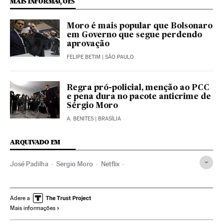
MAIS INFORMAÇÕES
Moro é mais popular que Bolsonaro
em Governo que segue perdendo
aprovação
FELIPE BETIM
| SÃO PAULO
Regra pró-policial, menção ao PCC
e pena dura no pacote anticrime de
Sérgio Moro
A. BENITES
| BRASÍLIA
ARQUIVADO EM
José Padilha
Sergio Moro
Netflix
Plataformas digitales
Brasil
IPTV
América do Sul
América Latina
América
Internet
Empresas
Adere a
Mais informações
Televisão
Meios comunicação
Economia