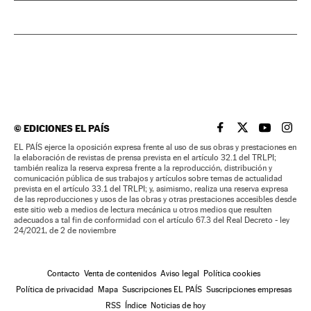
©
EDICIONES EL PAÍS
EL PAÍS BRASIL EN
EL PAÍS BRASI
EL PAÍS B
EL PA
EL PAÍS ejerce la oposición expresa frente al uso de sus obras y prestaciones en
la elaboración de revistas de prensa prevista en el artículo 32.1 del TRLPI;
también realiza la reserva expresa frente a la reproducción, distribución y
comunicación pública de sus trabajos y artículos sobre temas de actualidad
prevista en el artículo 33.1 del TRLPI; y, asimismo, realiza una reserva expresa
de las reproducciones y usos de las obras y otras prestaciones accesibles desde
este sitio web a medios de lectura mecánica u otros medios que resulten
adecuados a tal fin de conformidad con el artículo 67.3 del Real Decreto - ley
24/2021, de 2 de noviembre
Contacto
Venta de contenidos
Aviso legal
Política cookies
Política de privacidad
Mapa
Suscripciones EL PAÍS
Suscripciones empresas
RSS
Índice
Noticias de hoy