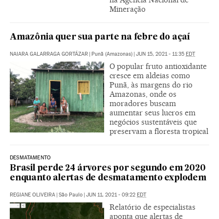
Mineração
Amazônia quer sua parte na febre do açaí
NAIARA GALARRAGA GORTÁZAR
|
Punã (Amazonas)
|
JUN 15, 2021 - 11:35
EDT
O popular fruto antioxidante
cresce em aldeias como
Punã, às margens do rio
Amazonas, onde os
moradores buscam
aumentar seus lucros em
negócios sustentáveis que
preservam a floresta tropical
DESMATAMENTO
Brasil perde 24 árvores por segundo em 2020
enquanto alertas de desmatamento explodem
REGIANE OLIVEIRA
|
São Paulo
|
JUN 11, 2021 - 09:22
EDT
Relatório de especialistas
aponta que alertas de