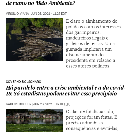
de rumo no Meio Ambiente?
VIRGILIO VIANA
|
JUN 26, 2021 - 11:27
EDT
É claro o alinhamento de
políticos com os interesses
dos garimpeiros,
madeireiros ilegais e
grileiros de terras. Uma
guinada implicaria um
distanciamento do
presidente em relação a
esses atores políticos
GOVERNO BOLSONARO
Há paralelo entre a crise ambiental e a da covid-
19. Só estadistas podem evitar esse precipício
CARLOS BOCUHY
|
JUN 23, 2021 - 16:10
EDT
O alarme foi disparado,
projeções foram feitas. É
preciso admitir as
consequências e evitá-las,