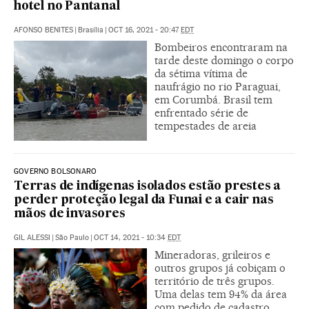
hotel no Pantanal
AFONSO BENITES
|
Brasília
|
OCT 16, 2021 - 20:47
EDT
Bombeiros encontraram na
tarde deste domingo o corpo
da sétima vítima de
naufrágio no rio Paraguai,
em Corumbá. Brasil tem
enfrentado série de
tempestades de areia
GOVERNO BOLSONARO
Terras de indígenas isolados estão prestes a
perder proteção legal da Funai e a cair nas
mãos de invasores
GIL ALESSI
|
São Paulo
|
OCT 14, 2021 - 10:34
EDT
Mineradoras, grileiros e
outros grupos já cobiçam o
território de três grupos.
Uma delas tem 94% da área
com pedido de cadastro