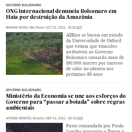
GOVERNO BOLSONARO
ONG internacional denuncia Bolsonaro em
Haia por destruição da Amazônia
MARINA ROSSI
|
São Paulo
|
OCT 12, 2021 - 15:26
EDT
AllRise se baseia em estudo
da Universidade de Oxford
que estima que emissões
atribuíveis ao Governo
Bolsonaro causarão mais de
180.000 mortes por excesso
de calor no planeta nos
próximos 80 anos
GOVERNO BOLSONARO
Ministério da Economia se une aos esforços do
Governo para “passar a boiada” sobre regras
ambientais
AFONSO BENITES
|
Brasília
|
SEP 23, 2021 - 20:42
EDT
Pasta comandada por Paulo
Guedes pressiona o Ibama a