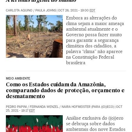
A lei mais urgente do mundo
CARLOTA AQUINO
/
PAULA JOHNS
|
OCT 26, 2021 - 19:00
EDT
Embora as alterações do
clima sejam a maior ameaça
ambiental atualmente e o
Governo possa fazer muito
para garantir a segurança
climática dos cidadãos, a
palavra “clima” não aparece
na Constituição Federal
brasileira
MEIO AMBIENTE
Como os Estados cuidam da Amazônia,
comparando dados de proteção, orçamento e
desmatamento
PEDRO PAPINI
/
FERNANDA WENZEL
/
NAIRA HOFMEISTER (PARA ((O))ECO)
|
OCT
25, 2021 - 19:17
EDT
Análise exclusiva do ((o))eco
se debruça sobre dados
ambientais dos nove Estados