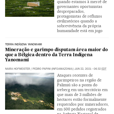
quando estamos à mercê de
governantes oportunistas
despreparados,
protagonistas de refluxos
civilizatórios quando a
sobrevivência da própria
humanidade está em jogo
TERRA INDÍGENA YANOMAMI
Mineração e garimpo disputam área maior do
que a Bélgica dentro da Terra Indígena
Yanomami
NAIRA HOFMEISTER
/
PEDRO PAPINI (INFOAMAZONIA)
|
JUN 22, 2021 - 06:32
EDT
Ataques recentes de
garimpeiros na região de
Palimiú são a ponta do
iceberg em um território em
que mais de 3 milhões de
hectares estão formalmente
requeridos por mineradores,
em 500 pedidos registrados
na Agência Nacional de