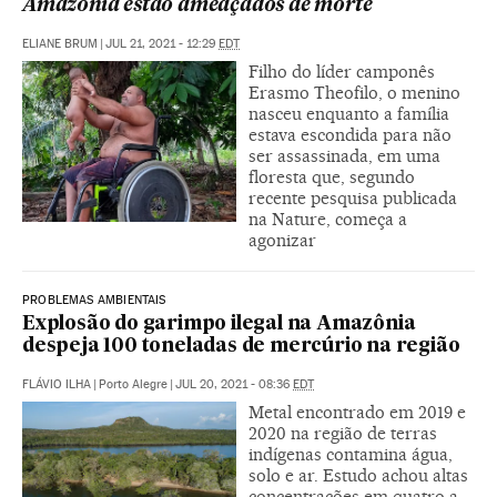
Amazônia estão ameaçados de morte
ELIANE BRUM
|
JUL 21, 2021 - 12:29
EDT
Filho do líder camponês
Erasmo Theofilo, o menino
nasceu enquanto a família
estava escondida para não
ser assassinada, em uma
floresta que, segundo
recente pesquisa publicada
na Nature, começa a
agonizar
PROBLEMAS AMBIENTAIS
Explosão do garimpo ilegal na Amazônia
despeja 100 toneladas de mercúrio na região
FLÁVIO ILHA
|
Porto Alegre
|
JUL 20, 2021 - 08:36
EDT
Metal encontrado em 2019 e
2020 na região de terras
indígenas contamina água,
solo e ar. Estudo achou altas
concentrações em quatro a