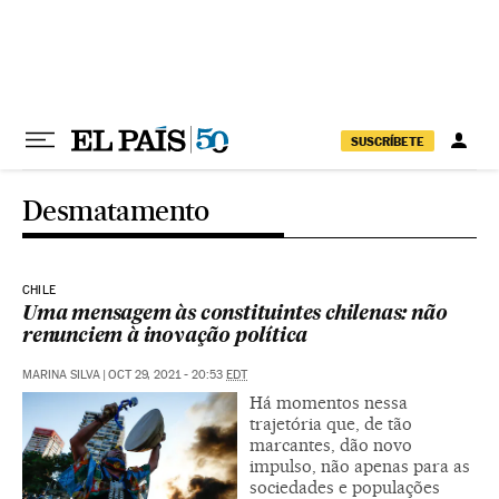
Pular para o conteúdo
SUSCRÍBETE
Desmatamento
CHILE
Uma mensagem às constituintes chilenas: não
renunciem à inovação política
MARINA SILVA
|
OCT 29, 2021 - 20:53
EDT
Há momentos nessa
trajetória que, de tão
marcantes, dão novo
impulso, não apenas para as
sociedades e populações