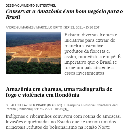
DESENVOLVIMENTO SUSTENTÁVEL
Conservar a Amazônia é um bom negócio para o
Brasil
ANDRÉ GUIMARÃES
/
MARCELLO BRITO
|
SEP 22, 2021 - 15:26
EDT
Existem diversas frentes e
iniciativas para extrair de
maneira sustentável
produtos da floresta e,
assim, monetizá-la em pé. É
imperativo que o Brasil se
torne um país atraente a
esses investimentos
Amazônia em chamas, uma radiografia de
fogo e violência em Rondônia
GIL ALESSI
/
AVENER PRADO (IMAGENS)
|
TI Karipuna e Reserva Extrativista Jaci
Paraná (Rondônia)
|
SEP 12, 2021 - 18:08
EDT
Indígenas e ribeirinhos convivem com rotina de ameaças,
invasões e queimadas no Estado que se tornou um dos
principais redutos do bolsonarismo na região Norte