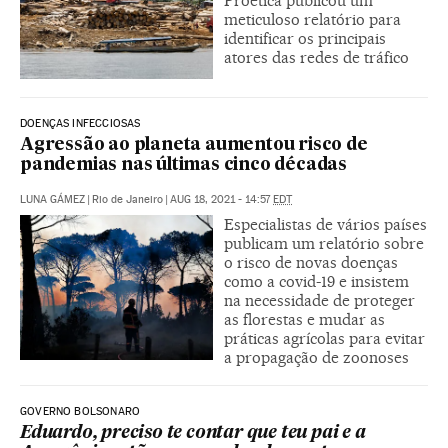
Proética publicou um
meticuloso relatório para
identificar os principais
atores das redes de tráfico
DOENÇAS INFECCIOSAS
Agressão ao planeta aumentou risco de
pandemias nas últimas cinco décadas
|
Rio de Janeiro
|
AUG 18, 2021 - 14:57
EDT
Especialistas de vários países
publicam um relatório sobre
o risco de novas doenças
como a covid-19 e insistem
na necessidade de proteger
as florestas e mudar as
práticas agrícolas para evitar
a propagação de zoonoses
GOVERNO BOLSONARO
Eduardo, preciso te contar que teu pai e a