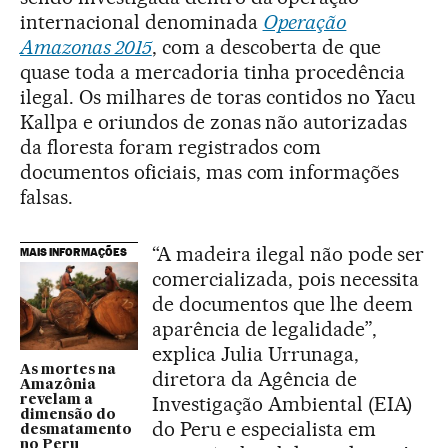
internacional denominada
Operação
Amazonas 2015
, com a descoberta de que
quase toda a mercadoria tinha procedência
ilegal. Os milhares de toras contidos no Yacu
Kallpa e oriundos de zonas não autorizadas
da floresta foram registrados com
documentos oficiais, mas com informações
falsas.
“A madeira ilegal não pode ser
MAIS INFORMAÇÕES
comercializada, pois necessita
de documentos que lhe deem
aparência de legalidade”,
explica Julia Urrunaga,
As mortes na
diretora da Agência de
Amazônia
Investigação Ambiental (EIA)
revelam a
dimensão do
do Peru e especialista em
desmatamento
no Peru