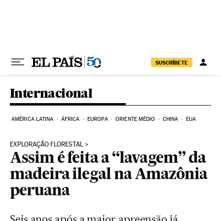
Pular para o conteúdo
SUSCRÍBETE
Internacional
AMÉRICA LATINA
ÁFRICA
EUROPA
ORIENTE MÉDIO
CHINA
EUA
EXPLORAÇÃO FLORESTAL
Assim é feita a “lavagem” da
madeira ilegal na Amazônia
peruana
Seis anos após a maior apreensão já