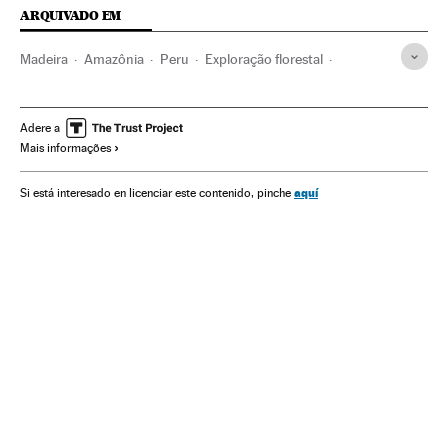
ARQUIVADO EM
Madeira
Amazônia
Peru
Exploração florestal
América Latina
Desmatamento
Delitos
Ilegalização
Silvicultura
Pobreza
Agenda 2030
América
Adere a
Mais informações
América do Sul
Planeta Futuro
aquí
Si está interesado en licenciar este contenido, pinche