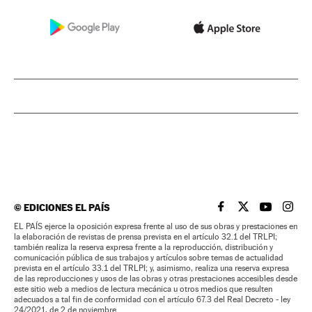
©
EDICIONES EL PAÍS
EL PAÍS BRASIL EN
EL PAÍS BRASI
EL PAÍS B
EL PA
EL PAÍS ejerce la oposición expresa frente al uso de sus obras y prestaciones en
la elaboración de revistas de prensa prevista en el artículo 32.1 del TRLPI;
también realiza la reserva expresa frente a la reproducción, distribución y
comunicación pública de sus trabajos y artículos sobre temas de actualidad
prevista en el artículo 33.1 del TRLPI; y, asimismo, realiza una reserva expresa
de las reproducciones y usos de las obras y otras prestaciones accesibles desde
este sitio web a medios de lectura mecánica u otros medios que resulten
adecuados a tal fin de conformidad con el artículo 67.3 del Real Decreto - ley
24/2021, de 2 de noviembre