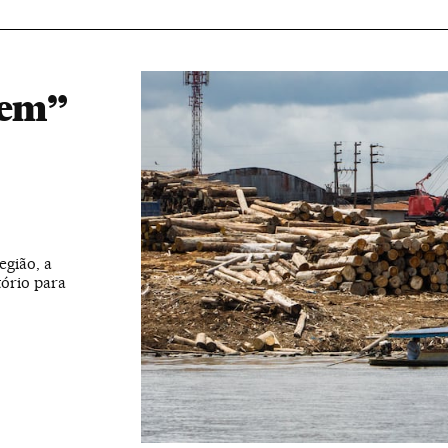
gem”
egião, a
tório para