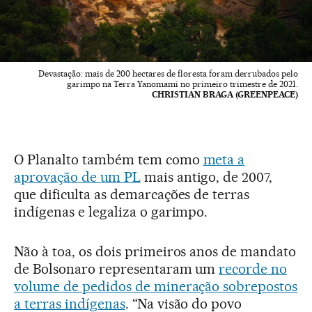
Devastação: mais de 200 hectares de floresta foram derrubados pelo
garimpo na Terra Yanomami no primeiro trimestre de 2021.
CHRISTIAN BRAGA (GREENPEACE)
O Planalto também tem como
meta a
aprovação de um PL
mais antigo, de 2007,
que dificulta as demarcações de terras
indígenas e legaliza o garimpo.
Não à toa, os dois primeiros anos de mandato
de Bolsonaro representaram um
recorde no
volume de pedidos de mineração sobrepostos
a terras indígenas
. “Na visão do povo