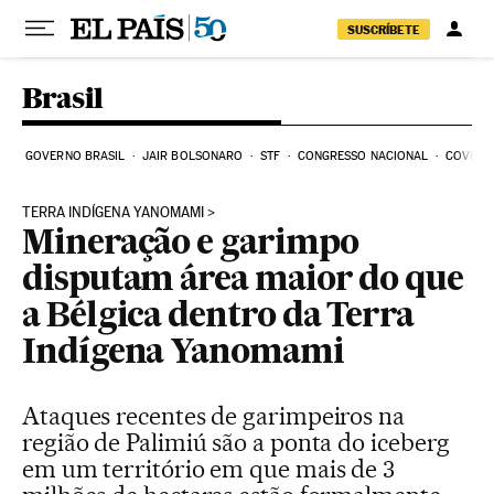
Pular para o conteúdo
SUSCRÍBETE
Brasil
GOVERNO BRASIL
JAIR BOLSONARO
STF
CONGRESSO NACIONAL
COVID-1
TERRA INDÍGENA YANOMAMI
Mineração e garimpo
disputam área maior do que
a Bélgica dentro da Terra
Indígena Yanomami
Ataques recentes de garimpeiros na
região de Palimiú são a ponta do iceberg
em um território em que mais de 3