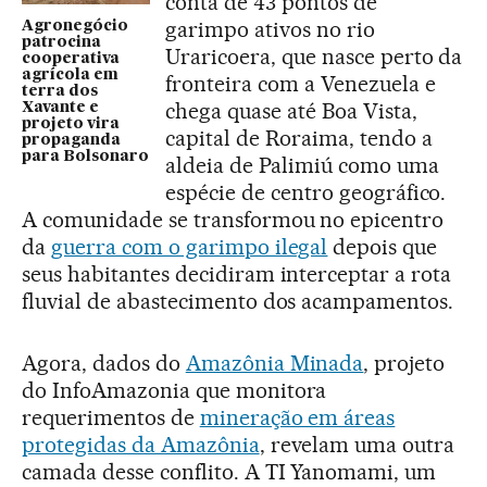
conta de 43 pontos de
garimpo ativos no rio
Agronegócio
patrocina
Uraricoera, que nasce perto da
cooperativa
agrícola em
fronteira com a Venezuela e
terra dos
chega quase até Boa Vista,
Xavante e
projeto vira
capital de Roraima, tendo a
propaganda
para Bolsonaro
aldeia de Palimiú como uma
espécie de centro geográfico.
A comunidade se transformou no epicentro
da
guerra com o garimpo ilegal
depois que
seus habitantes decidiram interceptar a rota
fluvial de abastecimento dos acampamentos.
Agora, dados do
Amazônia Minada
, projeto
do InfoAmazonia que monitora
requerimentos de
mineração em áreas
protegidas da Amazônia
, revelam uma outra
camada desse conflito. A TI Yanomami, um