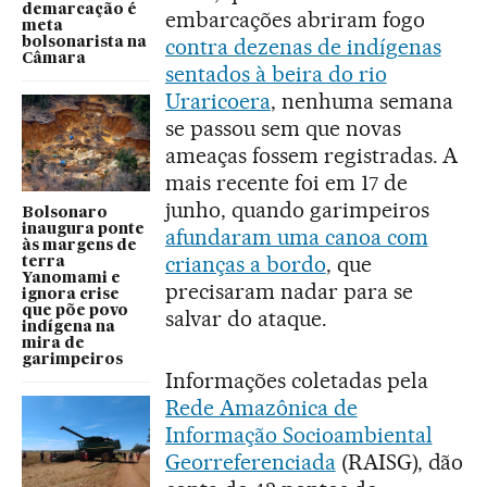
demarcação é
embarcações abriram fogo
meta
contra dezenas de indígenas
bolsonarista na
Câmara
sentados à beira do rio
Uraricoera
, nenhuma semana
se passou sem que novas
ameaças fossem registradas. A
mais recente foi em 17 de
junho, quando garimpeiros
Bolsonaro
inaugura ponte
afundaram uma canoa com
às margens de
crianças a bordo
, que
terra
Yanomami e
precisaram nadar para se
ignora crise
que põe povo
salvar do ataque.
indígena na
mira de
garimpeiros
Informações coletadas pela
Rede Amazônica de
Informação Socioambiental
Georreferenciada
(RAISG), dão