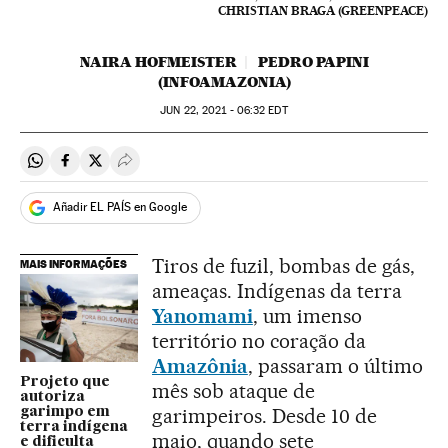
CHRISTIAN BRAGA (GREENPEACE)
NAIRA HOFMEISTER
PEDRO PAPINI
(INFOAMAZONIA)
JUN
22, 2021 - 06:32
EDT
Compartir en Whatsapp
Compartir en Facebook
Compartir en Twitter
Desplegar Redes Sociales
Añadir EL PAÍS en Google
Tiros de fuzil, bombas de gás,
MAIS INFORMAÇÕES
ameaças. Indígenas da terra
Yanomami
, um imenso
território no coração da
Amazônia
, passaram o último
Projeto que
mês sob ataque de
autoriza
garimpeiros. Desde 10 de
garimpo em
terra indígena
maio, quando sete
e dificulta