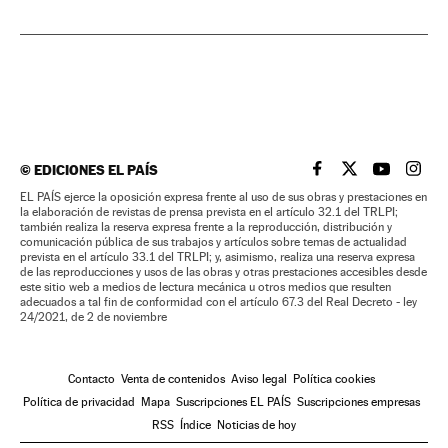
©
EDICIONES EL PAÍS
EL PAÍS BRASIL EN
EL PAÍS BRASI
EL PAÍS B
EL PA
EL PAÍS ejerce la oposición expresa frente al uso de sus obras y prestaciones en
la elaboración de revistas de prensa prevista en el artículo 32.1 del TRLPI;
también realiza la reserva expresa frente a la reproducción, distribución y
comunicación pública de sus trabajos y artículos sobre temas de actualidad
prevista en el artículo 33.1 del TRLPI; y, asimismo, realiza una reserva expresa
de las reproducciones y usos de las obras y otras prestaciones accesibles desde
este sitio web a medios de lectura mecánica u otros medios que resulten
adecuados a tal fin de conformidad con el artículo 67.3 del Real Decreto - ley
24/2021, de 2 de noviembre
Contacto
Venta de contenidos
Aviso legal
Política cookies
Política de privacidad
Mapa
Suscripciones EL PAÍS
Suscripciones empresas
RSS
Índice
Noticias de hoy