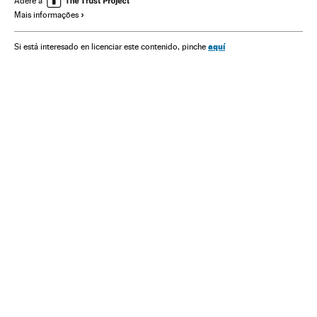
Adere a
Mais informações
Rompimento Barragem Brumadinho
Vale
Brumadinho
Rejeitos industriais
Acidentes mineração
Acidentes
aquí
Si está interesado en licenciar este contenido, pinche
Minas Gerais
Mineração
Brasil