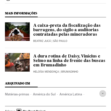
Politica El País Brasil en Instagram
MAIS INFORMAÇÕES
A caixa-preta da fiscalização das
barragens, do sigilo a auditorias
contratadas pelas mineradoras
BEATRIZ JUCÁ
| SÃO PAULO
A dura rotina de Daisy, Vinícius e
Selmo na linha de frente das buscas
em Brumadinho
HELOÍSA MENDONÇA
| BRUMADINHO
ARQUIVADO EM
Matérias-primas
América do Sul
América Latina
Problemas ambientais
Desastres
América
Empresas
Indústria
Meio ambiente