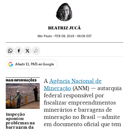
BEATRIZ JUCÁ
São Paulo -
FEB
08, 2019 - 06:06
EST
Compartir en Whatsapp
Compartir en Facebook
Compartir en Twitter
Desplegar Redes Sociales
Añadir EL PAÍS en Google
A
Agência Nacional de
MAIS INFORMAÇÕES
Mineração
(ANM) — autarquia
federal responsável por
fiscalizar empreendimentos
minerários e barragens de
Inspeção
mineração no Brasil —admite
apontou
em documento oficial que tem
problemas na
barragem da