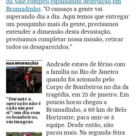
da Vale rompeu espalhando destruição em
Brumadinho
. "O cansaço a gente vai
superando dia a dia. Aqui temos que entregar
um pouquinho mais da gente, precisamos
entender a dimensão desta devastação,
precisamos completar nossa missão, retirar
todos os desaparecidos."
Andrade estava de férias com
MAIS INFORMAÇÕES
a família no Rio de Janeiro
quando foi acionado pelo
Corpo de Bombeiros no dia da
tragédia, em 25 de janeiro. Em
"Durante a
poucas horas chegou a
operação não é
Brumadinho, a 60 km de Belo
cada um por
si”: um dia com
Horizonte, para unir-se à
os bombeiros,
em imagens
equipe. Desde então, não
parou mais. Na segunda-feira