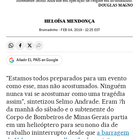
Subtenente Selmo Andrade em operação de resgate em Brumadinho.
DOUGLAS MAGNO
HELOÍSA MENDONÇA
Brumadinho -
FEB
04, 2019 - 12:25
EST
Compartir en Whatsapp
Compartir en Facebook
Compartir en Twitter
Desplegar Redes Sociales
Añadir EL PAÍS en Google
"Estamos todos preparados para um evento
como esse, mas não acostumados. Ninguém
nunca vai se acostumar como uma tragédia
assim", sintetizou Selmo Andrade. Eram 7h
da manhã do sábado e o subtenente do
Corpo de Bombeiros de Minas Gerais partia
em um helicóptero para seu nono dia de
trabalho ininterrupto desde que
a barragem