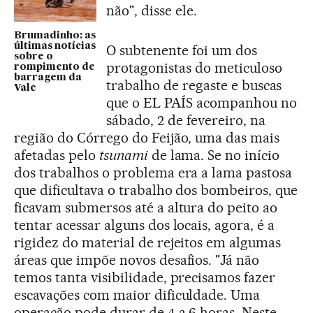
não", disse ele.
Brumadinho: as
últimas notícias
O subtenente foi um dos
sobre o
protagonistas do meticuloso
rompimento de
barragem da
trabalho de regaste e buscas
Vale
que o EL PAÍS acompanhou no
sábado, 2 de fevereiro, na
região do Córrego do Feijão, uma das mais
afetadas pelo
tsunami
de lama. Se no início
dos trabalhos o problema era a lama pastosa
que dificultava o trabalho dos bombeiros, que
ficavam submersos até a altura do peito ao
tentar acessar alguns dos locais, agora, é a
rigidez do material de rejeitos em algumas
áreas que impõe novos desafios. "Já não
temos tanta visibilidade, precisamos fazer
escavações com maior dificuldade. Uma
operação pode durar de 4 a 6 horas. Neste