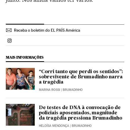
Receba o boletim do EL PAÍS América
Politica El País Brasil en Instagram
MAIS INFORMAÇÕES
“Corri tanto que perdi os sentidos”:
sobrevivente de Brumadinho narra
a tragédia
MARINA ROSSI
| BRUMADINHO
De testes de DNA à convocação de
policiais aposentados, magnitude
da tragédia pressiona Brumadinho
HELOÍSA MENDONÇA
| BRUMADINHO