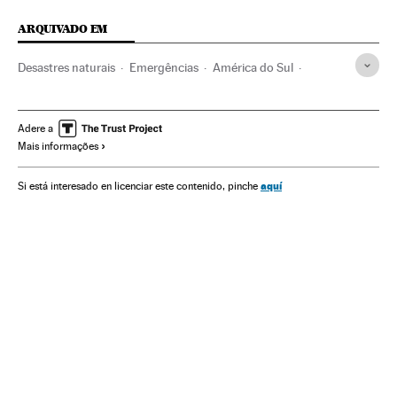
ARQUIVADO EM
Desastres naturais
Emergências
América do Sul
América Latina
Problemas ambientais
Matérias-primas
América
Acontecimentos
Empresas
Adere a
Mais informações
Condições trabalho
Rompimento Barragem Brumadinho
Trabalho
Vale
Brumadinho
Acidentes mineração
aquí
Si está interesado en licenciar este contenido, pinche
Bombeiros
Acidentes
Minas Gerais
Serviços emergência
Brasil
Economia
Indústria
Meio ambiente