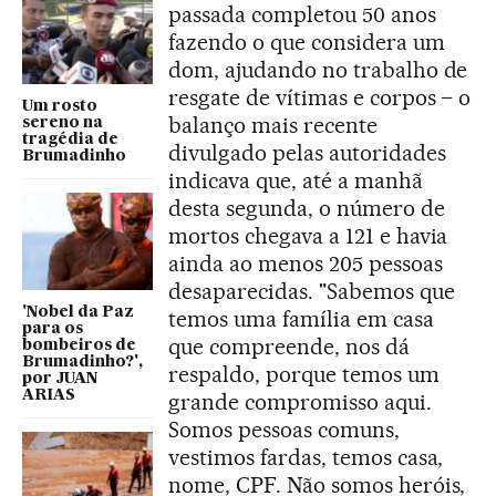
passada completou 50 anos
fazendo o que considera um
dom, ajudando no trabalho de
resgate de vítimas e corpos – o
Um rosto
balanço mais recente
sereno na
tragédia de
divulgado pelas autoridades
Brumadinho
indicava que, até a manhã
desta segunda, o número de
mortos chegava a 121 e havia
ainda ao menos 205 pessoas
desaparecidas. "Sabemos que
'Nobel da Paz
temos uma família em casa
para os
que compreende, nos dá
bombeiros de
Brumadinho?',
respaldo, porque temos um
por JUAN
ARIAS
grande compromisso aqui.
Somos pessoas comuns,
vestimos fardas, temos casa,
nome, CPF. Não somos heróis,