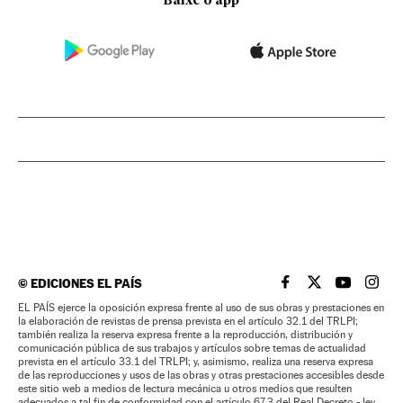
Baixe o app
©
EDICIONES EL PAÍS
EL PAÍS BRASIL EN
EL PAÍS BRASI
EL PAÍS B
EL PA
EL PAÍS ejerce la oposición expresa frente al uso de sus obras y prestaciones en
la elaboración de revistas de prensa prevista en el artículo 32.1 del TRLPI;
también realiza la reserva expresa frente a la reproducción, distribución y
comunicación pública de sus trabajos y artículos sobre temas de actualidad
prevista en el artículo 33.1 del TRLPI; y, asimismo, realiza una reserva expresa
de las reproducciones y usos de las obras y otras prestaciones accesibles desde
este sitio web a medios de lectura mecánica u otros medios que resulten
adecuados a tal fin de conformidad con el artículo 67.3 del Real Decreto - ley