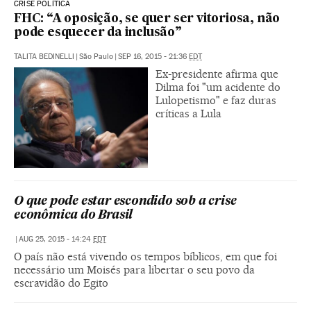
CRISE POLÍTICA
FHC: “A oposição, se quer ser vitoriosa, não
pode esquecer da inclusão”
TALITA BEDINELLI
|
São Paulo
|
SEP 16, 2015 - 21:36
EDT
Ex-presidente afirma que
Dilma foi "um acidente do
Lulopetismo" e faz duras
críticas a Lula
O que pode estar escondido sob a crise
econômica do Brasil
|
AUG 25, 2015 - 14:24
EDT
O país não está vivendo os tempos bíblicos, em que foi
necessário um Moisés para libertar o seu povo da
escravidão do Egito