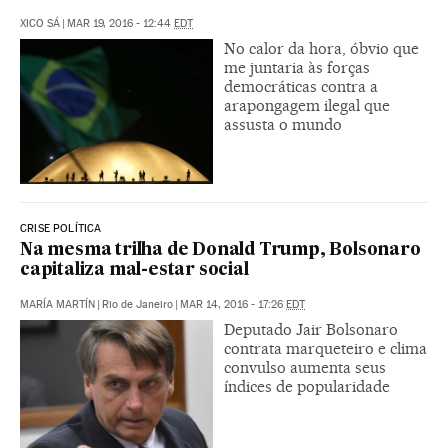
XICO SÁ
|
MAR 19, 2016 - 12:44
EDT
No calor da hora, óbvio que
me juntaria às forças
democráticas contra a
arapongagem ilegal que
assusta o mundo
CRISE POLÍTICA
Na mesma trilha de Donald Trump, Bolsonaro
capitaliza mal-estar social
MARÍA MARTÍN
|
Rio de Janeiro
|
MAR 14, 2016 - 17:26
EDT
Deputado Jair Bolsonaro
contrata marqueteiro e clima
convulso aumenta seus
índices de popularidade