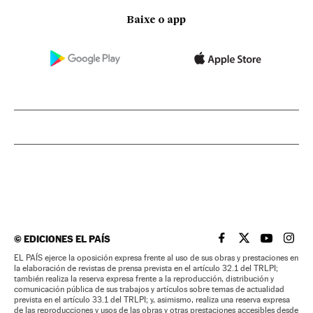
Baixe o app
©
EDICIONES EL PAÍS
EL PAÍS BRASIL EN
EL PAÍS BRASI
EL PAÍS B
EL PA
EL PAÍS ejerce la oposición expresa frente al uso de sus obras y prestaciones en
la elaboración de revistas de prensa prevista en el artículo 32.1 del TRLPI;
también realiza la reserva expresa frente a la reproducción, distribución y
comunicación pública de sus trabajos y artículos sobre temas de actualidad
prevista en el artículo 33.1 del TRLPI; y, asimismo, realiza una reserva expresa
de las reproducciones y usos de las obras y otras prestaciones accesibles desde