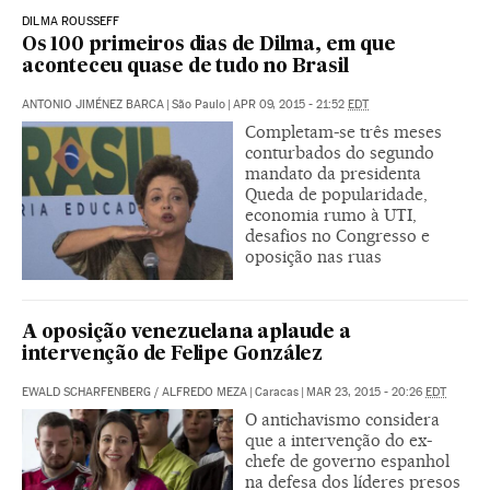
DILMA ROUSSEFF
Os 100 primeiros dias de Dilma, em que
aconteceu quase de tudo no Brasil
ANTONIO JIMÉNEZ BARCA
|
São Paulo
|
APR 09, 2015 - 21:52
EDT
Completam-se três meses
conturbados do segundo
mandato da presidenta
Queda de popularidade,
economia rumo à UTI,
desafios no Congresso e
oposição nas ruas
A oposição venezuelana aplaude a
intervenção de Felipe González
EWALD SCHARFENBERG
/
ALFREDO MEZA
|
Caracas
|
MAR 23, 2015 - 20:26
EDT
O antichavismo considera
que a intervenção do ex-
chefe de governo espanhol
na defesa dos líderes presos