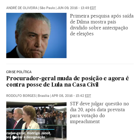
ANDRÉ DE OLIVEIRA
|
São Paulo
|
JUN 09, 2016 - 13:49
EDT
Primeira pesquisa após saída
de Dilma mostra país
dividido sobre antecipação
de eleições
CRISE POLÍTICA
Procurador-geral muda de posição e agora é
contra posse de Lula na Casa Civil
RODOLFO BORGES
|
Brasília
|
APR 08, 2016 - 15:42
EDT
STF deve julgar questão no
dia 20, após data prevista
para votação do
impeachment