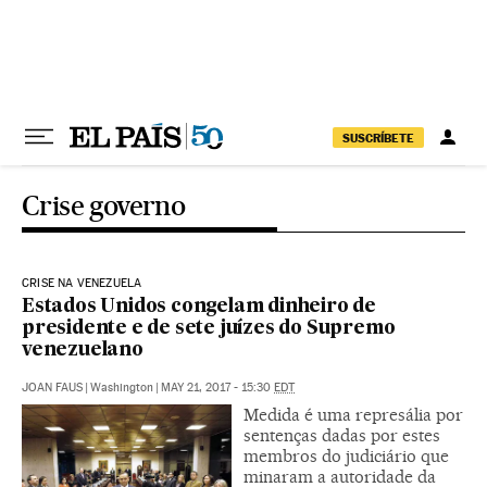
Pular para o conteúdo
SUSCRÍBETE
Crise governo
CRISE NA VENEZUELA
Estados Unidos congelam dinheiro de
presidente e de sete juízes do Supremo
venezuelano
JOAN FAUS
|
Washington
|
MAY 21, 2017 - 15:30
EDT
Medida é uma represália por
sentenças dadas por estes
membros do judiciário que
minaram a autoridade da