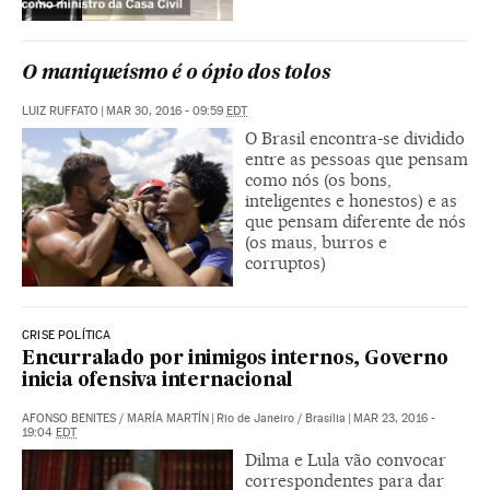
O maniqueísmo é o ópio dos tolos
LUIZ RUFFATO
|
MAR 30, 2016 - 09:59
EDT
O Brasil encontra-se dividido
entre as pessoas que pensam
como nós (os bons,
inteligentes e honestos) e as
que pensam diferente de nós
(os maus, burros e
corruptos)
CRISE POLÍTICA
Encurralado por inimigos internos, Governo
inicia ofensiva internacional
AFONSO BENITES
/
MARÍA MARTÍN
|
Rio de Janeiro / Brasília
|
MAR 23, 2016 -
19:04
EDT
Dilma e Lula vão convocar
correspondentes para dar