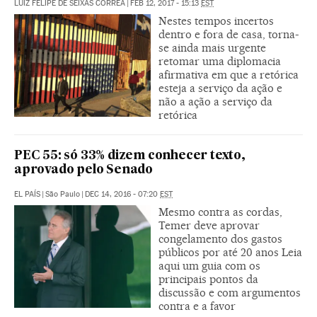
LUIZ FELIPE DE SEIXAS CORRÊA
|
FEB 12, 2017 - 15:13
EST
Nestes tempos incertos
dentro e fora de casa, torna-
se ainda mais urgente
retomar uma diplomacia
afirmativa em que a retórica
esteja a serviço da ação e
não a ação a serviço da
retórica
PEC 55: só 33% dizem conhecer texto,
aprovado pelo Senado
EL PAÍS
|
São Paulo
|
DEC 14, 2016 - 07:20
EST
Mesmo contra as cordas,
Temer deve aprovar
congelamento dos gastos
públicos por até 20 anos Leia
aqui um guia com os
principais pontos da
discussão e com argumentos
contra e a favor