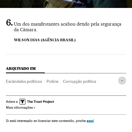
Um dos manifestantes acabou detido pela segurança
da Câmara.
WILSON DIAS (AGÊNCIA BRASIL)
ARQUIVADO EM
Escândalos políticos
Polícia
Corrupção política
Caixa dois
Financiamento partidos
Brasil
Partidos políticos
Corrupção
Força segurança
Adere a
Mais informações
Delitos fiscais
Operação Lava Jato
Conflitos políticos
Empresas
Política
Delitos
Economia
Justiça
aquí
Si está interesado en licenciar este contenido, pinche
Crise governo
Eduardo Cunha
Caso Petrobras