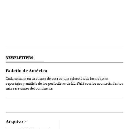
Investigação policial
Financiamento ilegal
Lavagem dinheiro
Petrobras
Polícia Federal
NEWSLETTERS
Boletín de América
Cada semana en tu cuenta de correo una selección de las noticias,
reportajes y análisis de los periodistas de EL PAÍS con los acontecimientos
más relevantes del continente.
Arquivo