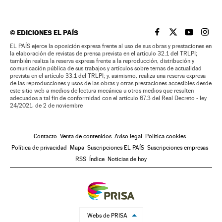
©
EDICIONES EL PAÍS
EL PAÍS BRASIL EN
EL PAÍS BRASI
EL PAÍS B
EL PA
EL PAÍS ejerce la oposición expresa frente al uso de sus obras y prestaciones en
la elaboración de revistas de prensa prevista en el artículo 32.1 del TRLPI;
también realiza la reserva expresa frente a la reproducción, distribución y
comunicación pública de sus trabajos y artículos sobre temas de actualidad
prevista en el artículo 33.1 del TRLPI; y, asimismo, realiza una reserva expresa
de las reproducciones y usos de las obras y otras prestaciones accesibles desde
este sitio web a medios de lectura mecánica u otros medios que resulten
adecuados a tal fin de conformidad con el artículo 67.3 del Real Decreto - ley
24/2021, de 2 de noviembre
Contacto
Venta de contenidos
Aviso legal
Política cookies
Política de privacidad
Mapa
Suscripciones EL PAÍS
Suscripciones empresas
RSS
Índice
Noticias de hoy
Webs de PRISA