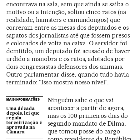
encontrava na sala, sem que ainda se saiba o
motivo ou a intenção, soltou cinco ratos (na
realidade, hamsters e camundongos) que
correram entre as mesas dos deputados e os
sapatos dos jornalistas até que fossem presos
e colocados de volta na caixa. O servidor foi
demitido, um deputado foi acusado de haver
urdido a manobra e os ratos, adotados por
dois congressistas defensores dos animais.
Outro parlamentar disse, quando tudo havia
terminado: “Isso mostra nosso nível”.
Ninguém sabe o que vai
MAIS INFORMAÇÕES
acontecer a partir de agora,
Uma década
depois, lei que
mas os 100 primeiros dias do
regula
segundo mandato de Dilma,
terceirização é
aprovada na
que tomou posse do cargo
Câmara
como presidente da República