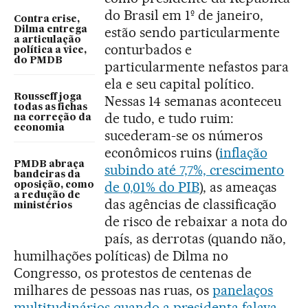
do Brasil em 1º de janeiro,
Contra crise,
estão sendo particularmente
Dilma entrega
a articulação
conturbados e
política a vice,
do PMDB
particularmente nefastos para
ela e seu capital político.
Rousseff joga
Nessas 14 semanas aconteceu
todas as fichas
de tudo, e tudo ruim:
na correção da
economia
sucederam-se os números
econômicos ruins (
inflação
PMDB abraça
subindo até 7,7%, crescimento
bandeiras da
de 0,01% do PIB
), as ameaças
oposição, como
a redução de
das agências de classificação
ministérios
de risco de rebaixar a nota do
país, as derrotas (quando não,
humilhações políticas) de Dilma no
Congresso, os protestos de centenas de
milhares de pessoas nas ruas, os
panelaços
multitudinários quando a presidenta falava