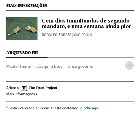
MAIS INFORMAÇÕES
Cem dias tumultuados de segundo
mandato, e uma semana ainda pior
RODOLFO BORGES
| SÃO PAULO
ARQUIVADO EM
Michel Temer
Joaquim Levy
Crise governo
Dilma Rousseff
Vice-presidente Brasil
Presidente Brasil
Congresso Nacional
Presidência Brasil
Parlamento
Adere a
Mais informações
Conflitos políticos
Economia
Ministério Fazenda
Ministérios
Governo Brasil
Governo
aquí
Si está interesado en licenciar este contenido, pinche
Administração Estado
Administração pública
Partido dos Trabalhadores
Partidos políticos
Política