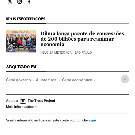
Opiniao El País Brasil en Twitter
Opiniao El País Brasil en Instagram
Opiniao El País Brasil en Facebook
MAIS INFORMAÇÕES
Dilma lança pacote de concessões
de 200 bilhões para reanimar
economia
HELOÍSA MENDONÇA
| SÃO PAULO
ARQUIVADO EM
Crise governo
Ajuste fiscal
Crise econômica
Corrupção política
Recessão econômica
Política fiscal
Legislação Brasileira
Controle Fiscal
Brasil
Corrupção
Adere a
Mais informações
Conjuntura econômica
Despesa pública
América do Sul
América Latina
Conflitos políticos
aquí
Si está interesado en licenciar este contenido, pinche
Governo Brasil
América
Finanças públicas
Governo