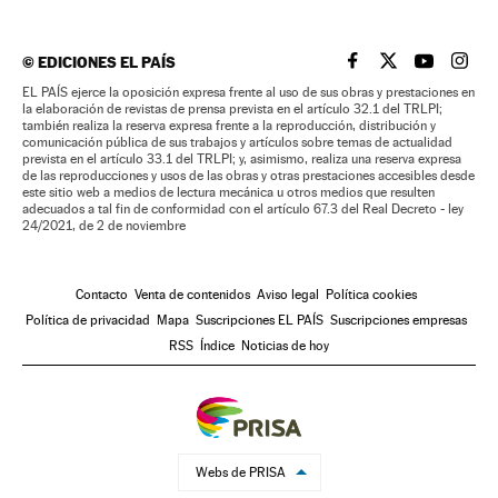
©
EDICIONES EL PAÍS
EL PAÍS BRASIL EN
EL PAÍS BRASI
EL PAÍS B
EL PA
EL PAÍS ejerce la oposición expresa frente al uso de sus obras y prestaciones en
la elaboración de revistas de prensa prevista en el artículo 32.1 del TRLPI;
también realiza la reserva expresa frente a la reproducción, distribución y
comunicación pública de sus trabajos y artículos sobre temas de actualidad
prevista en el artículo 33.1 del TRLPI; y, asimismo, realiza una reserva expresa
de las reproducciones y usos de las obras y otras prestaciones accesibles desde
este sitio web a medios de lectura mecánica u otros medios que resulten
adecuados a tal fin de conformidad con el artículo 67.3 del Real Decreto - ley
24/2021, de 2 de noviembre
Contacto
Venta de contenidos
Aviso legal
Política cookies
Política de privacidad
Mapa
Suscripciones EL PAÍS
Suscripciones empresas
RSS
Índice
Noticias de hoy
Webs de PRISA