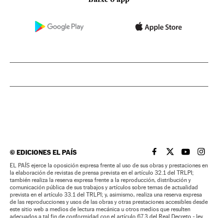
©
EDICIONES EL PAÍS
EL PAÍS BRASIL EN
EL PAÍS BRASI
EL PAÍS B
EL PA
EL PAÍS ejerce la oposición expresa frente al uso de sus obras y prestaciones en
la elaboración de revistas de prensa prevista en el artículo 32.1 del TRLPI;
también realiza la reserva expresa frente a la reproducción, distribución y
comunicación pública de sus trabajos y artículos sobre temas de actualidad
prevista en el artículo 33.1 del TRLPI; y, asimismo, realiza una reserva expresa
de las reproducciones y usos de las obras y otras prestaciones accesibles desde
este sitio web a medios de lectura mecánica u otros medios que resulten
adecuados a tal fin de conformidad con el artículo 67.3 del Real Decreto - ley