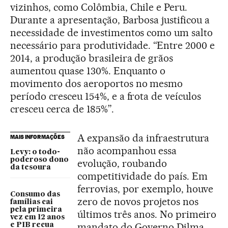
vizinhos, como Colômbia, Chile e Peru.
Durante a apresentação, Barbosa justificou a
necessidade de investimentos como um salto
necessário para produtividade. “Entre 2000 e
2014, a produção brasileira de grãos
aumentou quase 130%. Enquanto o
movimento dos aeroportos no mesmo
período cresceu 154%, e a frota de veículos
cresceu cerca de 185%”.
A expansão da infraestrutura
MAIS INFORMAÇÕES
não acompanhou essa
Levy: o todo-
poderoso dono
evolução, roubando
da tesoura
competitividade do país. Em
ferrovias, por exemplo, houve
Consumo das
zero de novos projetos nos
famílias cai
pela primeira
últimos três anos. No primeiro
vez em 12 anos
mandato do Governo Dilma
e PIB recua