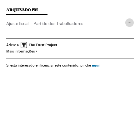
ARQUIVADO EM
Ajuste fiscal
Partido dos Trabalhadores
Políticas Governo
Dilma Rousseff
Controle Fiscal
Presidente Brasil
Política fiscal
Presidência Brasil
Adere a
Mais informações
Legislação Brasileira
Brasil
Governo Brasil
Política econômica
Despesa pública
Finanças públicas
aquí
Si está interesado en licenciar este contenido, pinche
Partidos políticos
América do Sul
América Latina
Governo
Administração Estado
América
Economia
Política
Administração pública
Legislação
Finanças