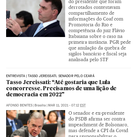
do presidente que foram
derrotados contestavam
compartilhamento de
informações do Coaf com
Promotoria do Rio e
competência do juiz Flávio
Itabaiana sobre o caso na
primeira instância. PGR pede
que anulação da quebra de
sigilos bancário e fiscal seja
analisada pelo STF
ENTREVISTA | TASSO JEREISSATI, SENADOR PELO CEARÁ
Tasso Jereissati: “Até gostaria que Lula
concorresse. Precisamos de uma lição de
democracia em 2022”
AFONSO BENITES
|
Brasília
|
MAR 11, 2021 - 07:12
EST
O senador e ex-presidente
do PSDB afirma ser contra
impeachment de Bolsonaro,
mas defende a CPI da Covid
para responsabilizar o