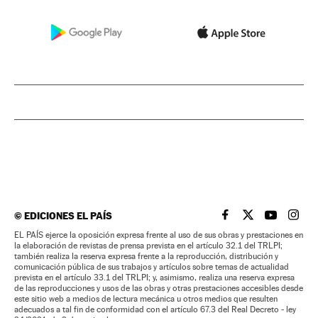
©
EDICIONES EL PAÍS
EL PAÍS BRASIL EN
EL PAÍS BRASI
EL PAÍS B
EL PA
EL PAÍS ejerce la oposición expresa frente al uso de sus obras y prestaciones en
la elaboración de revistas de prensa prevista en el artículo 32.1 del TRLPI;
también realiza la reserva expresa frente a la reproducción, distribución y
comunicación pública de sus trabajos y artículos sobre temas de actualidad
prevista en el artículo 33.1 del TRLPI; y, asimismo, realiza una reserva expresa
de las reproducciones y usos de las obras y otras prestaciones accesibles desde
este sitio web a medios de lectura mecánica u otros medios que resulten
adecuados a tal fin de conformidad con el artículo 67.3 del Real Decreto - ley