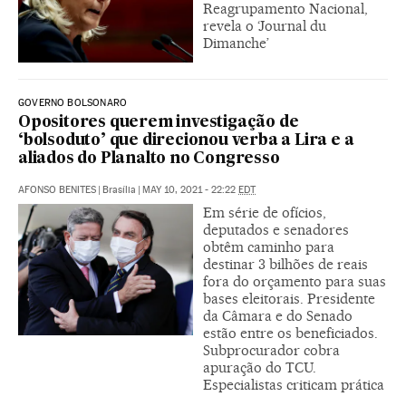
Reagrupamento Nacional,
revela o ‘Journal du
Dimanche’
GOVERNO BOLSONARO
Opositores querem investigação de
‘bolsoduto’ que direcionou verba a Lira e a
aliados do Planalto no Congresso
AFONSO BENITES
|
Brasília
|
MAY 10, 2021 - 22:22
EDT
Em série de ofícios,
deputados e senadores
obtêm caminho para
destinar 3 bilhões de reais
fora do orçamento para suas
bases eleitorais. Presidente
da Câmara e do Senado
estão entre os beneficiados.
Subprocurador cobra
apuração do TCU.
Especialistas criticam prática