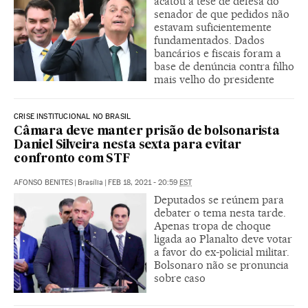
acatou a tese de defesa do
senador de que pedidos não
estavam suficientemente
fundamentados. Dados
bancários e fiscais foram a
base de denúncia contra filho
mais velho do presidente
CRISE INSTITUCIONAL NO BRASIL
Câmara deve manter prisão de bolsonarista
Daniel Silveira nesta sexta para evitar
confronto com STF
AFONSO BENITES
|
Brasília
|
FEB 18, 2021 - 20:59
EST
Deputados se reúnem para
debater o tema nesta tarde.
Apenas tropa de choque
ligada ao Planalto deve votar
a favor do ex-policial militar.
Bolsonaro não se pronuncia
sobre caso