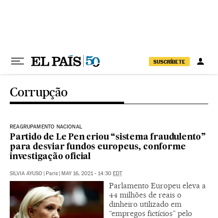
Pular para o conteúdo
SUSCRÍBETE
Corrupção
REAGRUPAMENTO NACIONAL
Partido de Le Pen criou “sistema fraudulento”
para desviar fundos europeus, conforme
investigação oficial
SILVIA AYUSO
|
Paris
|
MAY 16, 2021 - 14:30
EDT
Parlamento Europeu eleva a
44 milhões de reais o
dinheiro utilizado em
“empregos fictícios” pelo