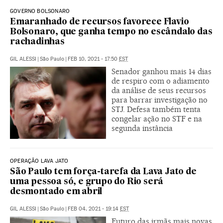
GOVERNO BOLSONARO
Emaranhado de recursos favorece Flavio
Bolsonaro, que ganha tempo no escândalo das
rachadinhas
GIL ALESSI
|
São Paulo
|
FEB 10, 2021 - 17:50
EST
Senador ganhou mais 14 dias
de respiro com o adiamento
da análise de seus recursos
para barrar investigação no
STJ. Defesa também tenta
congelar ação no STF e na
segunda instância
OPERAÇÃO LAVA JATO
São Paulo tem força-tarefa da Lava Jato de
uma pessoa só, e grupo do Rio será
desmontado em abril
GIL ALESSI
|
São Paulo
|
FEB 04, 2021 - 19:14
EST
Futuro das irmãs mais novas