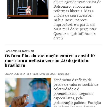
abjeta agenda reacionária de
Bolsonaro, e focou nas
reformas liberais. Mas a
vitória de seu sucessor,
Baleia Rossi, parece
improvável, e a partir daí
Maia terá de se perguntar:
Quem e o quê fui? Aonde
errei?
PANDEMIA DE COVID-19
Os fura-filas da vacinação contra a covid-19
mostram a nefasta versão 2.0 do jeitinho
brasileiro
JOANA OLIVEIRA
|
São Paulo
|
JAN 29, 2021 - 19:26
EST
Fenômeno é reflexo da
perda de valores sociais de
coletividade e é
potencializado, segundo
especialistas, pela
polarização política. Punição