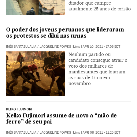
ditador que cumpre
atualmente 25 anos de prisão
O poder dos jovens peruanos que lideraram
os protestos se dilui nas urnas
INÉS SANTAEULALIA
/
JACQUELINE FOWKS
|
Lima
|
APR 10, 2021 - 17:56
EDT
Nenhum partido ou
candidato consegue atrair o
voto dos milhares de
manifestantes que lotaram
as ruas de Lima em
novembro
KEIKO FUJIMORI
Keiko Fujimori assume de novo a “mão de
ferro” de seu pai
INÉS SANTAEULALIA
/
JACQUELINE FOWKS
|
Lima
|
APR 09, 2021 - 11:25
EDT