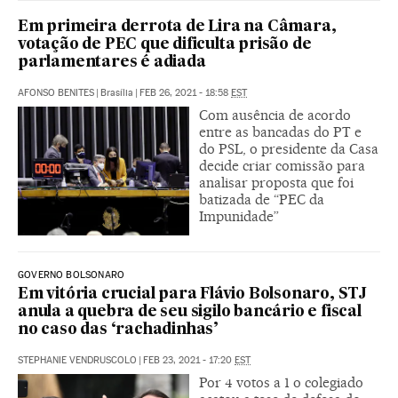
Em primeira derrota de Lira na Câmara,
votação de PEC que dificulta prisão de
parlamentares é adiada
AFONSO BENITES
|
Brasília
|
FEB 26, 2021 - 18:58
EST
Com ausência de acordo
entre as bancadas do PT e
do PSL, o presidente da Casa
decide criar comissão para
analisar proposta que foi
batizada de “PEC da
Impunidade”
GOVERNO BOLSONARO
Em vitória crucial para Flávio Bolsonaro, STJ
anula a quebra de seu sigilo bancário e fiscal
no caso das ‘rachadinhas’
STEPHANIE VENDRUSCOLO
|
FEB 23, 2021 - 17:20
EST
Por 4 votos a 1 o colegiado