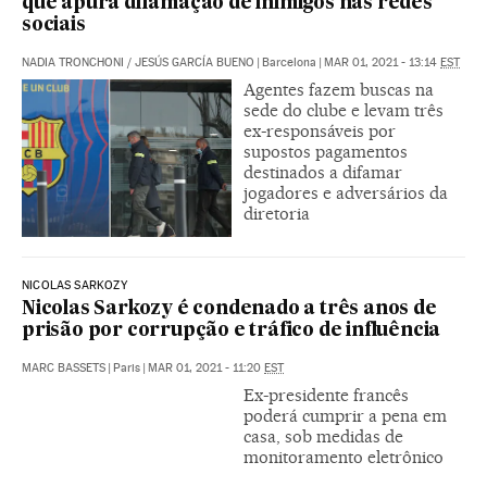
que apura difamação de inimigos nas redes
sociais
NADIA TRONCHONI
/
JESÚS GARCÍA BUENO
|
Barcelona
|
MAR 01, 2021 - 13:14
EST
Agentes fazem buscas na
sede do clube e levam três
ex-responsáveis por
supostos pagamentos
destinados a difamar
jogadores e adversários da
diretoria
NICOLAS SARKOZY
Nicolas Sarkozy é condenado a três anos de
prisão por corrupção e tráfico de influência
MARC BASSETS
|
Paris
|
MAR 01, 2021 - 11:20
EST
Ex-presidente francês
poderá cumprir a pena em
casa, sob medidas de
monitoramento eletrônico