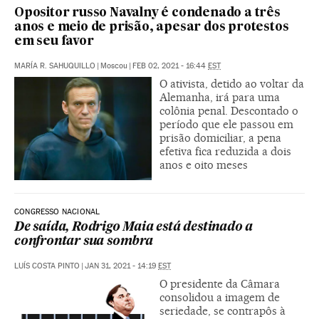
Opositor russo Navalny é condenado a três
anos e meio de prisão, apesar dos protestos
em seu favor
MARÍA R. SAHUQUILLO
|
Moscou
|
FEB 02, 2021 - 16:44
EST
O ativista, detido ao voltar da
Alemanha, irá para uma
colônia penal. Descontado o
período que ele passou em
prisão domiciliar, a pena
efetiva fica reduzida a dois
anos e oito meses
CONGRESSO NACIONAL
De saída, Rodrigo Maia está destinado a
confrontar sua sombra
LUÍS COSTA PINTO
|
JAN 31, 2021 - 14:19
EST
O presidente da Câmara
consolidou a imagem de
seriedade, se contrapôs à