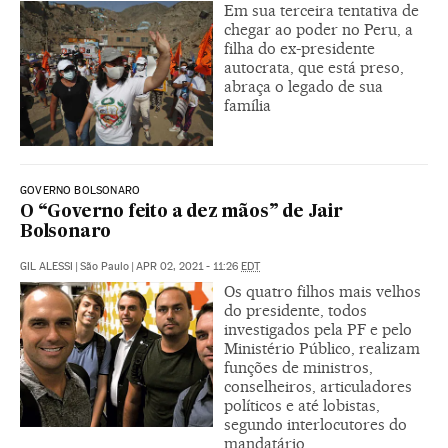
Em sua terceira tentativa de
chegar ao poder no Peru, a
filha do ex-presidente
autocrata, que está preso,
abraça o legado de sua
família
GOVERNO BOLSONARO
O “Governo feito a dez mãos” de Jair
Bolsonaro
GIL ALESSI
|
São Paulo
|
APR 02, 2021 - 11:26
EDT
Os quatro filhos mais velhos
do presidente, todos
investigados pela PF e pelo
Ministério Público, realizam
funções de ministros,
conselheiros, articuladores
políticos e até lobistas,
segundo interlocutores do
mandatário