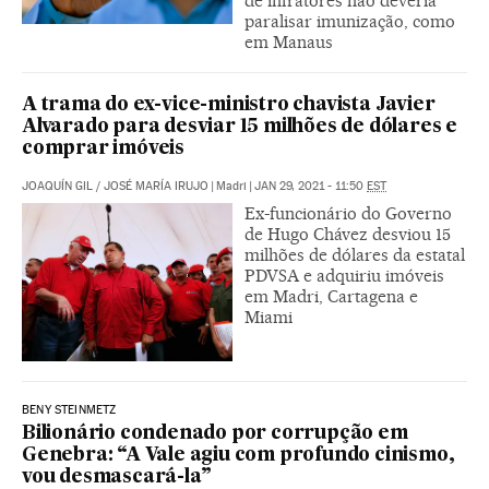
de infratores não deveria
paralisar imunização, como
em Manaus
A trama do ex-vice-ministro chavista Javier
Alvarado para desviar 15 milhões de dólares e
comprar imóveis
JOAQUÍN GIL
/
JOSÉ MARÍA IRUJO
|
Madri
|
JAN 29, 2021 - 11:50
EST
Ex-funcionário do Governo
de Hugo Chávez desviou 15
milhões de dólares da estatal
PDVSA e adquiriu imóveis
em Madri, Cartagena e
Miami
BENY STEINMETZ
Bilionário condenado por corrupção em
Genebra: “A Vale agiu com profundo cinismo,
vou desmascará-la”