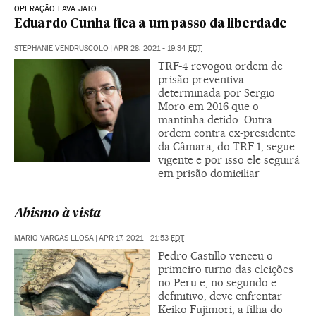
OPERAÇÃO LAVA JATO
Eduardo Cunha fica a um passo da liberdade
STEPHANIE VENDRUSCOLO
|
APR 28, 2021 - 19:34
EDT
TRF-4 revogou ordem de
prisão preventiva
determinada por Sergio
Moro em 2016 que o
mantinha detido. Outra
ordem contra ex-presidente
da Câmara, do TRF-1, segue
vigente e por isso ele seguirá
em prisão domiciliar
Abismo à vista
MARIO VARGAS LLOSA
|
APR 17, 2021 - 21:53
EDT
Pedro Castillo venceu o
primeiro turno das eleições
no Peru e, no segundo e
definitivo, deve enfrentar
Keiko Fujimori, a filha do