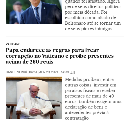
quando foi afastado. Agora
perde seus direitos políticos
por meia década. Foi
escolhido como aliado de
Bolsonaro até se tornar um
de seus piores inimigos
VATICANO
Papa endurece as regras para frear
corrupção no Vaticano e proíbe presentes
acima de 260 reais
DANIEL VERDÚ
|
Roma
|
APR 29, 2021 - 14:39
EDT
Medidas proíbem, entre
outras coisas, investir em
paraísos fiscais e receber
presentes de mais de 40
euros. também exigem uma
declaração de bens e
antecedentes prévia à
contratação