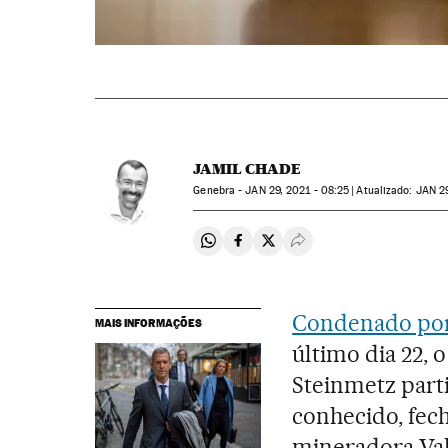
JAMIL CHADE
Genebra -
JAN
29, 2021 - 08:25
atualizado:
JAN
29
Compartir en Whatsapp
Compartir en Facebook
Compartir en Twitter
Desplegar Redes Soci
Condenado por
MAIS INFORMAÇÕES
último dia 22, 
Steinmetz parti
conhecido, fe
mineradora Val