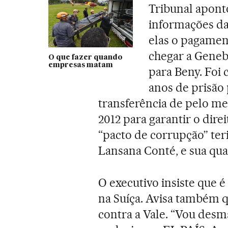
Tribunal apont
informações da 
elas o pagament
chegar a Genebr
O que fazer quando
empresas matam
para Beny. Foi
anos de prisão 
transferência de pelo me
2012 para garantir o dire
“pacto de corrupção” ter
Lansana Conté, e sua qu
O executivo insiste que é
na Suíça. Avisa também qu
contra a Vale. “Vou desm