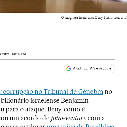
O magnata israelense Beny Steinmetz, em
, 2021 - 08:39
EST
Añadir EL PAÍS en Google
ales
 corrupção no Tribunal de Genebra
no
o bilionário israelense Benjamin
u para o ataque. Beny, como é
chou um acordo de
joint-venture
com a
e para explorar
uma mina da República