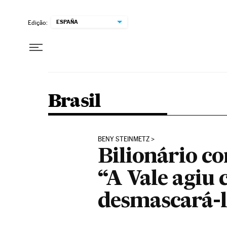
Pular para o conteúdo
ESPAÑA
Edição:
Brasil
BENY STEINMETZ
Bilionário c
“A Vale agiu
desmascará-l