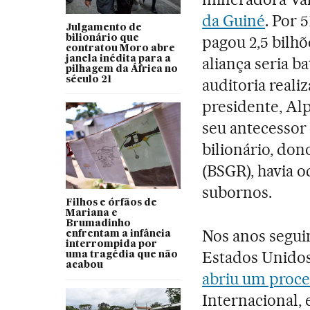
da Guiné
. Por 
Julgamento de
pagou 2,5 bilh
bilionário que
contratou Moro abre
janela inédita para a
aliança seria 
pilhagem da África no
século 21
auditoria reali
presidente, Al
seu antecessor
bilionário, do
(BSGR), havia 
subornos.
Filhos e órfãos de
Mariana e
Brumadinho
Nos anos seguin
enfrentam a infância
interrompida por
Estados Unidos
uma tragédia que não
acabou
abriu um proce
Internacional, 