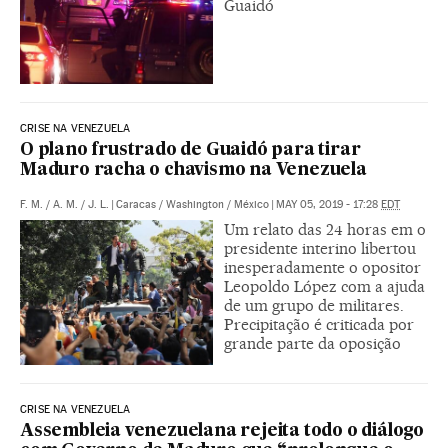
Guaidó
CRISE NA VENEZUELA
O plano frustrado de Guaidó para tirar
Maduro racha o chavismo na Venezuela
F. M.
/
A. M.
/
J. L.
|
Caracas / Washington / México
|
MAY 05, 2019 - 17:28
EDT
Um relato das 24 horas em o
presidente interino libertou
inesperadamente o opositor
Leopoldo López com a ajuda
de um grupo de militares.
Precipitação é criticada por
grande parte da oposição
CRISE NA VENEZUELA
Assembleia venezuelana rejeita todo o diálogo