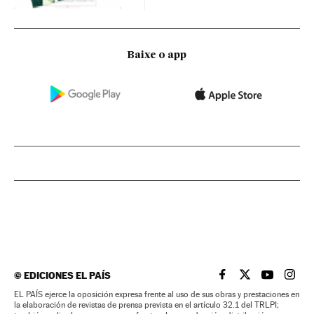
Baixe o app
©
EDICIONES EL PAÍS
EL PAÍS BRASIL EN
EL PAÍS BRASI
EL PAÍS B
EL PA
EL PAÍS ejerce la oposición expresa frente al uso de sus obras y prestaciones en
la elaboración de revistas de prensa prevista en el artículo 32.1 del TRLPI;