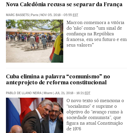
Nova Caledônia recusa se separar da França
MARC BASSETS
|
Paris
|
NOV 05, 2018 - 05:55
EST
Macron comemora a vitória
do 'não' como "um sinal de
confiança na República
francesa, em seu futuro e em
seus valores"
Cuba elimina a palavra “comunismo” no
anteprojeto de reforma constitucional
PABLO DE LLANO NEIRA
|
Miami
|
JUL 21, 2018 - 16:21
EDT
O novo texto só menciona o
“socialismo” e suprime o
objetivo do “avanço rumo à
sociedade comunista”, que
figura na atual Constituição
de 1976