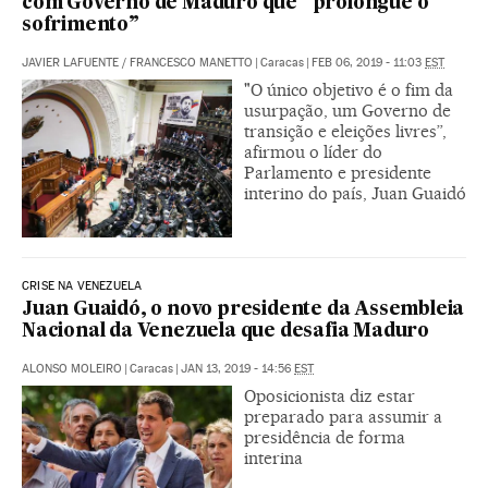
com Governo de Maduro que “prolongue o
sofrimento”
JAVIER LAFUENTE
/
FRANCESCO MANETTO
|
Caracas
|
FEB 06, 2019 - 11:03
EST
"O único objetivo é o fim da
usurpação, um Governo de
transição e eleições livres”,
afirmou o líder do
Parlamento e presidente
interino do país, Juan Guaidó
CRISE NA VENEZUELA
Juan Guaidó, o novo presidente da Assembleia
Nacional da Venezuela que desafia Maduro
ALONSO MOLEIRO
|
Caracas
|
JAN 13, 2019 - 14:56
EST
Oposicionista diz estar
preparado para assumir a
presidência de forma
interina