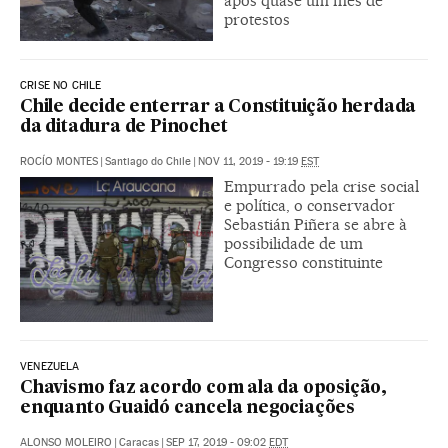
após quase um mês de
protestos
CRISE NO CHILE
Chile decide enterrar a Constituição herdada
da ditadura de Pinochet
ROCÍO MONTES
|
Santiago do Chile
|
NOV 11, 2019 - 19:19
EST
Empurrado pela crise social
e política, o conservador
Sebastián Piñera se abre à
possibilidade de um
Congresso constituinte
VENEZUELA
Chavismo faz acordo com ala da oposição,
enquanto Guaidó cancela negociações
ALONSO MOLEIRO
|
Caracas
|
SEP 17, 2019 - 09:02
EDT