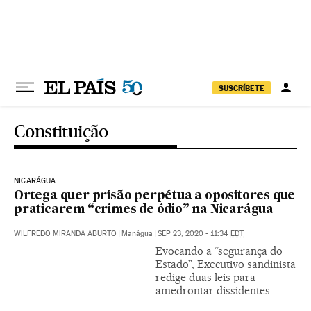
Pular para o conteúdo
SUSCRÍBETE
Constituição
NICARÁGUA
Ortega quer prisão perpétua a opositores que
praticarem “crimes de ódio” na Nicarágua
WILFREDO MIRANDA ABURTO
|
Manágua
|
SEP 23, 2020 - 11:34
EDT
Evocando a “segurança do
Estado”, Executivo sandinista
redige duas leis para
amedrontar dissidentes