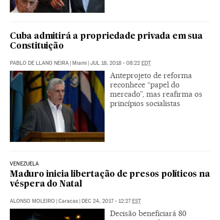
Cuba admitirá a propriedade privada em sua
Constituição
PABLO DE LLANO NEIRA
|
Miami
|
JUL 18, 2018 - 08:22
EDT
Anteprojeto de reforma
reconhece “papel do
mercado”, mas reafirma os
princípios socialistas
VENEZUELA
Maduro inicia libertação de presos políticos na
véspera do Natal
ALONSO MOLEIRO
|
Caracas
|
DEC 24, 2017 - 12:27
EST
Decisão beneficiará 80