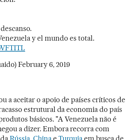
 descanso.
enezuela y el mundo es total.
ucWFTITL
uaido)
February 6, 2019
 a aceitar o apoio de países críticos de
racasso estrutural da economia do país
 produtos básicos. "A Venezuela não é
hegou a dizer. Embora recorra com
 da
Rússia
,
China
e
Turquia
em busca de