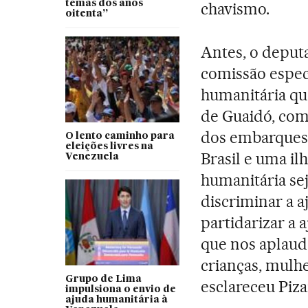
temas dos anos
chavismo.
oitenta”
Antes, o deput
comissão espec
humanitária qu
de Guaidó, com
dos embarques,
O lento caminho para
eleições livres na
Brasil e uma il
Venezuela
humanitária sej
discriminar a a
partidarizar a 
que nos aplaud
crianças, mulhe
Grupo de Lima
esclareceu Piza
impulsiona o envio de
ajuda humanitária à