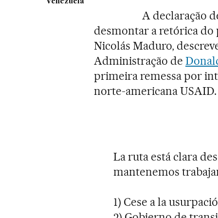
Venezuela
A declaração d
desmontar a retórica do p
Nicolás Maduro, descreve
Administração de
Donal
primeira remessa por in
norte-americana USAID.
La ruta está clara des
mantenemos trabajan
1) Cese a la usurpació
2) Gobierno de transi