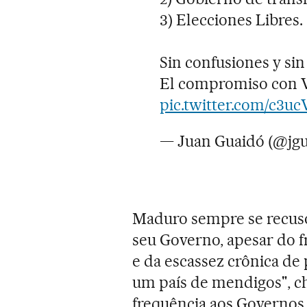
3) Elecciones Libres.
Sin confusiones y sin
El compromiso con V
pic.twitter.com/c3
— Juan Guaidó (@jg
Maduro sempre se recusou
seu Governo, apesar do f
e da escassez crônica de
um país de mendigos", c
frequência aos Governos