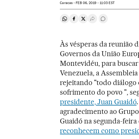
Caracas -
FEB
06, 2019 - 11:03
EST
Compartir en Whatsapp
Compartir en Facebook
Compartir en Twitter
Desplegar Redes Soci
Comentários
Às vésperas da reunião d
Governos da União Europe
Montevidéu, para buscar s
Venezuela, a Assembleia
rejeitando "todo diálogo
sofrimento do povo ", s
presidente, Juan Guaidó
agradecimento ao Grupo 
Guaidó na segunda-feira
reconhecem como presid