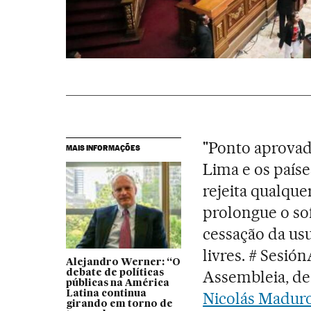
"Ponto aprovad
MAIS INFORMAÇÕES
Lima e os país
rejeita qualque
prolongue o so
cessação da usu
livres. # Sesió
Alejandro Werner: “O
Assembleia, de
debate de políticas
públicas na América
Latina continua
Nicolás Madur
girando em torno de