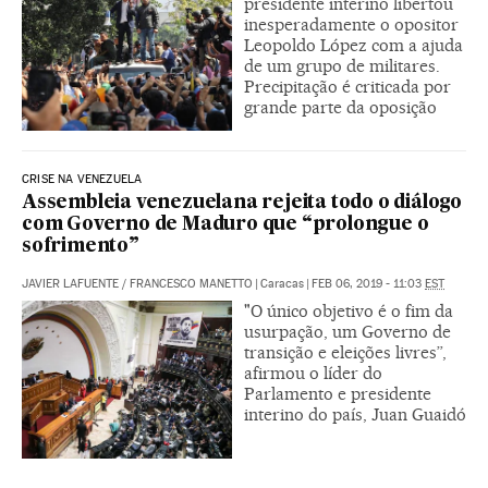
presidente interino libertou
inesperadamente o opositor
Leopoldo López com a ajuda
de um grupo de militares.
Precipitação é criticada por
grande parte da oposição
CRISE NA VENEZUELA
Assembleia venezuelana rejeita todo o diálogo
com Governo de Maduro que “prolongue o
sofrimento”
JAVIER LAFUENTE
/
FRANCESCO MANETTO
|
Caracas
|
FEB 06, 2019 - 11:03
EST
"O único objetivo é o fim da
usurpação, um Governo de
transição e eleições livres”,
afirmou o líder do
Parlamento e presidente
interino do país, Juan Guaidó