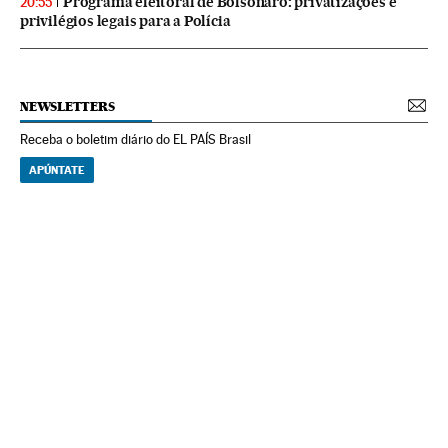
Programa eleitoral de Bolsonaro: privatizações e
20:55
privilégios legais para a Polícia
NEWSLETTERS
Receba o boletim diário do EL PAÍS Brasil
APÚNTATE
NEWSLETTERS
Boletín de América
Cada semana en tu cuenta de correo una selección de las noticias,
reportajes y análisis de los periodistas de EL PAÍS con los acontecimientos
más relevantes del continente.