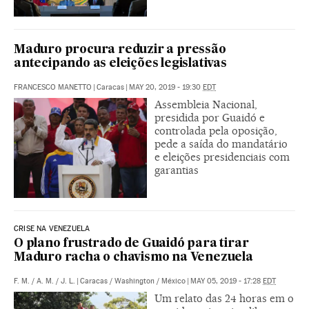
Maduro procura reduzir a pressão
antecipando as eleições legislativas
FRANCESCO MANETTO
|
Caracas
|
MAY 20, 2019 - 19:30
EDT
Assembleia Nacional,
presidida por Guaidó e
controlada pela oposição,
pede a saída do mandatário
e eleições presidenciais com
garantias
CRISE NA VENEZUELA
O plano frustrado de Guaidó para tirar
Maduro racha o chavismo na Venezuela
F. M.
/
A. M.
/
J. L.
|
Caracas / Washington / México
|
MAY 05, 2019 - 17:28
EDT
Um relato das 24 horas em o