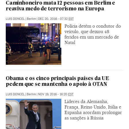
Caminhoneiro mata 12 pessoas em Berlim e
reaviva medo de terrorismo na Europa
LUIS DONCEL
|
Berlim
|
DEC 20, 2016 - 07:32
EST
Polícia detém o condutor do
veículo, que deixou 48
feridos em um mercado de
Natal
Obama e os cinco principais países da UE
pedem que se mantenha o apoio à OTAN
LUIS DONCEL
|
Berlim
|
NOV 19, 2016 - 16:20
EST
Líderes da Alemanha,
França, Reino Unido, Itália e
Espanha acordam prolongar
as sanções à Rússia