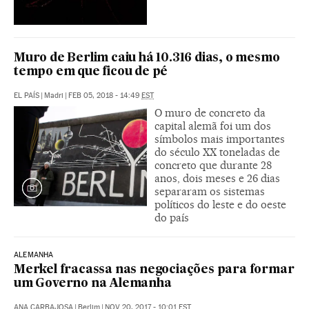
Muro de Berlim caiu há 10.316 dias, o mesmo
tempo em que ficou de pé
EL PAÍS
|
Madri
|
FEB 05, 2018 - 14:49
EST
O muro de concreto da
capital alemã foi um dos
símbolos mais importantes
do século XX toneladas de
concreto que durante 28
anos, dois meses e 26 dias
separaram os sistemas
políticos do leste e do oeste
do país
ALEMANHA
Merkel fracassa nas negociações para formar
um Governo na Alemanha
ANA CARBAJOSA
|
Berlim
|
NOV 20, 2017 - 10:01
EST