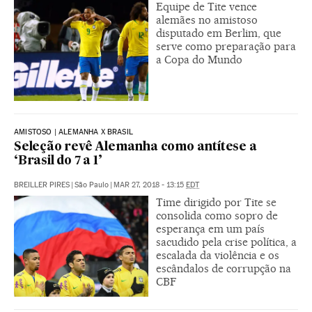
Equipe de Tite vence
alemães no amistoso
disputado em Berlim, que
serve como preparação para
a Copa do Mundo
AMISTOSO | ALEMANHA X BRASIL
Seleção revê Alemanha como antítese a
‘Brasil do 7 a 1’
BREILLER PIRES
|
São Paulo
|
MAR 27, 2018 - 13:15
EDT
Time dirigido por Tite se
consolida como sopro de
esperança em um país
sacudido pela crise política, a
escalada da violência e os
escândalos de corrupção na
CBF