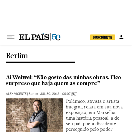
Pular para o conteúdo
SUSCRÍBETE
Berlim
Ai Weiwei: “Não gosto das minhas obras. Fico
surpreso que haja quem as compre”
ÁLEX VICENTE
|
Berlim
|
JUL 30, 2018 - 09:07
EDT
Polêmico, ativista e artista
integral, relata em sua nova
exposição, em Marselha,
uma história pessoal: a de
seu pai, poeta dissidente
perseguido pelo poder