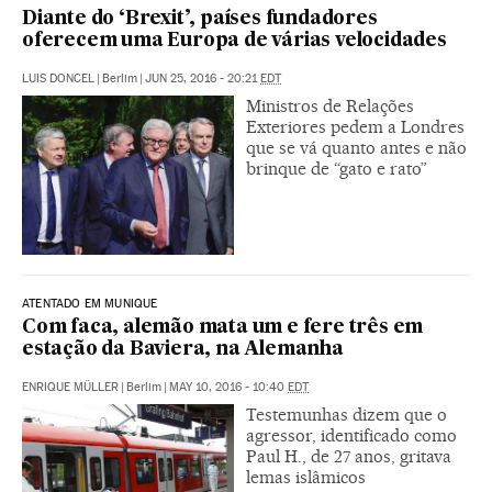
Diante do ‘Brexit’, países fundadores
oferecem uma Europa de várias velocidades
LUIS DONCEL
|
Berlim
|
JUN 25, 2016 - 20:21
EDT
Ministros de Relações
Exteriores pedem a Londres
que se vá quanto antes e não
brinque de “gato e rato”
ATENTADO EM MUNIQUE
Com faca, alemão mata um e fere três em
estação da Baviera, na Alemanha
ENRIQUE MÜLLER
|
Berlim
|
MAY 10, 2016 - 10:40
EDT
Testemunhas dizem que o
agressor, identificado como
Paul H., de 27 anos, gritava
lemas islâmicos