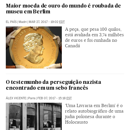
Maior moeda de ouro do mundo é roubada de
museu em Berlim
EL PAÍS
|
Madri
|
MAR 27, 2017 - 19:02
EDT
A peça, que pesa 100 quilos,
está avaliada em 3,74 milhões
de euros e foi cunhada no
Canadá
O testemunho da perseguição nazista
encontrado em um sebo francês
ÁLEX VICENTE
|
Paris
|
FEB 07, 2017 - 15:18
EST
‘Uma Livraria em Berlim’ é o
relato autobiográfico de uma
judia polonesa durante o
Holocausto