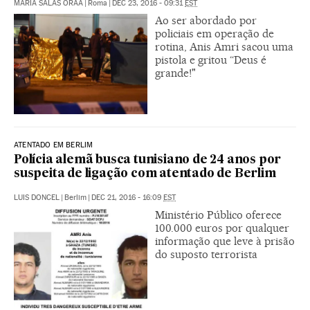
MARÍA SALAS ORAÁ
|
Roma
|
DEC 23, 2016 - 09:31
EST
Ao ser abordado por
policiais em operação de
rotina, Anis Amri sacou uma
pistola e gritou “Deus é
grande!"
ATENTADO EM BERLIM
Polícia alemã busca tunisiano de 24 anos por
suspeita de ligação com atentado de Berlim
LUIS DONCEL
|
Berlim
|
DEC 21, 2016 - 16:09
EST
Ministério Público oferece
100.000 euros por qualquer
informação que leve à prisão
do suposto terrorista