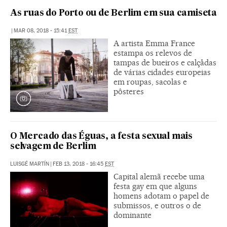
As ruas do Porto ou de Berlim em sua camiseta
|
MAR 08, 2018 - 15:41
EST
A artista Emma France
estampa os relevos de
tampas de bueiros e calçådas
de várias cidades europeias
em roupas, sacolas e
pôsteres
O Mercado das Éguas, a festa sexual mais
selvagem de Berlim
LUISGÉ MARTÍN
|
FEB 13, 2018 - 16:45
EST
Capital alemã recebe uma
festa gay em que alguns
homens adotam o papel de
submissos, e outros o de
dominante