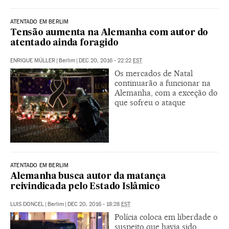
ATENTADO EM BERLIM
Tensão aumenta na Alemanha com autor do
atentado ainda foragido
ENRIQUE MÜLLER
|
Berlim
|
DEC 20, 2016 - 22:22
EST
Os mercados de Natal
continuarão a funcionar na
Alemanha, com a exceção do
que sofreu o ataque
ATENTADO EM BERLIM
Alemanha busca autor da matança
reivindicada pelo Estado Islâmico
LUIS DONCEL
|
Berlim
|
DEC 20, 2016 - 18:28
EST
Polícia coloca em liberdade o
suspeito que havia sido