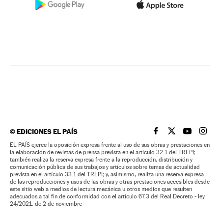
©
EDICIONES EL PAÍS
EL PAÍS BRASIL EN
EL PAÍS BRASI
EL PAÍS B
EL PA
EL PAÍS ejerce la oposición expresa frente al uso de sus obras y prestaciones en
la elaboración de revistas de prensa prevista en el artículo 32.1 del TRLPI;
también realiza la reserva expresa frente a la reproducción, distribución y
comunicación pública de sus trabajos y artículos sobre temas de actualidad
prevista en el artículo 33.1 del TRLPI; y, asimismo, realiza una reserva expresa
de las reproducciones y usos de las obras y otras prestaciones accesibles desde
este sitio web a medios de lectura mecánica u otros medios que resulten
adecuados a tal fin de conformidad con el artículo 67.3 del Real Decreto - ley
24/2021, de 2 de noviembre