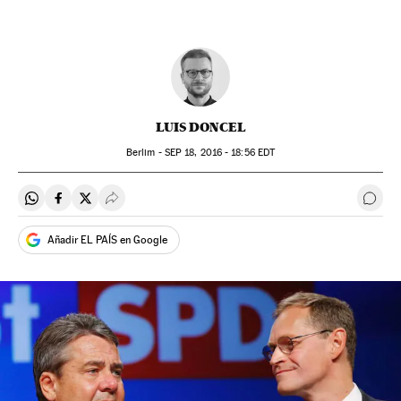
LUIS DONCEL
Berlim -
SEP
18, 2016 - 18:56
EDT
Compartir en Whatsapp
Compartir en Facebook
Compartir en Twitter
Desplegar Redes Sociales
Come
Añadir EL PAÍS en Google