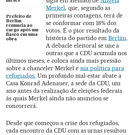
sigla em alemão) de
Angela
meses
Merkel
, que, segundo as
primeiras contagens, terá de
Prefeito de
Berlim
se conformar com 18% dos
renuncia ao
votos. É o pior resultado da
cargo após um
fiasco em uma
história do partido em
Berlim
.
obra
A debacle eleitoral se une a
outras que a CDU acumula nos
últimos meses, e coloca ainda mais pressão
sobre a chanceler Merkel e
sua política para
refugiados.
Um profundo mal-estar abate a
Casa Konrad Adenauer, a sede da CDU, um
ano antes da realização de eleições federais
às quais Merkel ainda não anunciou se
concorrerá.
Desde que começou a crise dos refugiados,
cada encontro da CDU com as urnas resultou