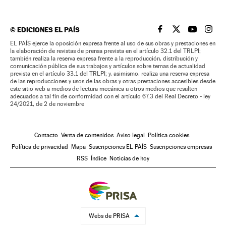
©
EDICIONES EL PAÍS
EL PAÍS BRASIL EN
EL PAÍS BRASI
EL PAÍS B
EL PA
EL PAÍS ejerce la oposición expresa frente al uso de sus obras y prestaciones en
la elaboración de revistas de prensa prevista en el artículo 32.1 del TRLPI;
también realiza la reserva expresa frente a la reproducción, distribución y
comunicación pública de sus trabajos y artículos sobre temas de actualidad
prevista en el artículo 33.1 del TRLPI; y, asimismo, realiza una reserva expresa
de las reproducciones y usos de las obras y otras prestaciones accesibles desde
este sitio web a medios de lectura mecánica u otros medios que resulten
adecuados a tal fin de conformidad con el artículo 67.3 del Real Decreto - ley
24/2021, de 2 de noviembre
Contacto
Venta de contenidos
Aviso legal
Política cookies
Política de privacidad
Mapa
Suscripciones EL PAÍS
Suscripciones empresas
RSS
Índice
Noticias de hoy
Webs de PRISA