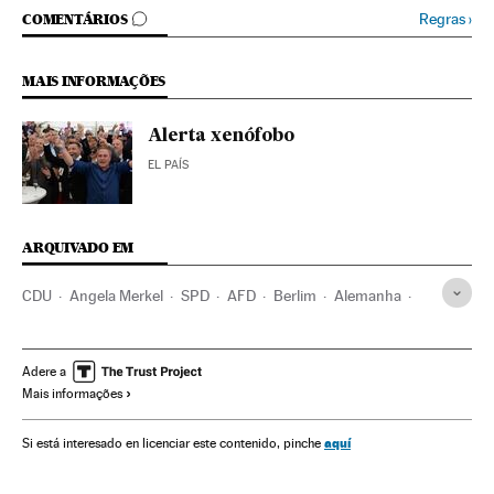
COMENTÁRIOS
Regras
›
COMENTÁRIOS
MAIS INFORMAÇÕES
Alerta xenófobo
EL PAÍS
ARQUIVADO EM
CDU
Angela Merkel
SPD
AFD
Berlim
Alemanha
Europa Central
Partidos políticos
Europa
Política
Adere a
Mais informações
aquí
Si está interesado en licenciar este contenido, pinche