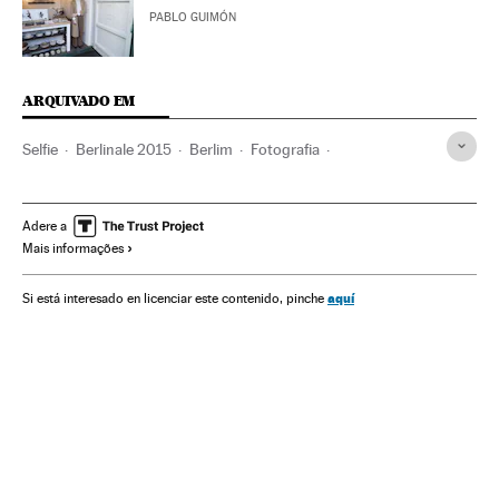
PABLO GUIMÓN
ARQUIVADO EM
Selfie
Berlinale 2015
Berlim
Fotografia
Festival Berlim
Festivais cinema
Alemanha
Festivais
Europa Central
Cinema
Eventos
Europa
Arte
Adere a
Mais informações
Sociedade
Verne
aquí
Si está interesado en licenciar este contenido, pinche