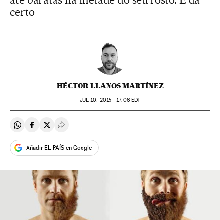
até baratas na metade do seu rosto. E dá
certo
HÉCTOR LLANOS MARTÍNEZ
JUL
10, 2015 - 17:06
EDT
Compartir en Whatsapp
Compartir en Facebook
Compartir en Twitter
Desplegar Redes Sociales
Añadir EL PAÍS en Google