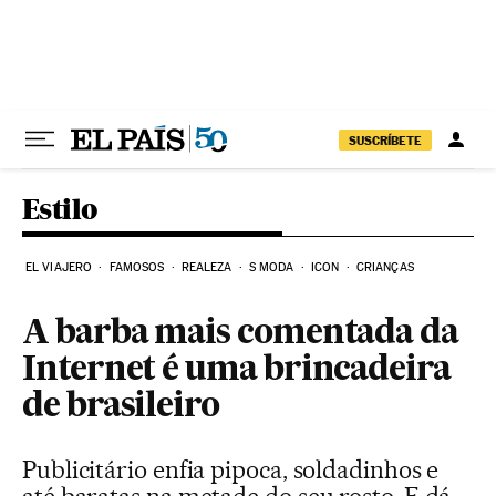
Pular para o conteúdo
SUSCRÍBETE
Estilo
EL VIAJERO
FAMOSOS
REALEZA
S MODA
ICON
CRIANÇAS
A barba mais comentada da
Internet é uma brincadeira
de brasileiro
Publicitário enfia pipoca, soldadinhos e