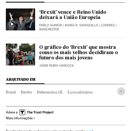
‘Brexit’ vence e Reino Unido
deixará a União Europeia
PABLO GUIMÓN
/
MARÍA R. SAHUQUILLO
| LONDRES /
MANCHESTER
O gráfico do ‘Brexit’ que mostra
como os mais velhos decidiram o
futuro dos mais jovens
JAIME RUBIO HANCOCK
ARQUIVADO EM
Brexit
Berlim
Referendos UE
Euroceticismo
Referendo
Eleições europeias
Unión política europea
Alemanha
Itália
Europa Central
França
Bélgica
Adere a
Mais informações
Europa Ocidental
Eleições
União Europeia
Ideologias
Organizações internacionais
Europa
Política