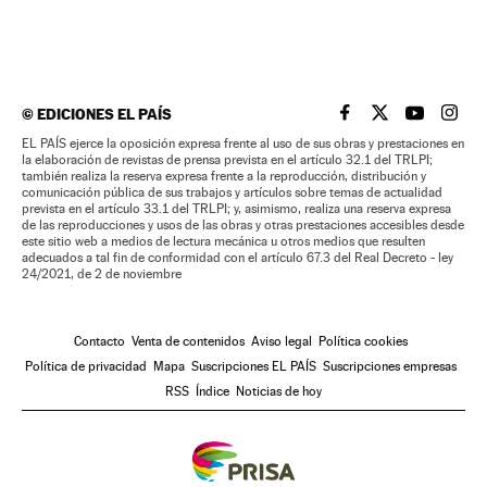
©
EDICIONES EL PAÍS
EL PAÍS BRASIL EN
EL PAÍS BRASI
EL PAÍS B
EL PA
EL PAÍS ejerce la oposición expresa frente al uso de sus obras y prestaciones en
la elaboración de revistas de prensa prevista en el artículo 32.1 del TRLPI;
también realiza la reserva expresa frente a la reproducción, distribución y
comunicación pública de sus trabajos y artículos sobre temas de actualidad
prevista en el artículo 33.1 del TRLPI; y, asimismo, realiza una reserva expresa
de las reproducciones y usos de las obras y otras prestaciones accesibles desde
este sitio web a medios de lectura mecánica u otros medios que resulten
adecuados a tal fin de conformidad con el artículo 67.3 del Real Decreto - ley
24/2021, de 2 de noviembre
Contacto
Venta de contenidos
Aviso legal
Política cookies
Política de privacidad
Mapa
Suscripciones EL PAÍS
Suscripciones empresas
RSS
Índice
Noticias de hoy