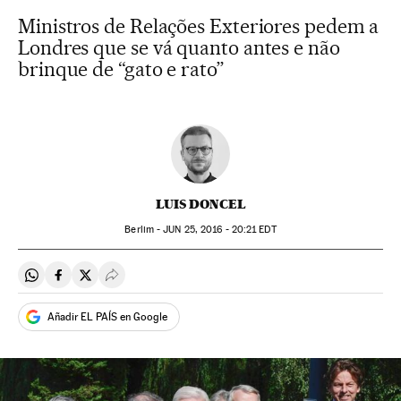
Ministros de Relações Exteriores pedem a
Londres que se vá quanto antes e não
brinque de “gato e rato”
LUIS DONCEL
Berlim -
JUN
25, 2016 - 20:21
EDT
Compartir en Whatsapp
Compartir en Facebook
Compartir en Twitter
Desplegar Redes Sociales
Añadir EL PAÍS en Google