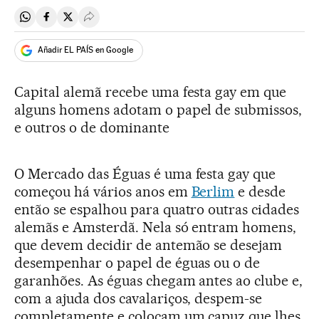
Compartir en Whatsapp
Compartir en Facebook
Compartir en Twitter
Desplegar Redes Sociales
Añadir EL PAÍS en Google
Capital alemã recebe uma festa gay em que
alguns homens adotam o papel de submissos,
e outros o de dominante
O Mercado das Éguas é uma festa gay que
começou há vários anos em
Berlim
e desde
então se espalhou para quatro outras cidades
alemãs e Amsterdã. Nela só entram homens,
que devem decidir de antemão se desejam
desempenhar o papel de éguas ou o de
garanhões. As éguas chegam antes ao clube e,
com a ajuda dos cavalariços, despem-se
completamente e colocam um capuz que lhes