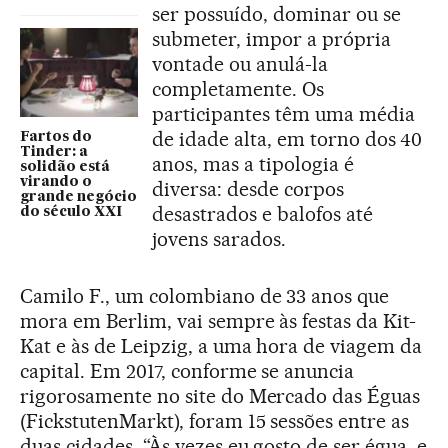
ser possuído, dominar ou se
submeter, impor a própria
vontade ou anulá-la
completamente. Os
participantes têm uma média
de idade alta, em torno dos 40
Fartos do
Tinder: a
anos, mas a tipologia é
solidão está
virando o
diversa: desde corpos
grande negócio
desastrados e balofos até
do século XXI
jovens sarados.
Camilo F., um colombiano de 33 anos que
mora em Berlim, vai sempre às festas da Kit-
Kat e às de Leipzig, a uma hora de viagem da
capital. Em 2017, conforme se anuncia
rigorosamente no site do Mercado das Éguas
(FickstutenMarkt), foram 15 sessões entre as
duas cidades. “Às vezes eu gosto de ser égua, e