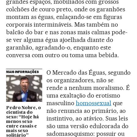
grandes espaços, mobiliados com grossos
colchões de couro preto, onde os garanhões
montam as éguas, enlaçando-se em figuras
corporais intermináveis. Mas também no
balcão do bar e nas zonas mais calmas pode-
se ver alguma égua ajoelhada diante do
garanhão, agradando-o, enquanto este
conversa com outro ou toma uma bebida.
O Mercado das Éguas, segundo
MAIS INFORMAÇÕES
os organizadores, não se
rende a nenhum moralismo. É
uma exaltação do erotismo
masculino
homossexual
que
Pedro Nobre, o
não renuncia ao primário, ao
cientista do
instintivo, ao atávico. Suas leis
sexo: “Hoje há
menos sexo
são uma versão edulcorada do
entre casais e
mais sexo
sadomasoquismo: possuir ou
solitário”