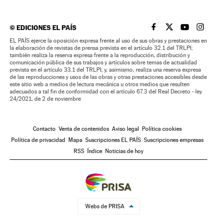
©
EDICIONES EL PAÍS
EL PAÍS BRASIL EN
EL PAÍS BRASI
EL PAÍS B
EL PA
EL PAÍS ejerce la oposición expresa frente al uso de sus obras y prestaciones en
la elaboración de revistas de prensa prevista en el artículo 32.1 del TRLPI;
también realiza la reserva expresa frente a la reproducción, distribución y
comunicación pública de sus trabajos y artículos sobre temas de actualidad
prevista en el artículo 33.1 del TRLPI; y, asimismo, realiza una reserva expresa
de las reproducciones y usos de las obras y otras prestaciones accesibles desde
este sitio web a medios de lectura mecánica u otros medios que resulten
adecuados a tal fin de conformidad con el artículo 67.3 del Real Decreto - ley
24/2021, de 2 de noviembre
Contacto
Venta de contenidos
Aviso legal
Política cookies
Política de privacidad
Mapa
Suscripciones EL PAÍS
Suscripciones empresas
RSS
Índice
Noticias de hoy
Webs de PRISA