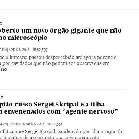
IO
berto um novo órgão gigante que não
 ao microscópio
RTÍN
|
APR 03, 2018 - 15:52
EDT
stício humano passou despercebido até agora porque é
 por cavidades que não podem ser observadas em
ório
EM
pião russo Sergei Skripal e a filha
m envenenados com “agente nervoso”
IMÓN
|
Londres
|
MAR 08, 2018 - 10:14
EST
enfatiza que Sergei Skripal, condenado por alta traição, foi
de tentativa de assassinato por envenenamento