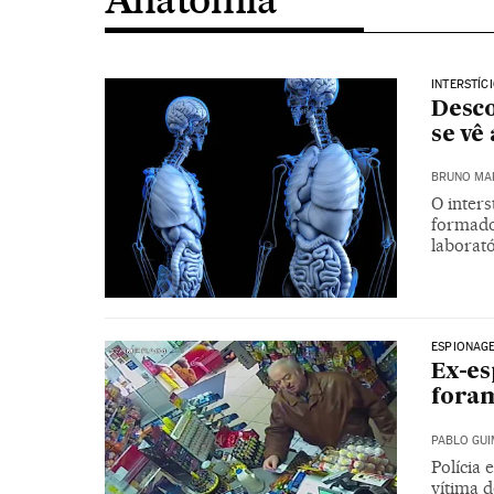
INTERSTÍC
Desco
se vê
BRUNO MA
O inter
formado
laborat
ESPIONAG
Ex-es
fora
PABLO GU
Polícia 
vítima 