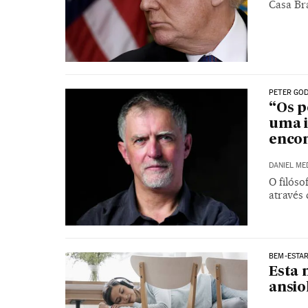
Casa Br
PETER GOD
“Os p
uma i
encon
DANIEL ME
O filóso
através
BEM-ESTA
Esta 
ansio