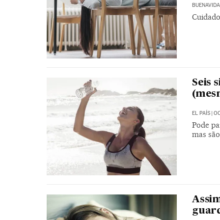
BUENAVIDA
Cuidado:
Seis 
(mesm
EL PAÍS
|
OC
Pode pa
mas são
Assim
guard