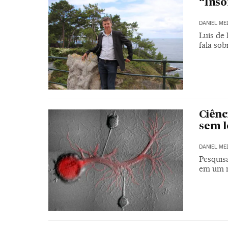
“Insô
DANIEL ME
Luis de
fala so
Ciênc
sem 
DANIEL ME
Pesquis
em um n