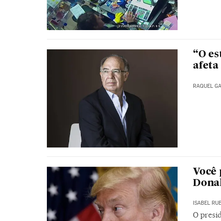
“O es
afeta
RAQUEL G
Você 
Dona
ISABEL RU
O presi