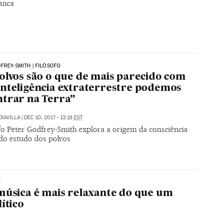
anca
FREY-SMITH | FILÓSOFO
olvos são o que de mais parecido com
nteligência extraterrestre podemos
trar na Terra”
DIAVILLA
|
DEC 10, 2017 - 13:18
EST
fo Peter Godfrey-Smith explora a origem da consciência
 do estudo dos polvos
R
música é mais relaxante do que um
lítico