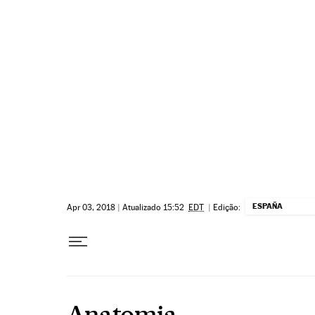
Pular para o conteúdo
ESPAÑA
Apr 03, 2018
|
Atualizado 15:52
EDT
|
Edição:
Anatomia