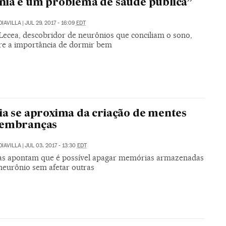
nia é um problema de saúde pública”
DIAVILLA
|
JUL 29, 2017 - 16:09
EDT
 Lecea, descobridor de neurônios que conciliam o sono,
bre a importância de dormir bem
ia se aproxima da criação de mentes
lembranças
DIAVILLA
|
JUL 03, 2017 - 13:30
EDT
as apontam que é possível apagar memórias armazenadas
eurônio sem afetar outras