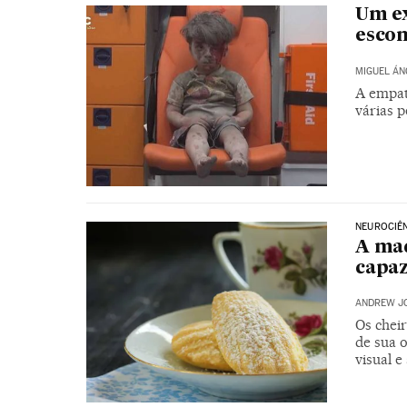
Um e
esco
MIGUEL ÁN
A empat
várias 
NEUROCIÊ
A mad
capaz
ANDREW J
Os chei
de sua 
visual e