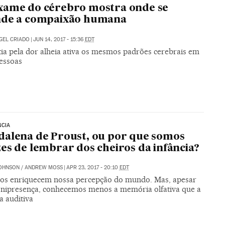
xame do cérebro mostra onde se
nde a compaixão humana
GEL CRIADO
|
JUN 14, 2017 - 15:36
EDT
ia pela dor alheia ativa os mesmos padrões cerebrais em
pessoas
NCIA
alena de Proust, ou por que somos
es de lembrar dos cheiros da infância?
OHNSON / ANDREW MOSS
|
APR 23, 2017 - 20:10
EDT
ros enriquecem nossa percepção do mundo. Mas, apesar
onipresença, conhecemos menos a memória olfativa que a
 a auditiva