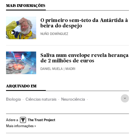
MAIS INFORMAÇÕES
O primeiro sem-teto da Antártida à
beira do despejo
NUÑO DOMÍNGUEZ
Saliva num envelope revela herança
de 2 milhões de euros
DANIEL MUELA
| MADRI
ARQUIVADO EM
Biologia
Ciências naturais
Neurociência
Sistema nervoso
Emoções
Psicologia
Anatomia
Bem-estar
Medicina
Estilo vida
Saúde
Ciência
Adere a
Mais informações
Neuronas
Cerebro