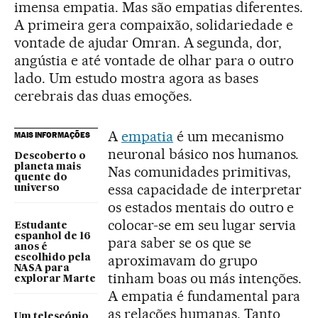
imensa empatia. Mas são empatias diferentes.
A primeira gera compaixão, solidariedade e
vontade de ajudar Omran. A segunda, dor,
angústia e até vontade de olhar para o outro
lado. Um estudo mostra agora as bases
cerebrais das duas emoções.
A
empatia
é um mecanismo
MAIS INFORMAÇÕES
neuronal básico nos humanos.
Descoberto o
planeta mais
Nas comunidades primitivas,
quente do
essa capacidade de interpretar
universo
os estados mentais do outro e
colocar-se em seu lugar servia
Estudante
espanhol de 16
para saber se os que se
anos é
aproximavam do grupo
escolhido pela
NASA para
tinham boas ou más intenções.
explorar Marte
A empatia é fundamental para
as relações humanas. Tanto
Um telescópio