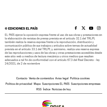
©
EDICIONES EL PAÍS
EL PAÍS BRASIL EN
EL PAÍS BRASI
EL PAÍS B
EL PA
EL PAÍS ejerce la oposición expresa frente al uso de sus obras y prestaciones en
la elaboración de revistas de prensa prevista en el artículo 32.1 del TRLPI;
también realiza la reserva expresa frente a la reproducción, distribución y
comunicación pública de sus trabajos y artículos sobre temas de actualidad
prevista en el artículo 33.1 del TRLPI; y, asimismo, realiza una reserva expresa
de las reproducciones y usos de las obras y otras prestaciones accesibles desde
este sitio web a medios de lectura mecánica u otros medios que resulten
adecuados a tal fin de conformidad con el artículo 67.3 del Real Decreto - ley
24/2021, de 2 de noviembre
Contacto
Venta de contenidos
Aviso legal
Política cookies
Política de privacidad
Mapa
Suscripciones EL PAÍS
Suscripciones empresas
RSS
Índice
Noticias de hoy