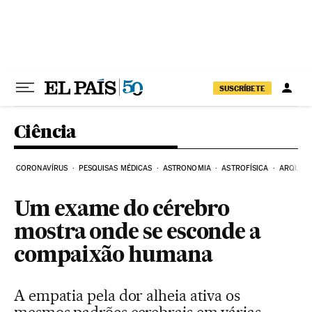
Pular para o conteúdo
SUSCRÍBETE
Ciência
CORONAVÍRUS
PESQUISAS MÉDICAS
ASTRONOMIA
ASTROFÍSICA
ARQUEO
Um exame do cérebro
mostra onde se esconde a
compaixão humana
A empatia pela dor alheia ativa os