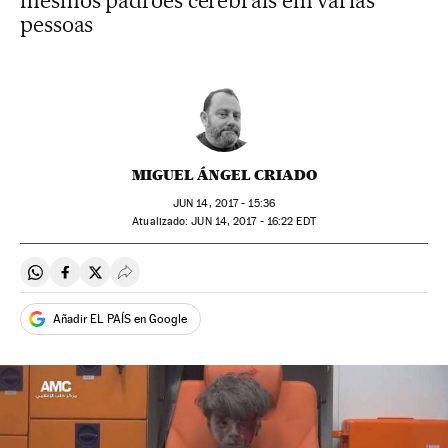
mesmos padrões cerebrais em várias
pessoas
MIGUEL ÁNGEL CRIADO
JUN
14, 2017 - 15:36
atualizado:
JUN
14, 2017 - 16:22
EDT
Compartir en Whatsapp
Compartir en Facebook
Compartir en Twitter
Desplegar Redes Sociales
Añadir EL PAÍS en Google