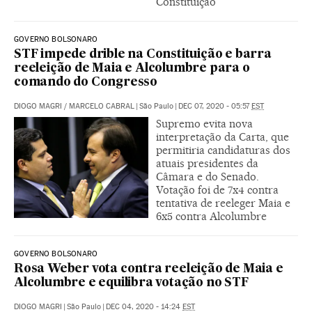
Constituição
GOVERNO BOLSONARO
STF impede drible na Constituição e barra
reeleição de Maia e Alcolumbre para o
comando do Congresso
DIOGO MAGRI
/
MARCELO CABRAL
|
São Paulo
|
DEC 07, 2020 - 05:57
EST
Supremo evita nova
interpretação da Carta, que
permitiria candidaturas dos
atuais presidentes da
Câmara e do Senado.
Votação foi de 7x4 contra
tentativa de reeleger Maia e
6x5 contra Alcolumbre
GOVERNO BOLSONARO
Rosa Weber vota contra reeleição de Maia e
Alcolumbre e equilibra votação no STF
DIOGO MAGRI
|
São Paulo
|
DEC 04, 2020 - 14:24
EST