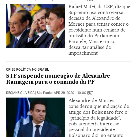
Rafael Mafei, da USP, diz que
Supremo usa controversa
decisão de Alexandre de
Moraes para tentar conter o
presidente num cenário de
omissão do Parlamento.
Para ele, Maia erra ao
descartar análise de
impeachment
CRISE POLÍTICA NO BRASIL
STF suspende nomeação de Alexandre
Ramagem para o comando da PF
REGIANE OLIVEIRA
|
São Paulo
|
APR 29, 2020 - 10:00
EDT
Alexandre de Moraes
considerou que indicação de
amigo dos Bolsonaro fere o
“princípio da legalidade”,
pois atenderia interesse
pessoal do presidente.
Bolsonaro diz, no entanto,