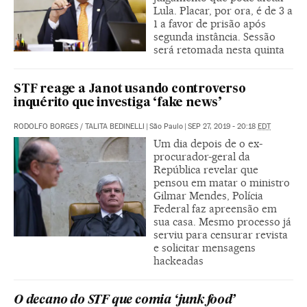
Lula. Placar, por ora, é de 3 a
1 a favor de prisão após
segunda instância. Sessão
será retomada nesta quinta
STF reage a Janot usando controverso
inquérito que investiga ‘fake news’
RODOLFO BORGES
/
TALITA BEDINELLI
|
São Paulo
|
SEP 27, 2019 - 20:18
EDT
Um dia depois de o ex-
procurador-geral da
República revelar que
pensou em matar o ministro
Gilmar Mendes, Polícia
Federal faz apreensão em
sua casa. Mesmo processo já
serviu para censurar revista
e solicitar mensagens
hackeadas
O decano do STF que comia ‘junk food’