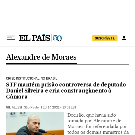
Pular para o conteúdo
SUSCRÍBETE
Alexandre de Moraes
CRISE INSTITUCIONAL NO BRASIL
STF mantém prisão controversa de deputado
Daniel Silveira e cria constrangimento à
Câmara
GIL ALESSI
|
São Paulo
|
FEB 17, 2021 - 13:31
EST
Decisão, que havia sido
tomada por Alexandre de
Moraes, foi referendada por
todos os demais ministros da