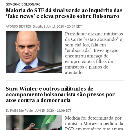
GOVERNO BOLSONARO
Maioria do STF dá sinal verde ao inquérito das
‘fake news’ e eleva pressão sobre Bolsonaro
AFONSO BENITES
|
Brasília
|
JUN 17, 2020 - 20:54
EDT
Presidente diz que ministros
da Corte "estão abusando" e,
sem citá-los, fala em
"emboscada". Investigação
encontrou ameaça de
estupro contra filhas de
ministros e planos de
atentado
Sara Winter e outros militantes de
acampamento bolsonarista são presos por
atos contra a democracia
EL PAÍS
|
São Paulo
|
JUN 15, 2020 - 12:09
EDT
Medida foi determinada por
ministro Moraes a pedido da
PGR em inquérito que apura