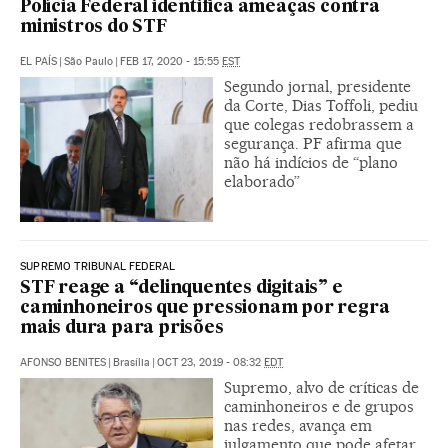
Polícia Federal identifica ameaças contra
ministros do STF
EL PAÍS
|
São Paulo
|
FEB 17, 2020 - 15:55
EST
Segundo jornal, presidente
da Corte, Dias Toffoli, pediu
que colegas redobrassem a
segurança. PF afirma que
não há indícios de “plano
elaborado”
SUPREMO TRIBUNAL FEDERAL
STF reage a “delinquentes digitais” e
caminhoneiros que pressionam por regra
mais dura para prisões
AFONSO BENITES
|
Brasília
|
OCT 23, 2019 - 08:32
EDT
Supremo, alvo de críticas de
caminhoneiros e de grupos
nas redes, avança em
julgamento que pode afetar