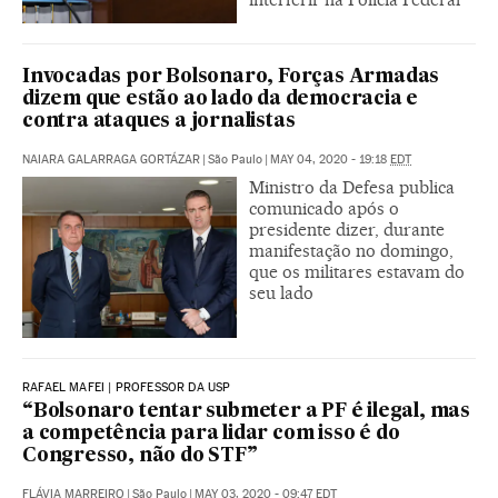
Invocadas por Bolsonaro, Forças Armadas
dizem que estão ao lado da democracia e
contra ataques a jornalistas
NAIARA GALARRAGA GORTÁZAR
|
São Paulo
|
MAY 04, 2020 - 19:18
EDT
Ministro da Defesa publica
comunicado após o
presidente dizer, durante
manifestação no domingo,
que os militares estavam do
seu lado
RAFAEL MAFEI | PROFESSOR DA USP
“Bolsonaro tentar submeter a PF é ilegal, mas
a competência para lidar com isso é do
Congresso, não do STF”
FLÁVIA MARREIRO
|
São Paulo
|
MAY 03, 2020 - 09:47
EDT