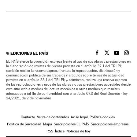
©
EDICIONES EL PAÍS
EL PAÍS BRASIL EN
EL PAÍS BRASI
EL PAÍS B
EL PA
EL PAÍS ejerce la oposición expresa frente al uso de sus obras y prestaciones en
la elaboración de revistas de prensa prevista en el artículo 32.1 del TRLPI;
también realiza la reserva expresa frente a la reproducción, distribución y
comunicación pública de sus trabajos y artículos sobre temas de actualidad
prevista en el artículo 33.1 del TRLPI; y, asimismo, realiza una reserva expresa
de las reproducciones y usos de las obras y otras prestaciones accesibles desde
este sitio web a medios de lectura mecánica u otros medios que resulten
adecuados a tal fin de conformidad con el artículo 67.3 del Real Decreto - ley
24/2021, de 2 de noviembre
Contacto
Venta de contenidos
Aviso legal
Política cookies
Política de privacidad
Mapa
Suscripciones EL PAÍS
Suscripciones empresas
RSS
Índice
Noticias de hoy