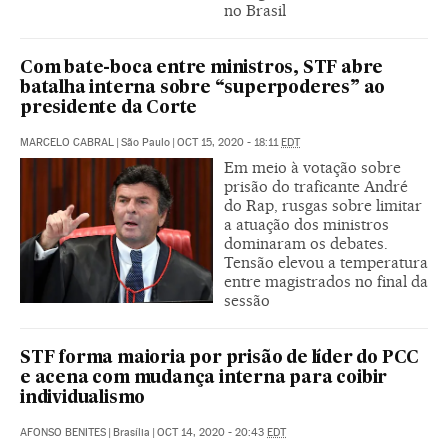
no Brasil
Com bate-boca entre ministros, STF abre
batalha interna sobre “superpoderes” ao
presidente da Corte
MARCELO CABRAL
|
São Paulo
|
OCT 15, 2020 - 18:11
EDT
Em meio à votação sobre
prisão do traficante André
do Rap, rusgas sobre limitar
a atuação dos ministros
dominaram os debates.
Tensão elevou a temperatura
entre magistrados no final da
sessão
STF forma maioria por prisão de líder do PCC
e acena com mudança interna para coibir
individualismo
AFONSO BENITES
|
Brasília
|
OCT 14, 2020 - 20:43
EDT