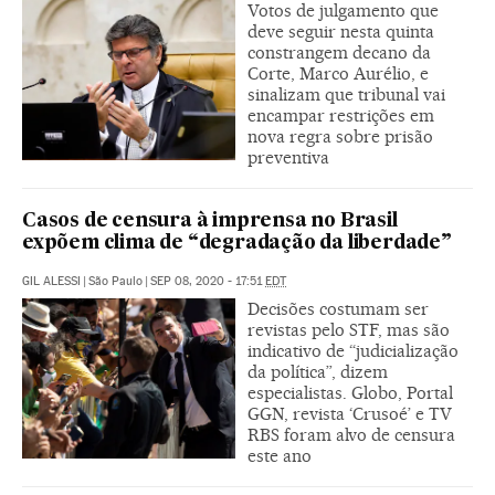
Votos de julgamento que
deve seguir nesta quinta
constrangem decano da
Corte, Marco Aurélio, e
sinalizam que tribunal vai
encampar restrições em
nova regra sobre prisão
preventiva
Casos de censura à imprensa no Brasil
expõem clima de “degradação da liberdade”
GIL ALESSI
|
São Paulo
|
SEP 08, 2020 - 17:51
EDT
Decisões costumam ser
revistas pelo STF, mas são
indicativo de “judicialização
da política”, dizem
especialistas. Globo, Portal
GGN, revista ‘Crusoé’ e TV
RBS foram alvo de censura
este ano