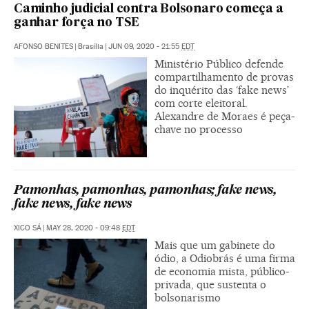
Caminho judicial contra Bolsonaro começa a
ganhar força no TSE
AFONSO BENITES
|
Brasília
|
JUN 09, 2020 - 21:55
EDT
Ministério Público defende
compartilhamento de provas
do inquérito das ‘fake news’
com corte eleitoral.
Alexandre de Moraes é peça-
chave no processo
Pamonhas, pamonhas, pamonhas; fake news,
fake news, fake news
XICO SÁ
|
MAY 28, 2020 - 09:48
EDT
Mais que um gabinete do
ódio, a Odiobrás é uma firma
de economia mista, público-
privada, que sustenta o
bolsonarismo