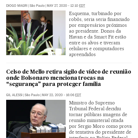
DIOGO MAGRI
|
São Paulo
|
MAY 27, 2020 - 12:10
EDT
Esquema, turbinado por
robôs, seria seria financiado
por empresários próximos
ao presidente. Donos da
Havan e da Smart Fit estão
entre os alvos e tiveram
celulares e computadores
apreendidos
Celso de Mello retira sigilo de vídeo de reunião
onde Bolsonaro menciona trocas na
“segurança” para proteger família
GIL ALESSI
|
São Paulo
|
MAY 22, 2020 - 16:06
EDT
Ministro do Supremo
Tribunal Federal decidiu
tornar públicas imagens de
reunião ministerial citada
por Sergio Moro como prova
de tentativa do presidente de
interferir na Polícia Federal