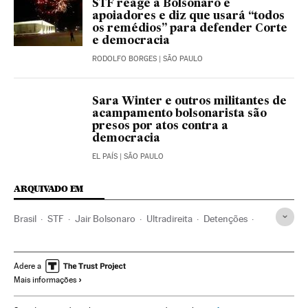
STF reage a Bolsonaro e
apoiadores e diz que usará “todos
os remédios” para defender Corte
e democracia
RODOLFO BORGES
| SÃO PAULO
Sara Winter e outros militantes de
acampamento bolsonarista são
presos por atos contra a
democracia
EL PAÍS
| SÃO PAULO
ARQUIVADO EM
Brasil
STF
Jair Bolsonaro
Ultradireita
Detenções
Femen
Política
Alexandre de Moraes
Feminismo
Protestos sociais
Adere a
Mais informações