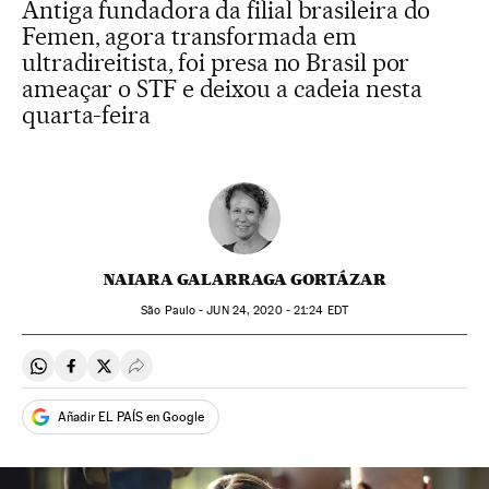
Antiga fundadora da filial brasileira do
Femen, agora transformada em
ultradireitista, foi presa no Brasil por
ameaçar o STF e deixou a cadeia nesta
quarta-feira
NAIARA GALARRAGA GORTÁZAR
São Paulo -
JUN
24, 2020 - 21:24
EDT
Compartir en Whatsapp
Compartir en Facebook
Compartir en Twitter
Desplegar Redes Sociales
Añadir EL PAÍS en Google