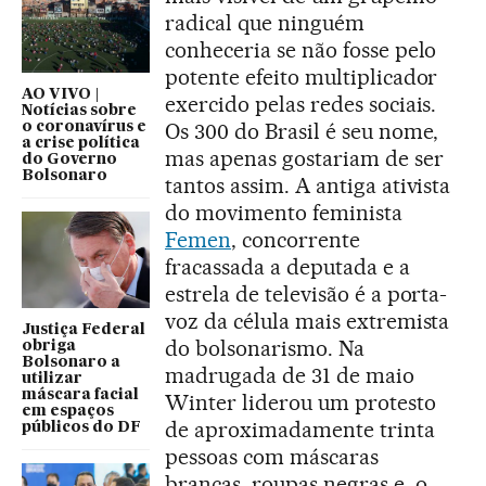
radical que ninguém
conheceria se não fosse pelo
potente efeito multiplicador
AO VIVO |
exercido pelas redes sociais.
Notícias sobre
Os 300 do Brasil é seu nome,
o coronavírus e
a crise política
mas apenas gostariam de ser
do Governo
Bolsonaro
tantos assim. A antiga ativista
do movimento feminista
Femen
, concorrente
fracassada a deputada e a
estrela de televisão é a porta-
voz da célula mais extremista
Justiça Federal
do bolsonarismo. Na
obriga
Bolsonaro a
madrugada de 31 de maio
utilizar
máscara facial
Winter liderou um protesto
em espaços
de aproximadamente trinta
públicos do DF
pessoas com máscaras
brancas, roupas negras e, o