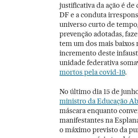
justificativa da ação é d
DF e a conduta irrespon
universo curto de tempo,
prevenção adotadas, faze
tem um dos mais baixos n
incremento deste infausto 
unidade federativa som
mortos pela covid-19
.
No último dia 15 de junh
ministro da Educação A
máscara enquanto conver
manifestantes na Esplana
o máximo previsto da pun