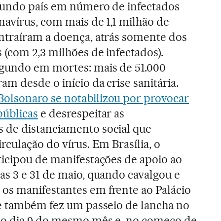
egundo país em número de infectados
navírus, com mais de 1,1 milhão de
ntraíram a doença, atrás somente dos
(com 2,3 milhões de infectados).
gundo em mortes: mais de 51.000
m desde o início da crise sanitária.
Bolsonaro se notabilizou por provocar
úblicas
e desrespeitar as
de distanciamento social que
rculação do vírus. Em Brasília, o
ticipou de manifestações de apoio ao
as 3 e 31 de maio, quando cavalgou e
s manifestantes em frente ao Palácio
le também fez um passeio de lancha no
o dia 9 do mesmo mês e, no começo de