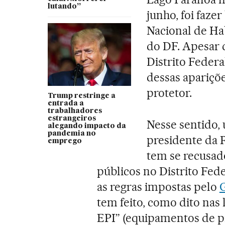
lutando”
junho, foi faze
Nacional de Ha
do DF. Apesar 
Distrito Feder
dessas apariçõ
protetor.
Trump restringe a
entrada a
trabalhadores
estrangeiros
Nesse sentido, 
alegando impacto da
pandemia no
presidente da R
emprego
tem se recusado
públicos no Distrito Fed
as regras impostas pelo
G
tem feito, como dito nas l
EPI” (equipamentos de pr