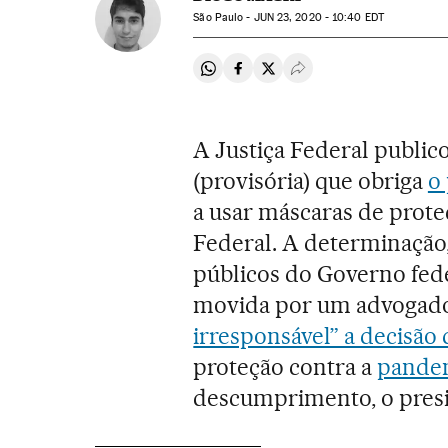
São Paulo -
JUN
23, 2020 - 10:40
EDT
Compartir en Whatsapp
Compartir en Facebook
Compartir en Twitter
Desplegar Redes Soci
A Justiça Federal publico
(provisória) que obriga
o
a usar máscaras de prote
Federal. A determinação,
públicos do Governo fede
movida por um advogado 
irresponsável” a decisão
proteção contra a
pandem
descumprimento, o presi