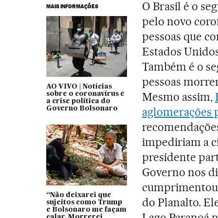
O Brasil é o s
MAIS INFORMAÇÕES
pelo novo coro
pessoas que co
Estados Unidos 
Também é o se
pessoas morrera
AO VIVO | Notícias
Mesmo assim,
sobre o coronavírus e
a crise política do
Governo Bolsonaro
aglomerações p
recomendações 
impediriam a ci
presidente par
Governo nos di
cumprimentou o
“Não deixarei que
do Planalto. E
sujeitos como Trump
e Bolsonaro me façam
Lago Paranoá n
calar. Morrerei