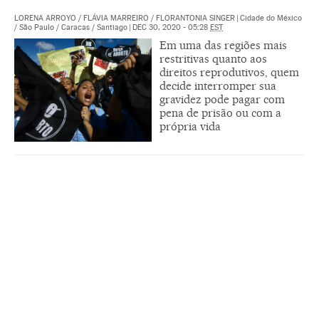
LORENA ARROYO
/
FLÁVIA MARREIRO
/
FLORANTONIA SINGER
|
Cidade do México
/ São Paulo / Caracas / Santiago
|
DEC 30, 2020 - 05:28
EST
Em uma das regiões mais
restritivas quanto aos
direitos reprodutivos, quem
decide interromper sua
gravidez pode pagar com
pena de prisão ou com a
própria vida