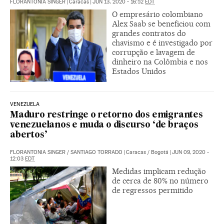
FLORANTONIA SINGER
|
Caracas
|
JUN 13, 2020 - 16:52
EDT
O empresário colombiano
Alex Saab se beneficiou com
grandes contratos do
chavismo e é investigado por
corrupção e lavagem de
dinheiro na Colômbia e nos
Estados Unidos
VENEZUELA
Maduro restringe o retorno dos emigrantes
venezuelanos e muda o discurso ‘de braços
abertos’
FLORANTONIA SINGER
/
SANTIAGO TORRADO
|
Caracas / Bogotá
|
JUN 09, 2020 -
12:03
EDT
Medidas implicam redução
de cerca de 80% no número
de regressos permitido