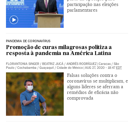
participação nas eleições
parlamentares
PANDEMIA DE CORONAVÍRUS
Promoção de curas milagrosas politiza a
resposta à pandemia na América Latina
FLORANTONIA SINGER
/
BEATRIZ JUCÁ
/
ANDRÉS RODRÍGUEZ
|
Caracas / São
Paulo / Cochabamba / Guayaquil / Cidade do México
|
AUG 27, 2020 - 18:47
EDT
Falsas soluções contra o
coronavírus se multiplicam, e
alguns líderes se aferram a
remédios de eficácia não
comprovada