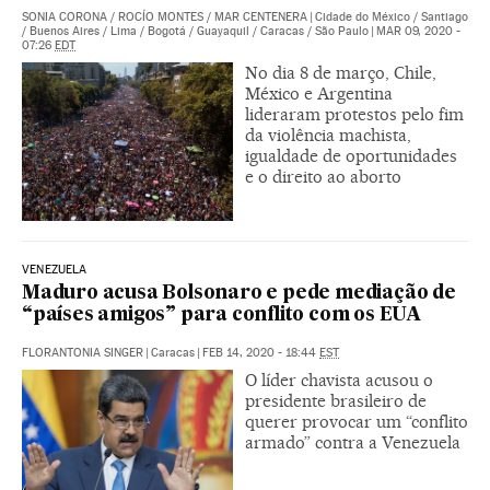
SONIA CORONA
/
ROCÍO MONTES
/
MAR CENTENERA
|
Cidade do México / Santiago
/ Buenos Aires / Lima / Bogotá / Guayaquil / Caracas / São Paulo
|
MAR 09, 2020 -
07:26
EDT
No dia 8 de março, Chile,
México e Argentina
lideraram protestos pelo fim
da violência machista,
igualdade de oportunidades
e o direito ao aborto
VENEZUELA
Maduro acusa Bolsonaro e pede mediação de
“países amigos” para conflito com os EUA
FLORANTONIA SINGER
|
Caracas
|
FEB 14, 2020 - 18:44
EST
O líder chavista acusou o
presidente brasileiro de
querer provocar um “conflito
armado” contra a Venezuela