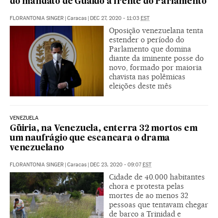
do mandato de Guaidó à frente do Parlamento
FLORANTONIA SINGER
|
Caracas
|
DEC 27, 2020 - 11:03
EST
Oposição venezuelana tenta
estender o período do
Parlamento que domina
diante da iminente posse do
novo, formado por maioria
chavista nas polêmicas
eleições deste mês
VENEZUELA
Güiria, na Venezuela, enterra 32 mortos em
um naufrágio que escancara o drama
venezuelano
FLORANTONIA SINGER
|
Caracas
|
DEC 23, 2020 - 09:07
EST
Cidade de 40.000 habitantes
chora e protesta pelas
mortes de ao menos 32
pessoas que tentavam chegar
de barco a Trinidad e