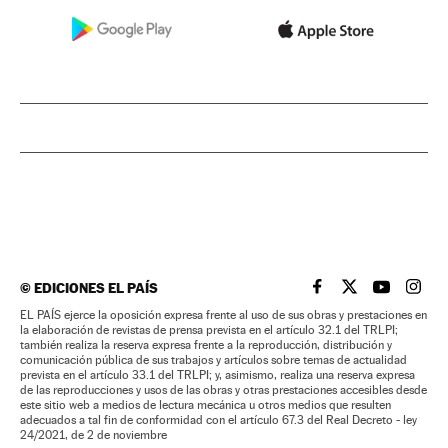
©
EDICIONES EL PAÍS
EL PAÍS BRASIL EN
EL PAÍS BRASI
EL PAÍS B
EL PA
EL PAÍS ejerce la oposición expresa frente al uso de sus obras y prestaciones en
la elaboración de revistas de prensa prevista en el artículo 32.1 del TRLPI;
también realiza la reserva expresa frente a la reproducción, distribución y
comunicación pública de sus trabajos y artículos sobre temas de actualidad
prevista en el artículo 33.1 del TRLPI; y, asimismo, realiza una reserva expresa
de las reproducciones y usos de las obras y otras prestaciones accesibles desde
este sitio web a medios de lectura mecánica u otros medios que resulten
adecuados a tal fin de conformidad con el artículo 67.3 del Real Decreto - ley
24/2021, de 2 de noviembre