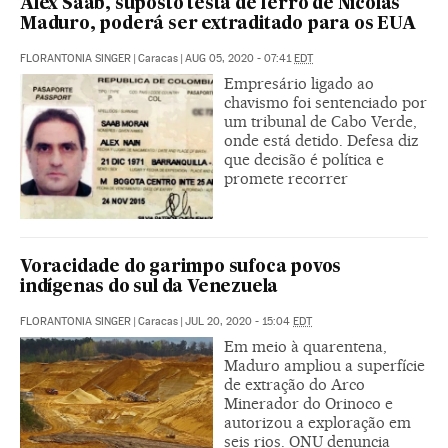
Alex Saab, suposto testa de ferro de Nicolás
Maduro, poderá ser extraditado para os EUA
FLORANTONIA SINGER
|
Caracas
|
AUG 05, 2020 - 07:41
EDT
Empresário ligado ao
chavismo foi sentenciado por
um tribunal de Cabo Verde,
onde está detido. Defesa diz
que decisão é política e
promete recorrer
Voracidade do garimpo sufoca povos
indígenas do sul da Venezuela
FLORANTONIA SINGER
|
Caracas
|
JUL 20, 2020 - 15:04
EDT
Em meio à quarentena,
Maduro ampliou a superfície
de extração do Arco
Minerador do Orinoco e
autorizou a exploração em
seis rios. ONU denuncia