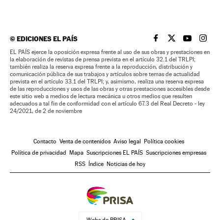
©
EDICIONES EL PAÍS
EL PAÍS BRASIL EN
EL PAÍS BRASI
EL PAÍS B
EL PA
EL PAÍS ejerce la oposición expresa frente al uso de sus obras y prestaciones en
la elaboración de revistas de prensa prevista en el artículo 32.1 del TRLPI;
también realiza la reserva expresa frente a la reproducción, distribución y
comunicación pública de sus trabajos y artículos sobre temas de actualidad
prevista en el artículo 33.1 del TRLPI; y, asimismo, realiza una reserva expresa
de las reproducciones y usos de las obras y otras prestaciones accesibles desde
este sitio web a medios de lectura mecánica u otros medios que resulten
adecuados a tal fin de conformidad con el artículo 67.3 del Real Decreto - ley
24/2021, de 2 de noviembre
Contacto
Venta de contenidos
Aviso legal
Política cookies
Política de privacidad
Mapa
Suscripciones EL PAÍS
Suscripciones empresas
RSS
Índice
Noticias de hoy