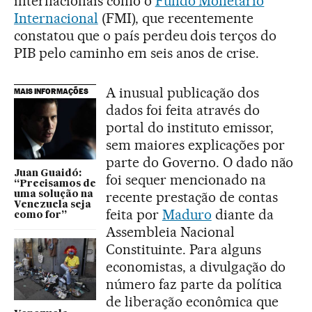
internacionais como o
Fundo Monetário
Internacional
(FMI), que recentemente
constatou que o país perdeu dois terços do
PIB pelo caminho em seis anos de crise.
A inusual publicação dos
MAIS INFORMAÇÕES
dados foi feita através do
portal do instituto emissor,
sem maiores explicações por
parte do Governo. O dado não
Juan Guaidó:
foi sequer mencionado na
“Precisamos de
recente prestação de contas
uma solução na
Venezuela seja
feita por
Maduro
diante da
como for”
Assembleia Nacional
Constituinte. Para alguns
economistas, a divulgação do
número faz parte da política
de liberação econômica que