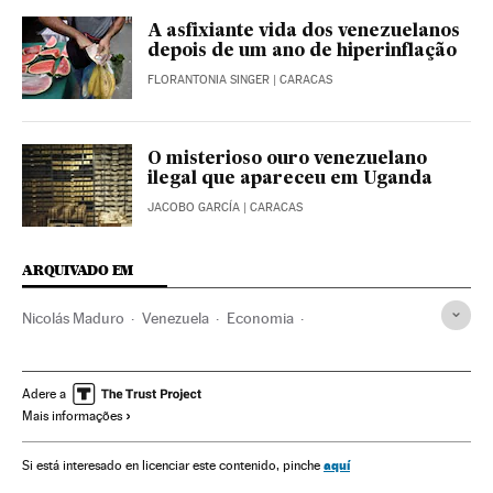
A asfixiante vida dos venezuelanos
depois de um ano de hiperinflação
FLORANTONIA SINGER
| CARACAS
O misterioso ouro venezuelano
ilegal que apareceu em Uganda
JACOBO GARCÍA
| CARACAS
ARQUIVADO EM
Nicolás Maduro
Venezuela
Economia
Indicadores econômicos
Inflação
Dólar
Preços
Alimentos
FMI
Moeda
Adere a
Mais informações
aquí
Si está interesado en licenciar este contenido, pinche