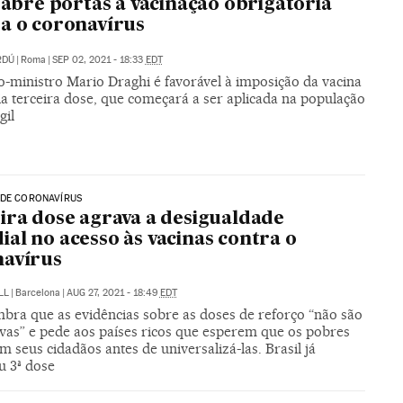
a abre portas à vacinação obrigatória
a o coronavírus
RDÚ
|
Roma
|
SEP 02, 2021 - 18:33
EDT
o-ministro Mario Draghi é favorável à imposição da vacina
a terceira dose, que começará a ser aplicada na população
gil
 DE CORONAVÍRUS
ira dose agrava a desigualdade
al no acesso às vacinas contra o
navírus
LL
|
Barcelona
|
AUG 27, 2021 - 18:49
EDT
bra que as evidências sobre as doses de reforço “não são
ivas” e pede aos países ricos que esperem que os pobres
 seus cidadãos antes de universalizá-las. Brasil já
u 3ª dose