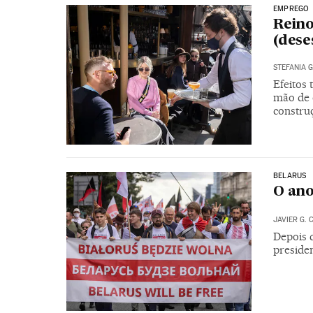
EMPREGO
Reino
(des
STEFANIA G
Efeitos 
mão de 
constru
BELARUS
O ano
JAVIER G. 
Depois 
preside