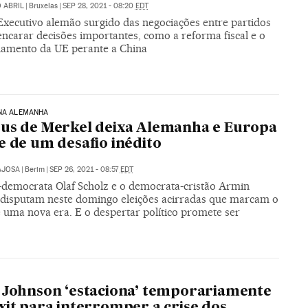
 ABRIL
|
Bruxelas
|
SEP 28, 2021 - 08:20
EDT
Executivo alemão surgido das negociações entre partidos
encarar decisões importantes, como a reforma fiscal e o
namento da UE perante a China
 NA ALEMANHA
us de Merkel deixa Alemanha e Europa
e de um desafio inédito
AJOSA
|
Berim
|
SEP 26, 2021 - 08:57
EDT
l-democrata Olaf Scholz e o democrata-cristão Armin
 disputam neste domingo eleições acirradas que marcam o
e uma nova era. E o despertar político promete ser
 Johnson ‘estaciona’ temporariamente
xit para interromper a crise dos