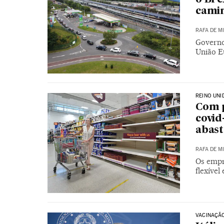
cami
RAFA DE M
Governo
União Eu
REINO UNI
Com p
covid
abast
RAFA DE M
Os empr
flexíve
VACINAÇÃO