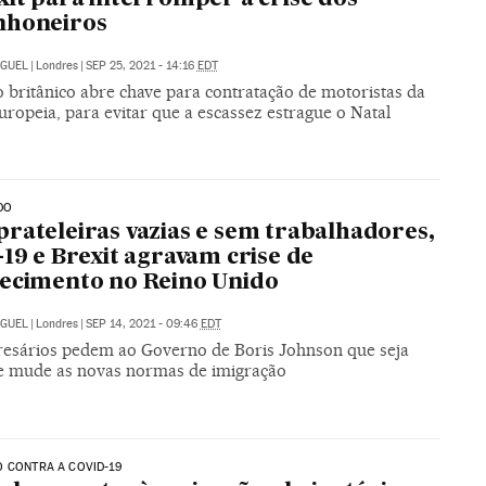
nhoneiros
IGUEL
|
Londres
|
SEP 25, 2021 - 14:16
EDT
 britânico abre chave para contratação de motoristas da
ropeia, para evitar que a escassez estrague o Natal
DO
rateleiras vazias e sem trabalhadores,
-19 e Brexit agravam crise de
ecimento no Reino Unido
IGUEL
|
Londres
|
SEP 14, 2021 - 09:46
EDT
esários pedem ao Governo de Boris Johnson que seja
l e mude as novas normas de imigração
 CONTRA A COVID-19