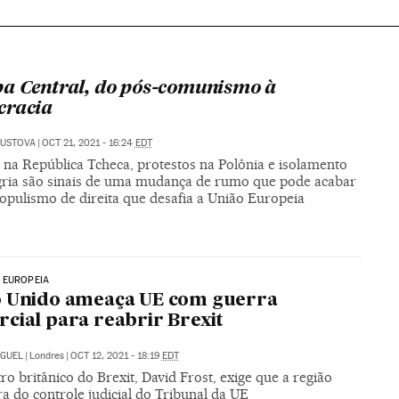
a Central, do pós-comunismo à
cracia
GUSTOVA
|
OCT 21, 2021 - 16:24
EDT
 na República Tcheca, protestos na Polônia e isolamento
ria são sinais de uma mudança de rumo que pode acabar
opulismo de direita que desafia a União Europeia
 EUROPEIA
o Unido ameaça UE com guerra
cial para reabrir Brexit
IGUEL
|
Londres
|
OCT 12, 2021 - 18:19
EDT
ro britânico do Brexit, David Frost, exige que a região
ra do controle judicial do Tribunal da UE