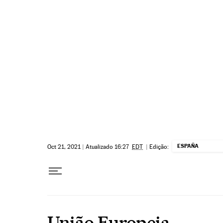
Pular para o conteúdo
ESPAÑA
Oct 21, 2021
|
Atualizado 16:27
EDT
|
Edição:
União Europeia