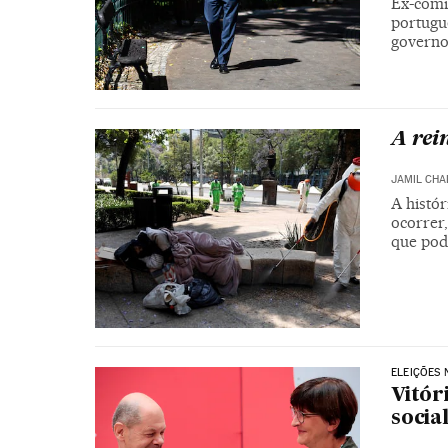
Ex-comis
portugu
governos
A rei
JAMIL CHA
A histó
ocorrer
que pode
ELEIÇÕES
Vitór
socia