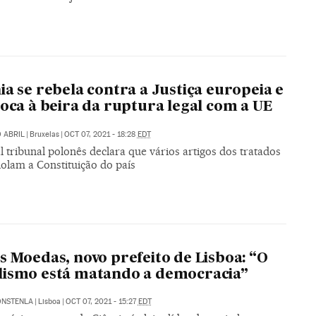
ia se rebela contra a Justiça europeia e
loca à beira da ruptura legal com a UE
 ABRIL
|
Bruxelas
|
OCT 07, 2021 - 18:28
EDT
l tribunal polonês declara que vários artigos dos tratados
olam a Constituição do país
s Moedas, novo prefeito de Lisboa: “O
ismo está matando a democracia”
ONSTENLA
|
Lisboa
|
OCT 07, 2021 - 15:27
EDT