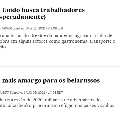
 Unido busca trabalhadores
esperadamente)
. ARIAS
|
Londres
|
AUG 12, 2021 - 09:08
EDT
trabalhistas do Brexit e da pandemia agravam a falta de
obra em alguns setores como gastronomia, transporte e
ção
 mais amargo para os belarussos
CUESTA
|
Varsóvia
|
AUG 09, 2021 - 14:54
EDT
da repressão de 2020, milhares de adversários do
nte Lukashenko procuraram refúgio nos países vizinhos