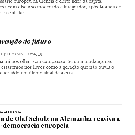
sário europeu da Ciência é eleito líder da capital
esa com discurso moderado e integrador, após 14 anos de
 socialistas
nvenção do futuro
DE
|
SEP 28, 2021 - 13:54
EDT
ria irá nos olhar sem compaixão. Se uma mudança não
, estaremos nos livros como a geração que não ouviu o
 ter sido um último sinal de alerta
 NA ALEMANHA
ia de Olaf Scholz na Alemanha reaviva a
l-democracia europeia