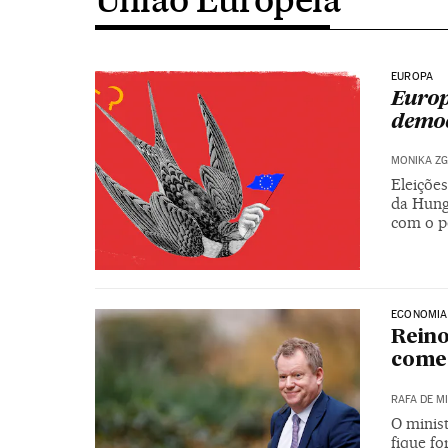
EUROPA
Europ
demo
MONIKA Z
Eleições
da Hung
com o p
ECONOMIA
Rein
comer
RAFA DE M
O minist
fique fo