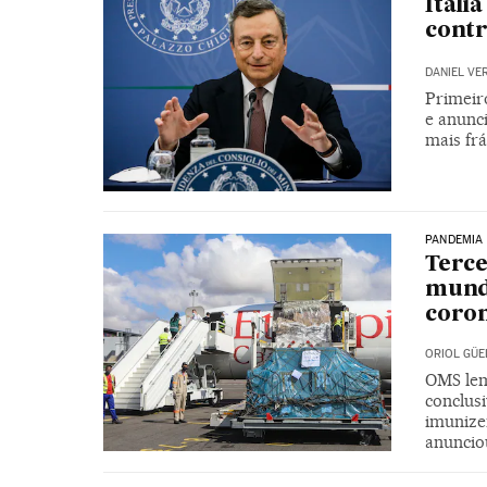
Itáli
contr
DANIEL VE
Primeir
e anunci
mais frá
PANDEMIA
Terce
mundi
coro
ORIOL GÜE
OMS lem
conclus
imunizem
anuncio