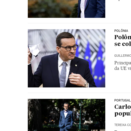
POLÔNIA
Polôn
se co
GUILLERMO
Principa
da UE vi
PORTUGAL
Carlo
popul
TEREIXA C