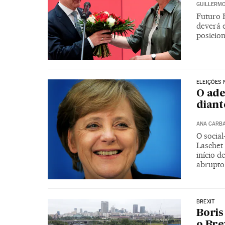
GUILLERMO
Futuro 
deverá 
posicio
ELEIÇÕES
O ade
diant
ANA CARB
O socia
Laschet
início d
abrupto
BREXIT
Boris
o Bre