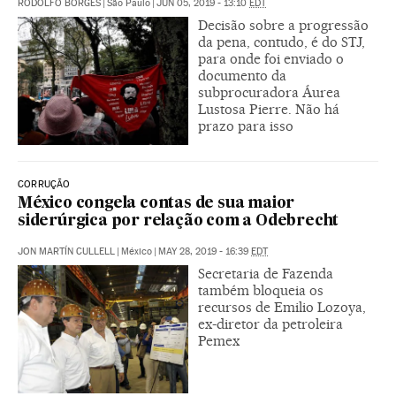
RODOLFO BORGES
|
São Paulo
|
JUN 05, 2019 - 13:10
EDT
Decisão sobre a progressão
da pena, contudo, é do STJ,
para onde foi enviado o
documento da
subprocuradora Áurea
Lustosa Pierre. Não há
prazo para isso
CORRUÇÃO
México congela contas de sua maior
siderúrgica por relação com a Odebrecht
JON MARTÍN CULLELL
|
México
|
MAY 28, 2019 - 16:39
EDT
Secretaria de Fazenda
também bloqueia os
recursos de Emilio Lozoya,
ex-diretor da petroleira
Pemex