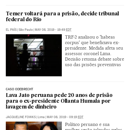
Temer voltará para a prisão, decide tribunal
federal do Rio
EL PAÍS
|
São Paulo
|
MAY 08, 2019 - 19:49
EDT
TRF-2 analisou o 'habeas
corpus' que beneficiava ex-
presidente. Medida afeta seu
assessor coronel Lima.
Decisão retoma debate sobre
uso das prisões preventivas
CASO ODEBRECHT
Lava Jato peruana pede 20 anos de prisão
para o ex-presidente Ollanta Humala por
lavagem de dinheiro
JACQUELINE FOWKS
|
Lima
|
MAY 08, 2019 - 09:19
EDT
Político peruano e sua
mulher serão julgados pelos