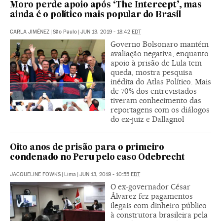
Moro perde apoio após ‘The Intercept’, mas
ainda é o político mais popular do Brasil
CARLA JIMÉNEZ
|
São Paulo
|
JUN 13, 2019 - 18:42
EDT
Governo Bolsonaro mantém
avaliação negativa, enquanto
apoio à prisão de Lula tem
queda, mostra pesquisa
inédita do Atlas Político. Mais
de 70% dos entrevistados
tiveram conhecimento das
reportagens com os diálogos
do ex-juiz e Dallagnol
Oito anos de prisão para o primeiro
condenado no Peru pelo caso Odebrecht
JACQUELINE FOWKS
|
Lima
|
JUN 13, 2019 - 10:55
EDT
O ex-governador César
Álvarez fez pagamentos
ilegais com dinheiro público
à construtora brasileira pela