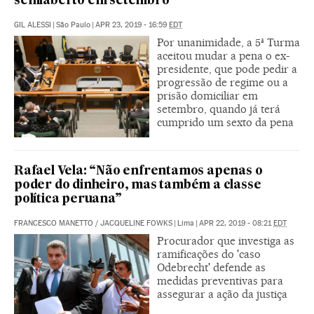
semiaberto em setembro
GIL ALESSI
|
São Paulo
|
APR 23, 2019 - 16:59
EDT
Por unanimidade, a 5ª Turma
aceitou mudar a pena o ex-
presidente, que pode pedir a
progressão de regime ou a
prisão domiciliar em
setembro, quando já terá
cumprido um sexto da pena
Rafael Vela: “Não enfrentamos apenas o
poder do dinheiro, mas também a classe
política peruana”
FRANCESCO MANETTO
/
JACQUELINE FOWKS
|
Lima
|
APR 22, 2019 - 08:21
EDT
Procurador que investiga as
ramificações do 'caso
Odebrecht' defende as
medidas preventivas para
assegurar a ação da justiça