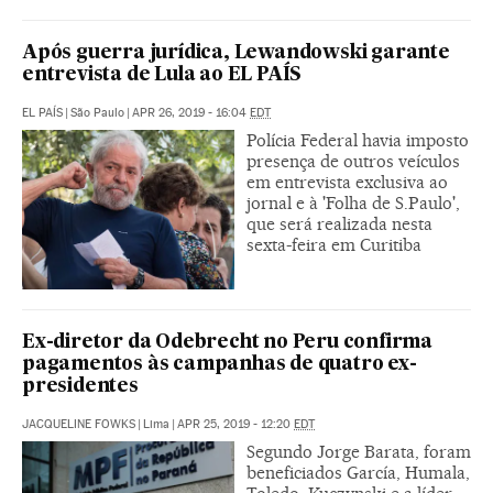
Após guerra jurídica, Lewandowski garante
entrevista de Lula ao EL PAÍS
EL PAÍS
|
São Paulo
|
APR 26, 2019 - 16:04
EDT
Polícia Federal havia imposto
presença de outros veículos
em entrevista exclusiva ao
jornal e à 'Folha de S.Paulo',
que será realizada nesta
sexta-feira em Curitiba
Ex-diretor da Odebrecht no Peru confirma
pagamentos às campanhas de quatro ex-
presidentes
JACQUELINE FOWKS
|
Lima
|
APR 25, 2019 - 12:20
EDT
Segundo Jorge Barata, foram
beneficiados García, Humala,