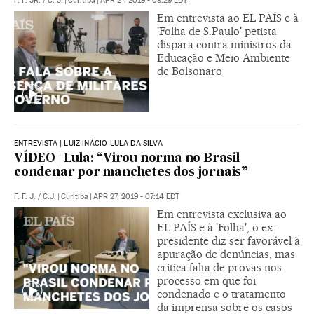
F. F. JR.
/
C. J.
|
Curitiba
|
APR 27, 2019 - 09:29
EDT
Em entrevista ao EL PAÍS e à
'Folha de S.Paulo' petista
dispara contra ministros da
Educação e Meio Ambiente
de Bolsonaro
ENTREVISTA | LUIZ INÁCIO LULA DA SILVA
VÍDEO | Lula: “Virou norma no Brasil
condenar por manchetes dos jornais”
F. F. J.
/
C.J.
|
Curitiba
|
APR 27, 2019 - 07:14
EDT
Em entrevista exclusiva ao
EL PAÍS e à 'Folha', o ex-
presidente diz ser favorável à
apuração de denúncias, mas
critica falta de provas nos
processo em que foi
condenado e o tratamento
da imprensa sobre os casos