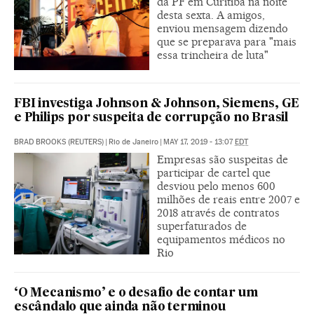
da PF em Curitiba na noite
desta sexta. A amigos,
enviou mensagem dizendo
que se preparava para "mais
essa trincheira de luta"
FBI investiga Johnson & Johnson, Siemens, GE
e Philips por suspeita de corrupção no Brasil
BRAD BROOKS (REUTERS)
|
Rio de Janeiro
|
MAY 17, 2019 - 13:07
EDT
Empresas são suspeitas de
participar de cartel que
desviou pelo menos 600
milhões de reais entre 2007 e
2018 através de contratos
superfaturados de
equipamentos médicos no
Rio
‘O Mecanismo’ e o desafio de contar um
escândalo que ainda não terminou