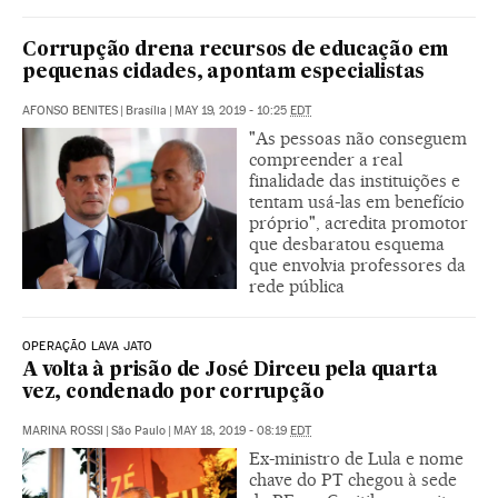
Corrupção drena recursos de educação em
pequenas cidades, apontam especialistas
AFONSO BENITES
|
Brasília
|
MAY 19, 2019 - 10:25
EDT
"As pessoas não conseguem
compreender a real
finalidade das instituições e
tentam usá-las em benefício
próprio", acredita promotor
que desbaratou esquema
que envolvia professores da
rede pública
OPERAÇÃO LAVA JATO
A volta à prisão de José Dirceu pela quarta
vez, condenado por corrupção
MARINA ROSSI
|
São Paulo
|
MAY 18, 2019 - 08:19
EDT
Ex-ministro de Lula e nome
chave do PT chegou à sede