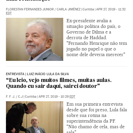
FLORESTAN FERNANDES JUNIOR
/
CARLA JIMÉNEZ
|
Curitiba
|
APR 27, 2019 - 11:32
EDT
Ex-presidente avalia a
situação política do país, o
Governo de Dilma e a
derrota de Haddad.
"Fernando Henrique não tem
jogado no papel o que o
nome dele deveria merecer"
ENTREVISTA | LUIZ INÁCIO LULA DA SILVA
“Eu leio, vejo muitos filmes, muitas aulas.
Quando eu sair daqui, sairei doutor”
F. F. J.
/
C.J
|
Curitiba
|
APR 27, 2019 - 10:29
EDT
Em sua primeira entrevista
desde que foi preso, Lula fala
sobre sua rotina na
superintendência da PF.
"Não chamo de cela, mas de
sala"