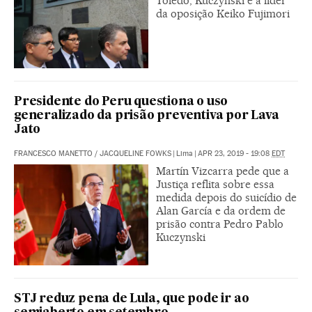
Toledo, Kuczynski e a líder
da oposição Keiko Fujimori
Presidente do Peru questiona o uso
generalizado da prisão preventiva por Lava
Jato
FRANCESCO MANETTO
/
JACQUELINE FOWKS
|
Lima
|
APR 23, 2019 - 19:08
EDT
Martín Vizcarra pede que a
Justiça reflita sobre essa
medida depois do suicídio de
Alan García e da ordem de
prisão contra Pedro Pablo
Kuczynski
STJ reduz pena de Lula, que pode ir ao