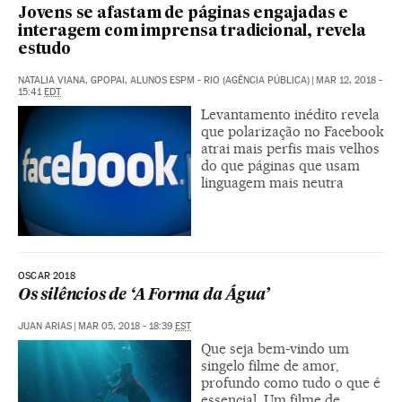
Jovens se afastam de páginas engajadas e
interagem com imprensa tradicional, revela
estudo
NATALIA VIANA, GPOPAI, ALUNOS ESPM - RIO (AGÊNCIA PÚBLICA)
|
MAR 12, 2018 -
15:41
EDT
Levantamento inédito revela
que polarização no Facebook
atrai mais perfis mais velhos
do que páginas que usam
linguagem mais neutra
OSCAR 2018
Os silêncios de ‘A Forma da Água’
JUAN ARIAS
|
MAR 05, 2018 - 18:39
EST
Que seja bem-vindo um
singelo filme de amor,
profundo como tudo o que é
essencial. Um filme de