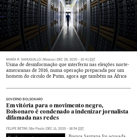
MARÍA R. SAHUQUILLO
|
Moscou
|
DEC 28, 2020 - 10:41
EST
Usina de desinformação que interferiu nas eleições norte-
americanas de 2016, numa operação preparada por um
homem do círculo de Putin, agora age também na África
GOVERNO BOLSONARO
Em vitória para o movimento negro,
Bolsonaro é condenado a indenizar jornalista
difamada nas redes
FELIPE BETIM
|
São Paulo
|
DEC 11, 2020 - 16:54
EST
Bianca Santana foi acusada