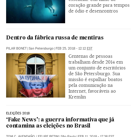
coração grande para tempos
de ódio e desencontros
Dentro da fábrica russa de mentiras
PILAR BONET
|
San Petersburgo
|
FEB 25, 2018 - 12:12
EST
Centenas de pessoas
trabalham desde 2014 em
um conjunto de escritórios
de São Petersburgo. Sua
missão é espalhar boatos
pela comunicação na
Internet, favoráveis ao
Kremlin
ELEIÇÕES 2018
‘Fake News’: a guerra informativa que já
contamina as eleições no Brasil
TOM C. AVENDAÑO
/
FELIPE BETIM
|
São Paulo
|
FEB 11, 2018 - 17:38
EST