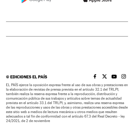
©
EDICIONES EL PAÍS
EL PAÍS BRASIL EN
EL PAÍS BRASI
EL PAÍS B
EL PA
EL PAÍS ejerce la oposición expresa frente al uso de sus obras y prestaciones en
la elaboración de revistas de prensa prevista en el artículo 32.1 del TRLPI;
también realiza la reserva expresa frente a la reproducción, distribución y
comunicación pública de sus trabajos y artículos sobre temas de actualidad
prevista en el artículo 33.1 del TRLPI; y, asimismo, realiza una reserva expresa
de las reproducciones y usos de las obras y otras prestaciones accesibles desde
este sitio web a medios de lectura mecánica u otros medios que resulten
adecuados a tal fin de conformidad con el artículo 67.3 del Real Decreto - ley
24/2021, de 2 de noviembre