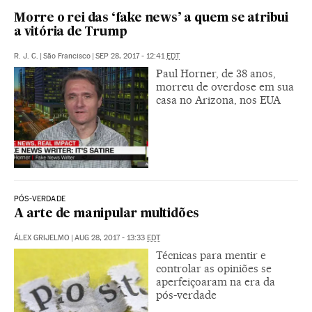
Morre o rei das ‘fake news’ a quem se atribui
a vitória de Trump
R. J. C.
|
São Francisco
|
SEP 28, 2017 - 12:41
EDT
Paul Horner, de 38 anos,
morreu de overdose em sua
casa no Arizona, nos EUA
PÓS-VERDADE
A arte de manipular multidões
ÁLEX GRIJELMO
|
AUG 28, 2017 - 13:33
EDT
Técnicas para mentir e
controlar as opiniões se
aperfeiçoaram na era da
pós-verdade