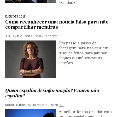
realidade”
ELEIÇÕES 2018
Como reconhecer uma notícia falsa para não
compartilhar mentiras
J. R. H.
/
R. O.
|
SEP 21, 2018 - 13:35
EDT
Um passo a passo de
checagem para não cair em
truques feitos para ganhar
cliques ou influenciar as
eleições
Quem espalha desinformação? E quem não
espalha?
RODOLFO BORGES
|
JUL 28, 2018 - 15:50
EDT
A melhor forma de lidar com
uma potencial mentira é