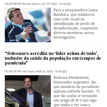
FELIPE BETIM
|
Rio de Janeiro
|
JUL 09, 2020 - 21:06
EDT
Para a pesquisadora Luiza
Bandeira, que colaborou
com rede social na
identificação de perfis de
desinformação, suspensão
deveria incentivar novas
investigações
“Bolsonaro acredita no ‘líder acima de tudo’,
inclusive da saúde da população em tempos de
pandemia”
FELIPE BETIM
|
São Paulo
|
MAR 22, 2020 - 15:39
EDT
Federico Finchelstein,
historiador argentino, diz
que mentiras do presidente
aplicam método fascista: “O
que diz acaba se tornando
um artigo de fé e não algo
que tenha a ver com a