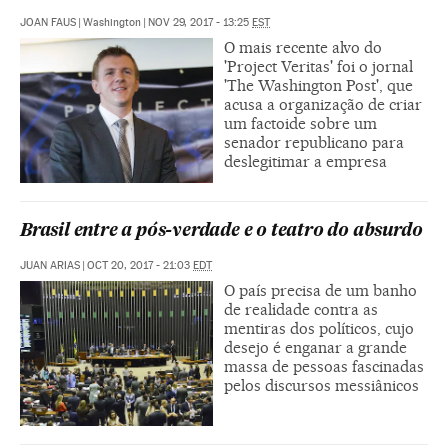
JOAN FAUS
|
Washington
|
NOV 29, 2017 - 13:25
EST
O mais recente alvo do
'Project Veritas' foi o jornal
'The Washington Post', que
acusa a organização de criar
um factoide sobre um
senador republicano para
deslegitimar a empresa
Brasil entre a pós-verdade e o teatro do absurdo
JUAN ARIAS
|
OCT 20, 2017 - 21:03
EDT
O país precisa de um banho
de realidade contra as
mentiras dos políticos, cujo
desejo é enganar a grande
massa de pessoas fascinadas
pelos discursos messiânicos