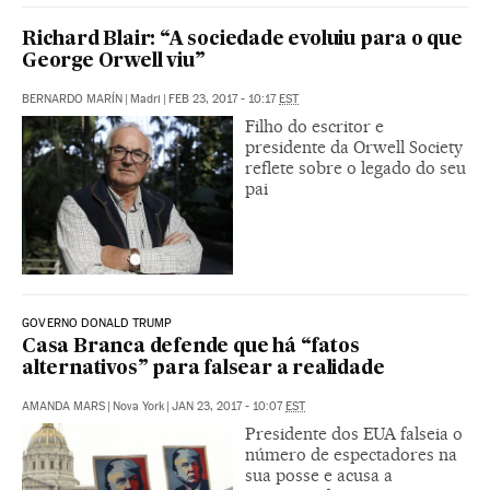
Richard Blair: “A sociedade evoluiu para o que
George Orwell viu”
BERNARDO MARÍN
|
Madri
|
FEB 23, 2017 - 10:17
EST
Filho do escritor e
presidente da Orwell Society
reflete sobre o legado do seu
pai
GOVERNO DONALD TRUMP
Casa Branca defende que há “fatos
alternativos” para falsear a realidade
AMANDA MARS
|
Nova York
|
JAN 23, 2017 - 10:07
EST
Presidente dos EUA falseia o
número de espectadores na
sua posse e acusa a