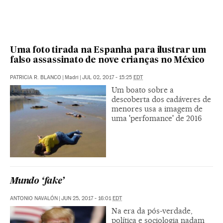
Uma foto tirada na Espanha para ilustrar um
falso assassinato de nove crianças no México
PATRICIA R. BLANCO
|
Madri
|
JUL 02, 2017 - 15:25
EDT
Um boato sobre a
descoberta dos cadáveres de
menores usa a imagem de
uma 'perfomance' de 2016
Mundo ‘fake’
ANTONIO NAVALÓN
|
JUN 25, 2017 - 16:01
EDT
Na era da pós-verdade,
política e sociologia nadam